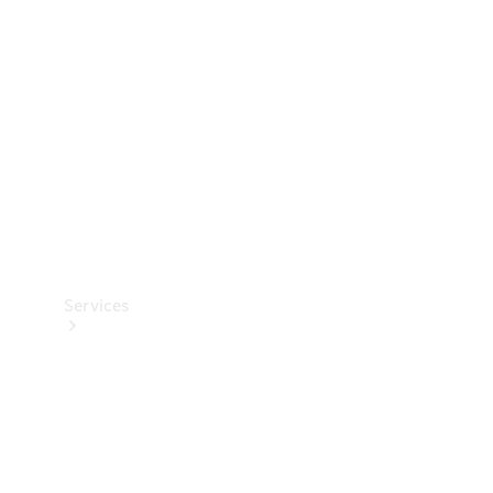
Reifen
Technisches
Zubehör
Collection
Services
Alle