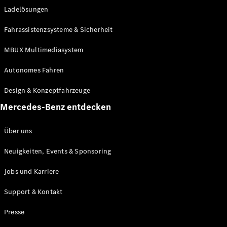
Ladelösungen
Maybach
Neu
GLS
Fahrassistenzsysteme & Sicherheit
G-
Elektrisch
Klasse
MBUX Multimediasystem
G-Klasse
Autonomes Fahren
Konfigurator
Design & Konzeptfahrzeuge
Mercedes-
Benz Store
Mercedes-Benz entdecken
Probefahrt
buchen
Über uns
T-Modelle / Kombis
Neuigkeiten, Events & Sponsoring
Jobs und Karriere
Support & Kontakt
Presse