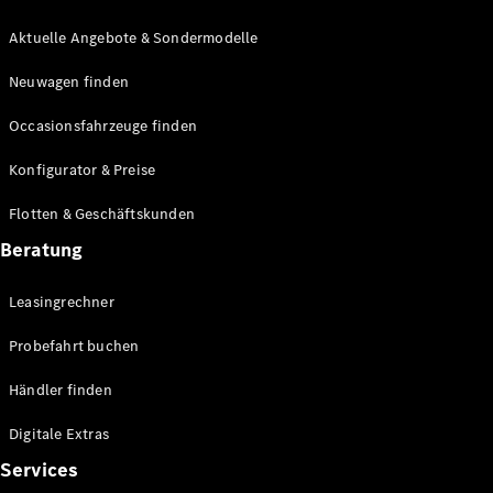
E-Klasse
Limousine
Aktuelle Angebote & Sondermodelle
S-Klasse
Neuwagen finden
S-Klasse
Lang
Occasionsfahrzeuge finden
Mercedes-
Maybach S-
Konfigurator & Preise
Klasse
Flotten & Geschäftskunden
Konfigurator
Beratung
Mercedes-
Benz Store
Leasingrechner
Probefahrt
buchen
Probefahrt buchen
SUV & Geländewagen
Händler finden
Digitale Extras
Services