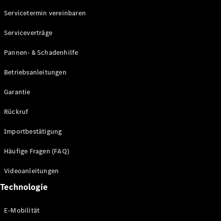
Servicetermin vereinbaren
Alle SUVs
Serviceverträge
EQE
Elektrisch
SUV
Pannen- & Schadenhilfe
EQS
Elektrisch
SUV
Betriebsanleitungen
Mercedes-
Maybach
Elektrisch
Garantie
EQS SUV
GLA
Rückruf
GLA
Neu
GLA
Neu
Elektrisch
Importbestätigung
GLB
Elektrisch
GLB
Häufige Fragen (FAQ)
GLC
Elektrisch
GLC
Videoanleitungen
GLC Coupé
Technologie
GLE
GLE Coupé
GLS
E-Mobilität
Mercedes-