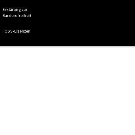
Probefahrt
buchen
Erklärung zur
Kompaktwagen
Barrierefreiheit
FOSS-Lizenzen
A-Klasse
Kompaktlimousine
Konfigurator
Mercedes-
Benz Store
Probefahrt
buchen
Coupés