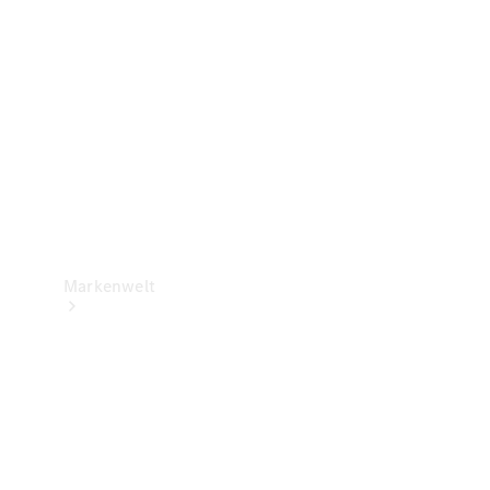
Support &
Kontakt
Markenwelt
Unsere
Marken