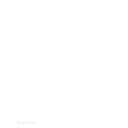
Gewerbliche Vans
Konfigurator
Mercedes-Benz Store
Probefahrt buchen
Angebote