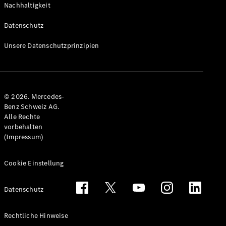
Nachhaltigkeit
Alle T-
Modelle
Datenschutz
CLA
Shooting
Elektrisch
Unsere Datenschutzprinzipien
Brake
CLA
Shooting
Brake
© 2026. Mercedes-
C-Klasse T-
Benz Schweiz AG.
Modell
Alle Rechte
C-Klasse
vorbehalten
All-Terrain
(Impressum)
E-Klasse T-
Modell
E-Klasse
Cookie Einstellung
All-Terrain
Datenschutz
Konfigurator
Mercedes-
Rechtliche Hinweise
Benz Store