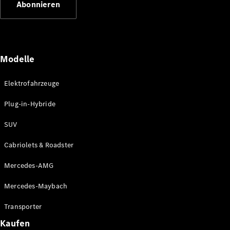
Abonnieren
Plug-in-Hybrid Modelle
Limousinen
Modelle
Elektrofahrzeuge
Plug-in-Hybride
Alle
Limousinen
SUV
CLA
Elektrisch
CLA
Cabriolets & Roadster
C-Klasse
Limousine
Mercedes-AMG
C-Klasse
Elektrisch
Limousine
Mercedes-Maybach
EQE
Elektrisch
Limousine
Transporter
EQS
Elektrisch
Kaufen
Limousine