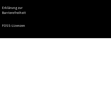
Probefahrt
buchen
Erklärung zur
Kompaktwagen
Barrierefreiheit
FOSS-Lizenzen
A-Klasse
Kompaktlimousine
Konfigurator
Mercedes-
Benz Store
Probefahrt
buchen
Coupés