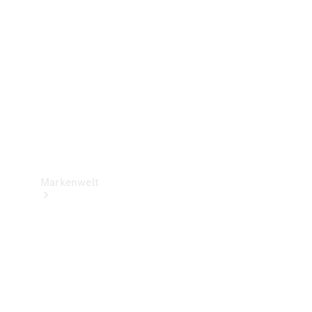
Support &
Kontakt
Markenwelt
Unsere
Marken