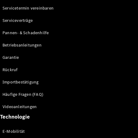
Servicetermin vereinbaren
Alle SUVs
Serviceverträge
EQE
Elektrisch
SUV
Pannen- & Schadenhilfe
EQS
Elektrisch
SUV
Betriebsanleitungen
Mercedes-
Maybach
Elektrisch
Garantie
EQS SUV
GLA
Rückruf
GLA
Neu
GLA
Neu
Elektrisch
Importbestätigung
GLB
Elektrisch
GLB
Häufige Fragen (FAQ)
GLC
Elektrisch
GLC
Videoanleitungen
GLC Coupé
Technologie
GLE
GLE Coupé
GLS
E-Mobilität
Mercedes-