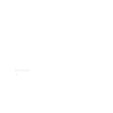
Reifen
Technisches
Zubehör
Collection
Services
Alle