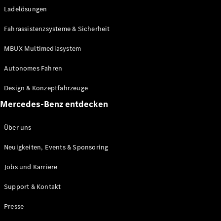
Ladelösungen
Maybach
Neu
GLS
Fahrassistenzsysteme & Sicherheit
G-
Elektrisch
Klasse
MBUX Multimediasystem
G-Klasse
Autonomes Fahren
Konfigurator
Design & Konzeptfahrzeuge
Mercedes-
Benz Store
Mercedes-Benz entdecken
Probefahrt
buchen
Über uns
T-Modelle / Kombis
Neuigkeiten, Events & Sponsoring
Jobs und Karriere
Support & Kontakt
Presse