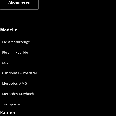
Abonnieren
Plug-in-Hybrid Modelle
Limousinen
Modelle
Elektrofahrzeuge
Plug-in-Hybride
Alle
Limousinen
SUV
CLA
Elektrisch
CLA
Cabriolets & Roadster
C-Klasse
Limousine
Mercedes-AMG
C-Klasse
Elektrisch
Limousine
Mercedes-Maybach
EQE
Elektrisch
Limousine
Transporter
EQS
Elektrisch
Kaufen
Limousine