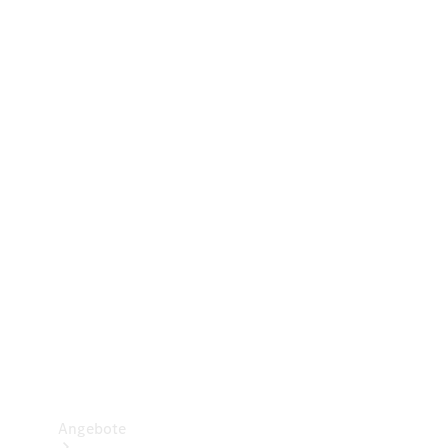
Gewerbliche Vans
Konfigurator
Mercedes-Benz Store
Probefahrt buchen
Angebote