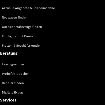
E-Klasse
Limousine
Aktuelle Angebote & Sondermodelle
S-Klasse
Neuwagen finden
S-Klasse
Lang
Occasionsfahrzeuge finden
Mercedes-
Maybach S-
Konfigurator & Preise
Klasse
Flotten & Geschäftskunden
Konfigurator
Beratung
Mercedes-
Benz Store
Leasingrechner
Probefahrt
buchen
Probefahrt buchen
SUV & Geländewagen
Händler finden
Digitale Extras
Services