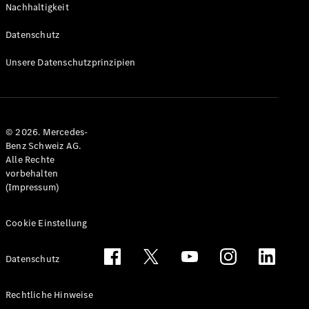
Nachhaltigkeit
Alle T-
Modelle
Datenschutz
CLA
Shooting
Elektrisch
Unsere Datenschutzprinzipien
Brake
CLA
Shooting
Brake
© 2026. Mercedes-
C-Klasse T-
Benz Schweiz AG.
Modell
Alle Rechte
C-Klasse
vorbehalten
All-Terrain
(Impressum)
E-Klasse T-
Modell
E-Klasse
Cookie Einstellung
All-Terrain
Datenschutz
Konfigurator
Mercedes-
Rechtliche Hinweise
Benz Store