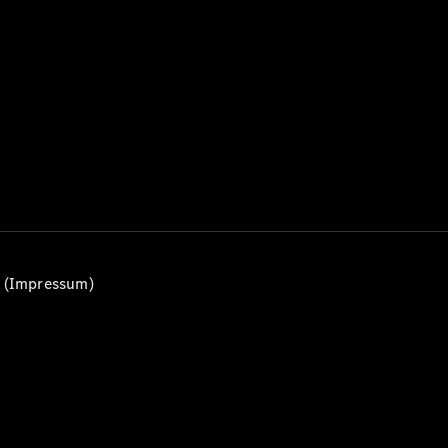
Alle T-
Modelle
CLA
Shooting
Elektrisch
Brake
CLA
Shooting
Brake
C-Klasse T-
Modell
C-Klasse
All-Terrain
E-Klasse T-
n (Impressum)
Modell
E-Klasse
All-Terrain
Konfigurator
Mercedes-
Benz Store