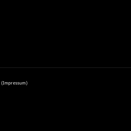
Alle T-
Modelle
CLA
Shooting
Elektrisch
Brake
CLA
Shooting
Brake
C-Klasse T-
Modell
C-Klasse
All-Terrain
E-Klasse T-
n (Impressum)
Modell
E-Klasse
All-Terrain
Konfigurator
Mercedes-
Benz Store