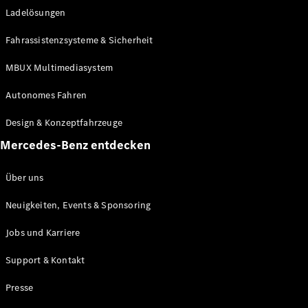
Ladelösungen
Maybach
Neu
GLS
Fahrassistenzsysteme & Sicherheit
G-
Elektrisch
Klasse
MBUX Multimediasystem
G-Klasse
Autonomes Fahren
Konfigurator
Design & Konzeptfahrzeuge
Mercedes-
Benz Store
Mercedes-Benz entdecken
Probefahrt
buchen
Über uns
T-Modelle / Kombis
Neuigkeiten, Events & Sponsoring
Jobs und Karriere
Support & Kontakt
Presse