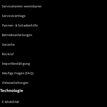
Servicetermin vereinbaren
Alle SUVs
Serviceverträge
EQE
Elektrisch
SUV
Pannen- & Schadenhilfe
EQS
Elektrisch
SUV
Betriebsanleitungen
Mercedes-
Maybach
Elektrisch
Garantie
EQS SUV
GLA
Rückruf
GLA
Neu
GLA
Neu
Elektrisch
Importbestätigung
GLB
Elektrisch
GLB
Häufige Fragen (FAQ)
GLC
Elektrisch
GLC
Videoanleitungen
GLC Coupé
Technologie
GLE
GLE Coupé
GLS
E-Mobilität
Mercedes-