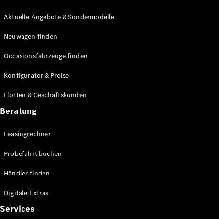
E-Klasse
Limousine
Aktuelle Angebote & Sondermodelle
S-Klasse
Neuwagen finden
S-Klasse
Lang
Occasionsfahrzeuge finden
Mercedes-
Maybach S-
Konfigurator & Preise
Klasse
Flotten & Geschäftskunden
Konfigurator
Beratung
Mercedes-
Benz Store
Leasingrechner
Probefahrt
buchen
Probefahrt buchen
SUV & Geländewagen
Händler finden
Digitale Extras
Services