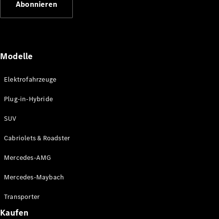
Abonnieren
Plug-in-Hybrid Modelle
Limousinen
Modelle
Elektrofahrzeuge
Plug-in-Hybride
Alle
Limousinen
SUV
CLA
Elektrisch
CLA
Cabriolets & Roadster
C-Klasse
Limousine
Mercedes-AMG
C-Klasse
Elektrisch
Limousine
Mercedes-Maybach
EQE
Elektrisch
Limousine
Transporter
EQS
Elektrisch
Kaufen
Limousine