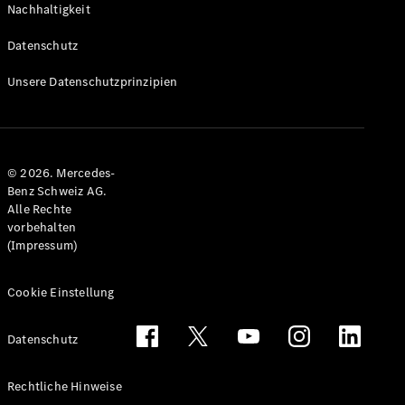
Nachhaltigkeit
Alle T-
Modelle
Datenschutz
CLA
Shooting
Elektrisch
Unsere Datenschutzprinzipien
Brake
CLA
Shooting
Brake
© 2026. Mercedes-
C-Klasse T-
Benz Schweiz AG.
Modell
Alle Rechte
C-Klasse
vorbehalten
All-Terrain
(Impressum)
E-Klasse T-
Modell
E-Klasse
Cookie Einstellung
All-Terrain
Datenschutz
Konfigurator
Mercedes-
Rechtliche Hinweise
Benz Store