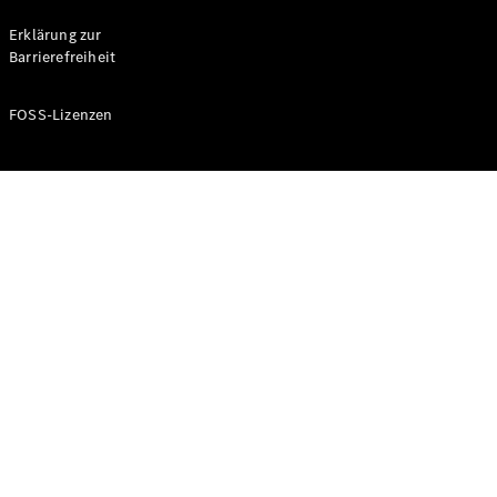
Probefahrt
buchen
Erklärung zur
Kompaktwagen
Barrierefreiheit
FOSS-Lizenzen
A-Klasse
Kompaktlimousine
Konfigurator
Mercedes-
Benz Store
Probefahrt
buchen
Coupés