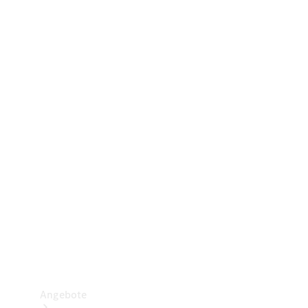
Gewerbliche Vans
Konfigurator
Mercedes-Benz Store
Probefahrt buchen
Angebote