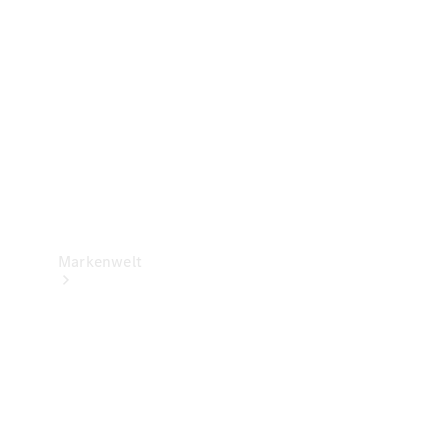
Support &
Kontakt
Markenwelt
Unsere
Marken