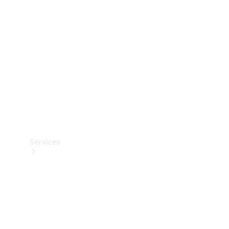
Reifen
Technisches
Zubehör
Collection
Services
Alle