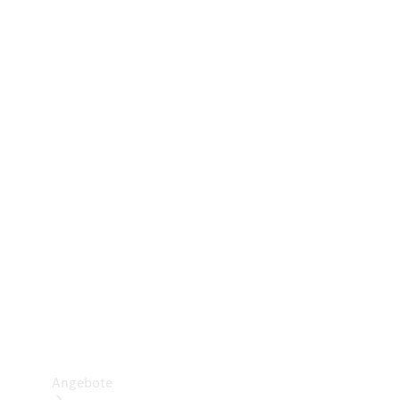
Gewerbliche Vans
Konfigurator
Mercedes-Benz Store
Probefahrt buchen
Angebote