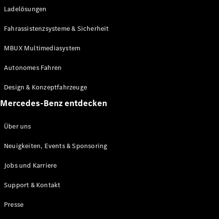
Ladelösungen
Maybach
Neu
GLS
Fahrassistenzsysteme & Sicherheit
G-
Elektrisch
Klasse
MBUX Multimediasystem
G-Klasse
Autonomes Fahren
Konfigurator
Design & Konzeptfahrzeuge
Mercedes-
Benz Store
Mercedes-Benz entdecken
Probefahrt
buchen
Über uns
T-Modelle / Kombis
Neuigkeiten, Events & Sponsoring
Jobs und Karriere
Support & Kontakt
Presse