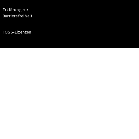
Probefahrt
buchen
Erklärung zur
Kompaktwagen
Barrierefreiheit
FOSS-Lizenzen
A-Klasse
Kompaktlimousine
Konfigurator
Mercedes-
Benz Store
Probefahrt
buchen
Coupés