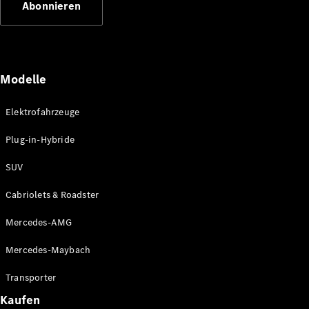
Abonnieren
Plug-in-Hybrid Modelle
Limousinen
Modelle
Elektrofahrzeuge
Plug-in-Hybride
Alle
Limousinen
SUV
CLA
Elektrisch
CLA
Cabriolets & Roadster
C-Klasse
Limousine
Mercedes-AMG
C-Klasse
Elektrisch
Limousine
Mercedes-Maybach
EQE
Elektrisch
Limousine
Transporter
EQS
Elektrisch
Kaufen
Limousine