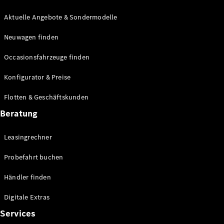
E-Klasse
Limousine
Aktuelle Angebote & Sondermodelle
S-Klasse
Neuwagen finden
S-Klasse
Lang
Occasionsfahrzeuge finden
Mercedes-
Maybach S-
Konfigurator & Preise
Klasse
Flotten & Geschäftskunden
Konfigurator
Beratung
Mercedes-
Benz Store
Leasingrechner
Probefahrt
buchen
Probefahrt buchen
SUV & Geländewagen
Händler finden
Digitale Extras
Services