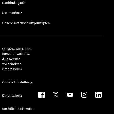
Nachhaltigkeit
Alle T-
Modelle
Datenschutz
CLA
Shooting
Elektrisch
Unsere Datenschutzprinzipien
Brake
CLA
Shooting
Brake
© 2026. Mercedes-
C-Klasse T-
Benz Schweiz AG.
Modell
Alle Rechte
C-Klasse
vorbehalten
All-Terrain
(Impressum)
E-Klasse T-
Modell
E-Klasse
Cookie Einstellung
All-Terrain
Datenschutz
Konfigurator
Mercedes-
Rechtliche Hinweise
Benz Store