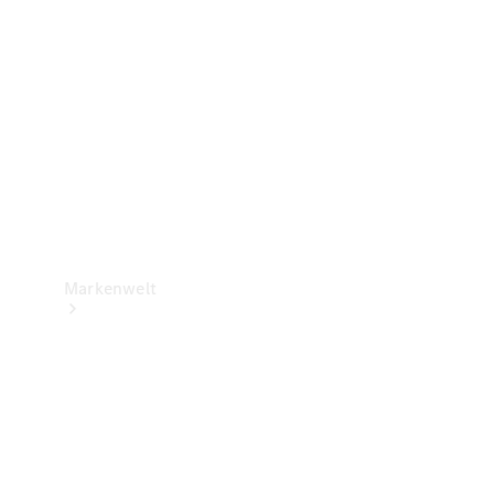
Support &
Kontakt
Markenwelt
Unsere
Marken