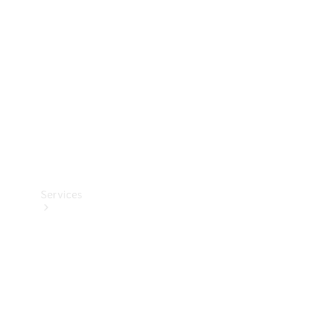
Reifen
Technisches
Zubehör
Collection
Services
Alle