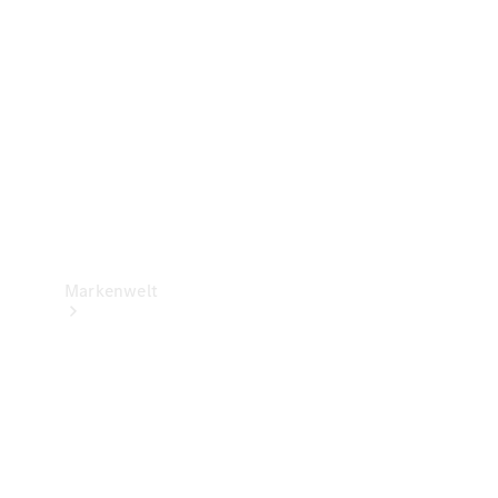
Support &
Kontakt
Markenwelt
Unsere
Marken