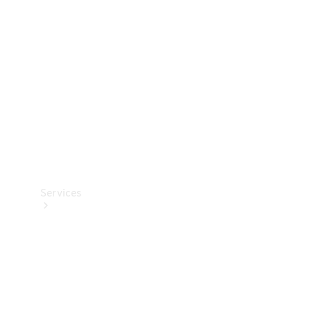
Reifen
Technisches
Zubehör
Collection
Services
Alle