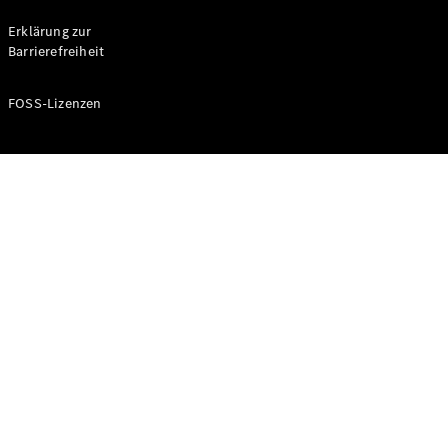
Probefahrt
buchen
Erklärung zur
Kompaktwagen
Barrierefreiheit
FOSS-Lizenzen
A-Klasse
Kompaktlimousine
Konfigurator
Mercedes-
Benz Store
Probefahrt
buchen
Coupés