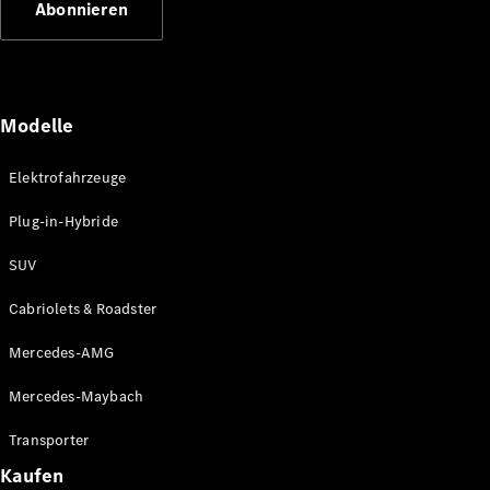
Abonnieren
Plug-in-Hybrid Modelle
Limousinen
Modelle
Elektrofahrzeuge
Plug-in-Hybride
Alle
Limousinen
SUV
CLA
Elektrisch
CLA
Cabriolets & Roadster
C-Klasse
Limousine
Mercedes-AMG
C-Klasse
Elektrisch
Limousine
Mercedes-Maybach
EQE
Elektrisch
Limousine
Transporter
EQS
Elektrisch
Kaufen
Limousine