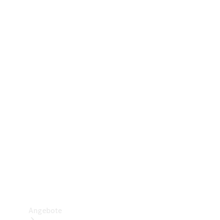
Gewerbliche Vans
Konfigurator
Mercedes-Benz Store
Probefahrt buchen
Angebote