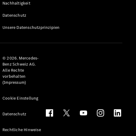
Nachhaltigkeit
Alle T-
Modelle
Datenschutz
CLA
Shooting
Elektrisch
Unsere Datenschutzprinzipien
Brake
CLA
Shooting
Brake
© 2026. Mercedes-
C-Klasse T-
Benz Schweiz AG.
Modell
Alle Rechte
C-Klasse
vorbehalten
All-Terrain
(Impressum)
E-Klasse T-
Modell
E-Klasse
Cookie Einstellung
All-Terrain
Datenschutz
Konfigurator
Mercedes-
Rechtliche Hinweise
Benz Store