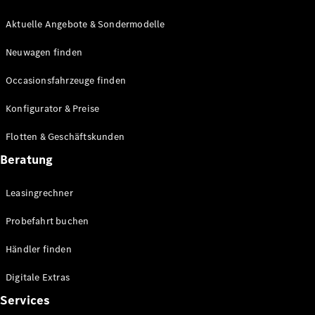
E-Klasse
Limousine
Aktuelle Angebote & Sondermodelle
S-Klasse
Neuwagen finden
S-Klasse
Lang
Occasionsfahrzeuge finden
Mercedes-
Maybach S-
Konfigurator & Preise
Klasse
Flotten & Geschäftskunden
Konfigurator
Beratung
Mercedes-
Benz Store
Leasingrechner
Probefahrt
buchen
Probefahrt buchen
SUV & Geländewagen
Händler finden
Digitale Extras
Services