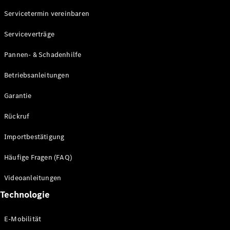
Servicetermin vereinbaren
Alle SUVs
Serviceverträge
EQE
Elektrisch
SUV
Pannen- & Schadenhilfe
EQS
Elektrisch
SUV
Betriebsanleitungen
Mercedes-
Maybach
Elektrisch
Garantie
EQS SUV
GLA
Rückruf
GLA
Neu
GLA
Neu
Elektrisch
Importbestätigung
GLB
Elektrisch
GLB
Häufige Fragen (FAQ)
GLC
Elektrisch
GLC
Videoanleitungen
GLC Coupé
Technologie
GLE
GLE Coupé
GLS
E-Mobilität
Mercedes-