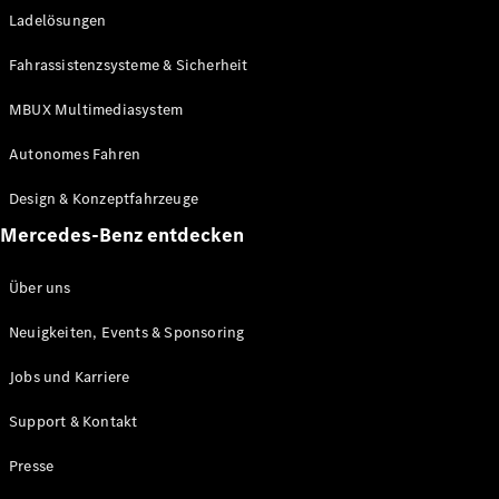
Ladelösungen
Maybach
Neu
GLS
Fahrassistenzsysteme & Sicherheit
G-
Elektrisch
Klasse
MBUX Multimediasystem
G-Klasse
Autonomes Fahren
Konfigurator
Design & Konzeptfahrzeuge
Mercedes-
Benz Store
Mercedes-Benz entdecken
Probefahrt
buchen
Über uns
T-Modelle / Kombis
Neuigkeiten, Events & Sponsoring
Jobs und Karriere
Support & Kontakt
Presse