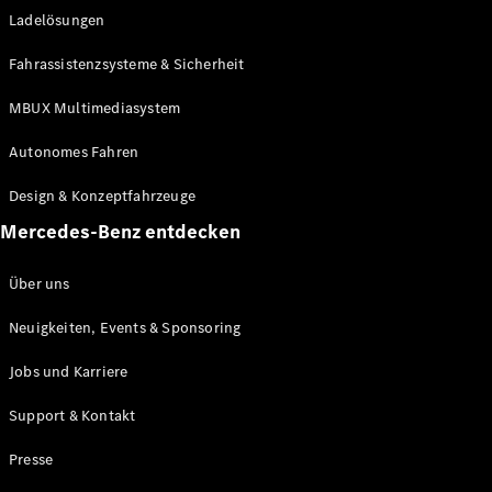
Ladelösungen
Maybach
Neu
GLS
Fahrassistenzsysteme & Sicherheit
G-
Elektrisch
Klasse
MBUX Multimediasystem
G-Klasse
Autonomes Fahren
Konfigurator
Design & Konzeptfahrzeuge
Mercedes-
Benz Store
Mercedes-Benz entdecken
Probefahrt
buchen
Über uns
T-Modelle / Kombis
Neuigkeiten, Events & Sponsoring
Jobs und Karriere
Support & Kontakt
Presse