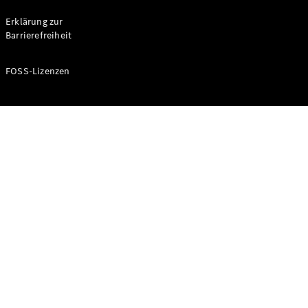
Probefahrt
buchen
Erklärung zur
Kompaktwagen
Barrierefreiheit
FOSS-Lizenzen
A-Klasse
Kompaktlimousine
Konfigurator
Mercedes-
Benz Store
Probefahrt
buchen
Coupés