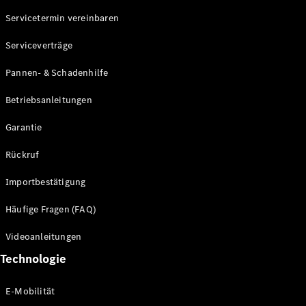
Servicetermin vereinbaren
Alle SUVs
Serviceverträge
EQE
Elektrisch
SUV
Pannen- & Schadenhilfe
EQS
Elektrisch
SUV
Betriebsanleitungen
Mercedes-
Maybach
Elektrisch
Garantie
EQS SUV
GLA
Rückruf
GLA
Neu
GLA
Neu
Elektrisch
Importbestätigung
GLB
Elektrisch
GLB
Häufige Fragen (FAQ)
GLC
Elektrisch
GLC
Videoanleitungen
GLC Coupé
Technologie
GLE
GLE Coupé
GLS
E-Mobilität
Mercedes-