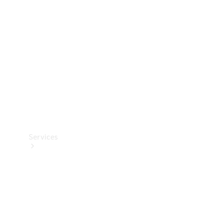
Reifen
Technisches
Zubehör
Collection
Services
Alle