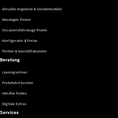
E-Klasse
Limousine
Aktuelle Angebote & Sondermodelle
S-Klasse
Neuwagen finden
S-Klasse
Lang
Occasionsfahrzeuge finden
Mercedes-
Maybach S-
Konfigurator & Preise
Klasse
Flotten & Geschäftskunden
Konfigurator
Beratung
Mercedes-
Benz Store
Leasingrechner
Probefahrt
buchen
Probefahrt buchen
SUV & Geländewagen
Händler finden
Digitale Extras
Services