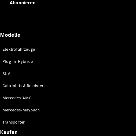
Abonnieren
Plug-in-Hybrid Modelle
Limousinen
Modelle
Elektrofahrzeuge
Plug-in-Hybride
Alle
Limousinen
SUV
CLA
Elektrisch
CLA
Cabriolets & Roadster
C-Klasse
Limousine
Mercedes-AMG
C-Klasse
Elektrisch
Limousine
Mercedes-Maybach
EQE
Elektrisch
Limousine
Transporter
EQS
Elektrisch
Kaufen
Limousine