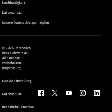
Nachhaltigkeit
Alle T-
Modelle
Datenschutz
CLA
Shooting
Elektrisch
Unsere Datenschutzprinzipien
Brake
CLA
Shooting
Brake
© 2026. Mercedes-
C-Klasse T-
Benz Schweiz AG.
Modell
Alle Rechte
C-Klasse
vorbehalten
All-Terrain
(Impressum)
E-Klasse T-
Modell
E-Klasse
Cookie Einstellung
All-Terrain
Datenschutz
Konfigurator
Mercedes-
Rechtliche Hinweise
Benz Store