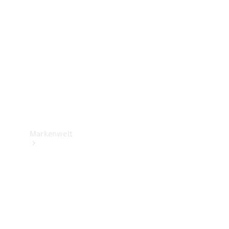
Support &
Kontakt
Markenwelt
Unsere
Marken