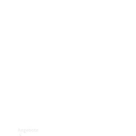
Gewerbliche Vans
Konfigurator
Mercedes-Benz Store
Probefahrt buchen
Angebote