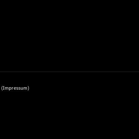
Alle T-
Modelle
CLA
Shooting
Elektrisch
Brake
CLA
Shooting
Brake
C-Klasse T-
Modell
C-Klasse
All-Terrain
E-Klasse T-
n (Impressum)
Modell
E-Klasse
All-Terrain
Konfigurator
Mercedes-
Benz Store