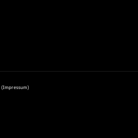
Alle T-
Modelle
CLA
Shooting
Elektrisch
Brake
CLA
Shooting
Brake
C-Klasse T-
Modell
C-Klasse
All-Terrain
E-Klasse T-
n (Impressum)
Modell
E-Klasse
All-Terrain
Konfigurator
Mercedes-
Benz Store