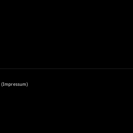
Alle T-
Modelle
CLA
Shooting
Elektrisch
Brake
CLA
Shooting
Brake
C-Klasse T-
Modell
C-Klasse
All-Terrain
E-Klasse T-
n (Impressum)
Modell
E-Klasse
All-Terrain
Konfigurator
Mercedes-
Benz Store