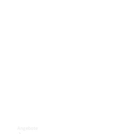
Gewerbliche Vans
Konfigurator
Mercedes-Benz Store
Probefahrt buchen
Angebote