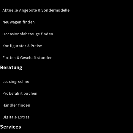
E-Klasse
Limousine
Aktuelle Angebote & Sondermodelle
S-Klasse
Neuwagen finden
S-Klasse
Lang
Occasionsfahrzeuge finden
Mercedes-
Maybach S-
Konfigurator & Preise
Klasse
Flotten & Geschäftskunden
Konfigurator
Beratung
Mercedes-
Benz Store
Leasingrechner
Probefahrt
buchen
Probefahrt buchen
SUV & Geländewagen
Händler finden
Digitale Extras
Services