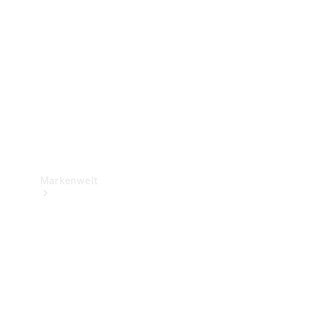
Support &
Kontakt
Markenwelt
Unsere
Marken