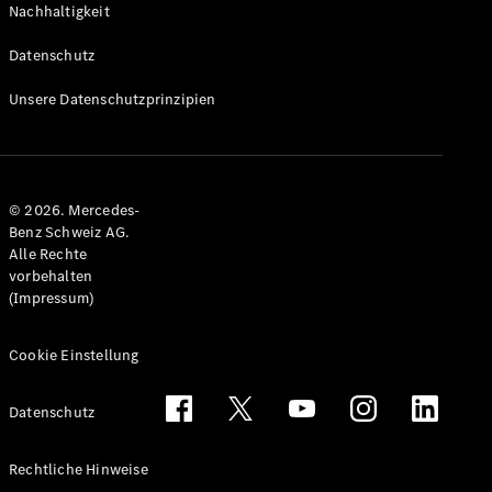
Nachhaltigkeit
Alle T-
Modelle
Datenschutz
CLA
Shooting
Elektrisch
Unsere Datenschutzprinzipien
Brake
CLA
Shooting
Brake
© 2026. Mercedes-
C-Klasse T-
Benz Schweiz AG.
Modell
Alle Rechte
C-Klasse
vorbehalten
All-Terrain
(Impressum)
E-Klasse T-
Modell
E-Klasse
Cookie Einstellung
All-Terrain
Datenschutz
Konfigurator
Mercedes-
Rechtliche Hinweise
Benz Store