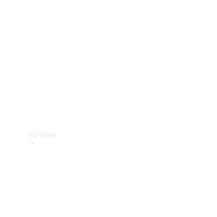
Reifen
Technisches
Zubehör
Collection
Services
Alle