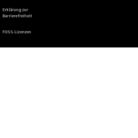
Probefahrt
buchen
Erklärung zur
Kompaktwagen
Barrierefreiheit
FOSS-Lizenzen
A-Klasse
Kompaktlimousine
Konfigurator
Mercedes-
Benz Store
Probefahrt
buchen
Coupés