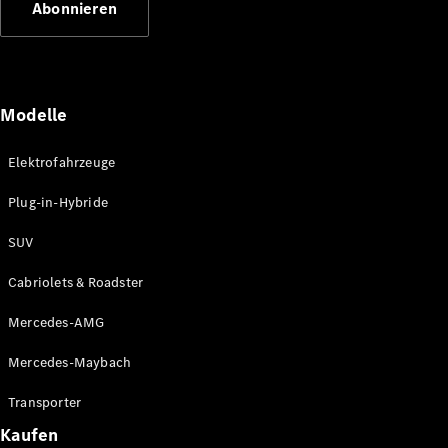
Abonnieren
Plug-in-Hybrid Modelle
Limousinen
Modelle
Elektrofahrzeuge
Plug-in-Hybride
Alle
Limousinen
SUV
CLA
Elektrisch
CLA
Cabriolets & Roadster
C-Klasse
Limousine
Mercedes-AMG
C-Klasse
Elektrisch
Limousine
Mercedes-Maybach
EQE
Elektrisch
Limousine
Transporter
EQS
Elektrisch
Kaufen
Limousine