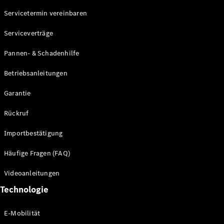
Servicetermin vereinbaren
Alle SUVs
Serviceverträge
EQE
Elektrisch
SUV
Pannen- & Schadenhilfe
EQS
Elektrisch
SUV
Betriebsanleitungen
Mercedes-
Maybach
Elektrisch
Garantie
EQS SUV
GLA
Rückruf
GLA
Neu
GLA
Neu
Elektrisch
Importbestätigung
GLB
Elektrisch
GLB
Häufige Fragen (FAQ)
GLC
Elektrisch
GLC
Videoanleitungen
GLC Coupé
Technologie
GLE
GLE Coupé
GLS
E-Mobilität
Mercedes-