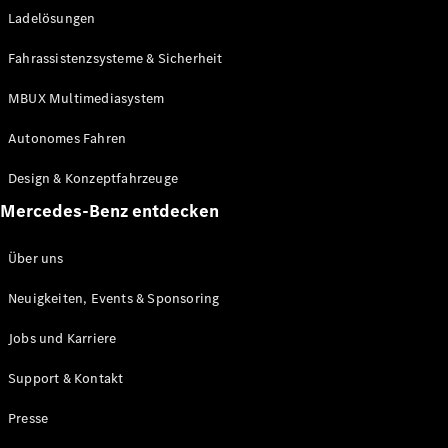
Ladelösungen
Maybach
Neu
GLS
Fahrassistenzsysteme & Sicherheit
G-
Elektrisch
Klasse
MBUX Multimediasystem
G-Klasse
Autonomes Fahren
Konfigurator
Design & Konzeptfahrzeuge
Mercedes-
Benz Store
Mercedes-Benz entdecken
Probefahrt
buchen
Über uns
T-Modelle / Kombis
Neuigkeiten, Events & Sponsoring
Jobs und Karriere
Support & Kontakt
Presse