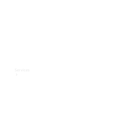
Reifen
Technisches
Zubehör
Collection
Services
Alle