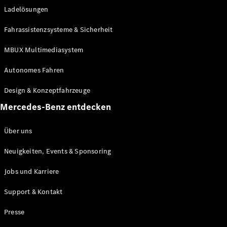
Ladelösungen
Maybach
Neu
GLS
Fahrassistenzsysteme & Sicherheit
G-
Elektrisch
Klasse
MBUX Multimediasystem
G-Klasse
Autonomes Fahren
Konfigurator
Design & Konzeptfahrzeuge
Mercedes-
Benz Store
Mercedes-Benz entdecken
Probefahrt
buchen
Über uns
T-Modelle / Kombis
Neuigkeiten, Events & Sponsoring
Jobs und Karriere
Support & Kontakt
Presse