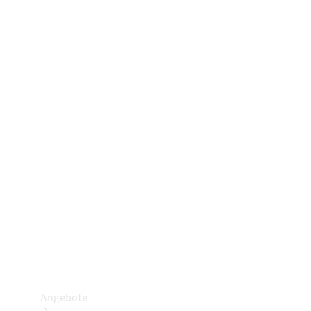
Gewerbliche Vans
Konfigurator
Mercedes-Benz Store
Probefahrt buchen
Angebote