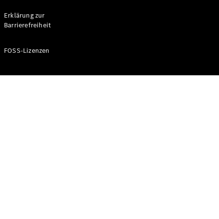
Probefahrt
buchen
Erklärung zur
Kompaktwagen
Barrierefreiheit
FOSS-Lizenzen
A-Klasse
Kompaktlimousine
Konfigurator
Mercedes-
Benz Store
Probefahrt
buchen
Coupés