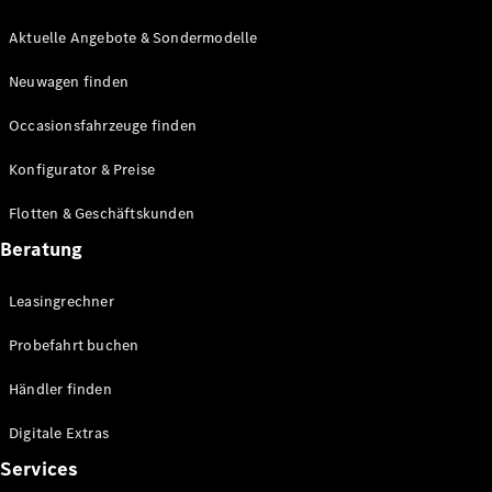
E-Klasse
Limousine
Aktuelle Angebote & Sondermodelle
S-Klasse
Neuwagen finden
S-Klasse
Lang
Occasionsfahrzeuge finden
Mercedes-
Maybach S-
Konfigurator & Preise
Klasse
Flotten & Geschäftskunden
Konfigurator
Beratung
Mercedes-
Benz Store
Leasingrechner
Probefahrt
buchen
Probefahrt buchen
SUV & Geländewagen
Händler finden
Digitale Extras
Services