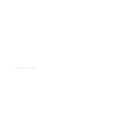
Support &
Kontakt
Markenwelt
Unsere
Marken