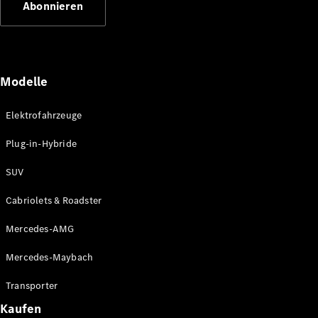
Abonnieren
Plug-in-Hybrid Modelle
Limousinen
Modelle
Elektrofahrzeuge
Plug-in-Hybride
Alle
Limousinen
SUV
CLA
Elektrisch
CLA
Cabriolets & Roadster
C-Klasse
Limousine
Mercedes-AMG
C-Klasse
Elektrisch
Limousine
Mercedes-Maybach
EQE
Elektrisch
Limousine
Transporter
EQS
Elektrisch
Kaufen
Limousine