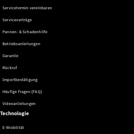
Servicetermin vereinbaren
Alle SUVs
Serviceverträge
EQE
Elektrisch
SUV
Pannen- & Schadenhilfe
EQS
Elektrisch
SUV
Betriebsanleitungen
Mercedes-
Maybach
Elektrisch
Garantie
EQS SUV
GLA
Rückruf
GLA
Neu
GLA
Neu
Elektrisch
Importbestätigung
GLB
Elektrisch
GLB
Häufige Fragen (FAQ)
GLC
Elektrisch
GLC
Videoanleitungen
GLC Coupé
Technologie
GLE
GLE Coupé
GLS
E-Mobilität
Mercedes-