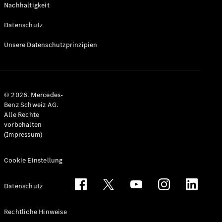
Nachhaltigkeit
Alle T-
Modelle
Datenschutz
CLA
Shooting
Elektrisch
Unsere Datenschutzprinzipien
Brake
CLA
Shooting
Brake
© 2026. Mercedes-
C-Klasse T-
Benz Schweiz AG.
Modell
Alle Rechte
C-Klasse
vorbehalten
All-Terrain
(Impressum)
E-Klasse T-
Modell
E-Klasse
Cookie Einstellung
All-Terrain
Datenschutz
Konfigurator
Mercedes-
Rechtliche Hinweise
Benz Store