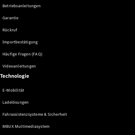
Betriebsanleitungen
Alle SUVs
Garantie
EQE
Elektrisch
SUV
Rückruf
EQS
Elektrisch
SUV
Importbestätigung
Mercedes-
Maybach
Elektrisch
Häufige Fragen (FAQ)
EQS SUV
GLA
Videoanleitungen
GLA
Neu
Technologie
GLA
Neu
Elektrisch
GLB
Elektrisch
E-Mobilität
GLB
GLC
Elektrisch
Ladelösungen
GLC
GLC Coupé
Fahrassistenzsysteme & Sicherheit
GLE
GLE Coupé
MBUX Multimediasystem
GLS
Mercedes-