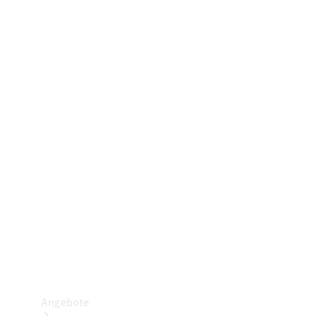
Gewerbliche Vans
Konfigurator
Mercedes-Benz Store
Probefahrt buchen
Angebote