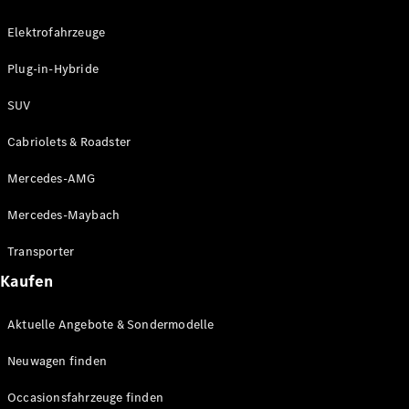
Plug-in-Hybrid Modelle
Elektrofahrzeuge
Limousinen
Plug-in-Hybride
SUV
Cabriolets & Roadster
Mercedes-AMG
Alle
Limousinen
Mercedes-Maybach
CLA
Elektrisch
CLA
Transporter
C-Klasse
Kaufen
Limousine
C-Klasse
Elektrisch
Aktuelle Angebote & Sondermodelle
Limousine
EQE
Elektrisch
Neuwagen finden
Limousine
EQS
Elektrisch
Occasionsfahrzeuge finden
Limousine