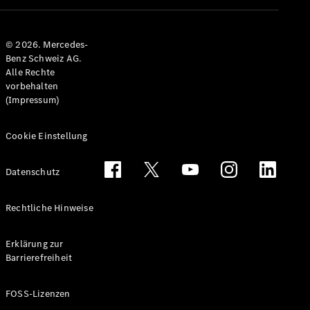
Alle T-
Modelle
© 2026. Mercedes-
CLA
Benz Schweiz AG.
Shooting
Elektrisch
Alle Rechte
Brake
vorbehalten
CLA
(Impressum)
Shooting
Brake
C-Klasse T-
Cookie Einstellung
Modell
C-Klasse
Datenschutz
All-Terrain
E-Klasse T-
Modell
Rechtliche Hinweise
E-Klasse
All-Terrain
Erklärung zur
Barrierefreiheit
Konfigurator
Mercedes-
FOSS-Lizenzen
Benz Store