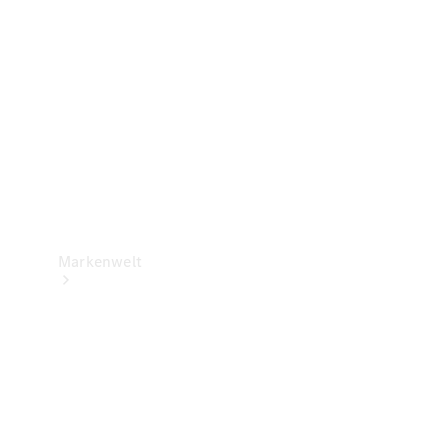
Support &
Kontakt
Markenwelt
Unsere
Marken