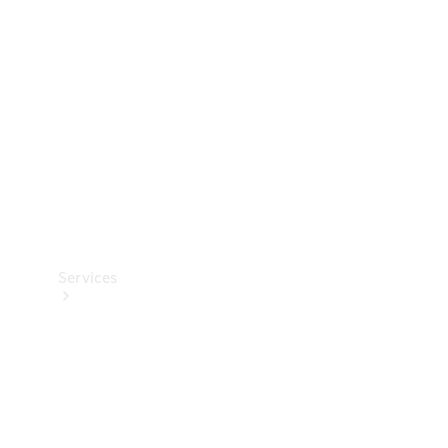
Reifen
Technisches
Zubehör
Collection
Services
Alle