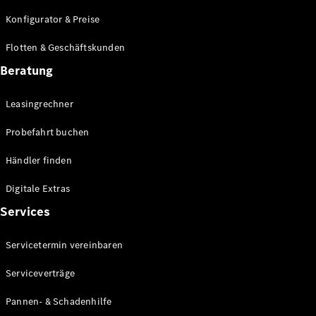
E-Klasse
Konfigurator & Preise
Limousine
S-Klasse
Flotten & Geschäftskunden
S-Klasse
Lang
Beratung
Mercedes-
Maybach S-
Leasingrechner
Klasse
Probefahrt buchen
Konfigurator
Händler finden
Mercedes-
Benz Store
Digitale Extras
Probefahrt
Services
buchen
SUV & Geländewagen
Servicetermin vereinbaren
Serviceverträge
Pannen- & Schadenhilfe