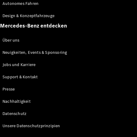
Autonomes Fahren
Maybach
Neu
GLS
Design & Konzeptfahrzeuge
G-
Elektrisch
Mercedes-Benz entdecken
Klasse
G-Klasse
Über uns
Konfigurator
Neuigkeiten, Events & Sponsoring
Mercedes-
Benz Store
Jobs und Karriere
Probefahrt
buchen
Support & Kontakt
T-Modelle / Kombis
Presse
Nachhaltigkeit
Datenschutz
Unsere Datenschutzprinzipien