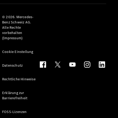
Alle T-
Modelle
© 2026. Mercedes-
CLA
Benz Schweiz AG.
Shooting
Elektrisch
Alle Rechte
Brake
vorbehalten
CLA
(Impressum)
Shooting
Brake
C-Klasse T-
Cookie Einstellung
Modell
C-Klasse
Datenschutz
All-Terrain
E-Klasse T-
Modell
Rechtliche Hinweise
E-Klasse
All-Terrain
Erklärung zur
Barrierefreiheit
Konfigurator
Mercedes-
FOSS-Lizenzen
Benz Store