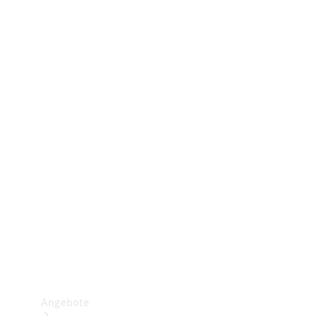
Gewerbliche Vans
Konfigurator
Mercedes-Benz Store
Probefahrt buchen
Angebote