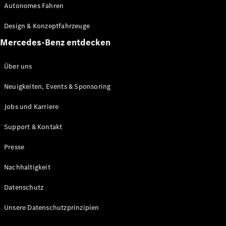
Autonomes Fahren
Maybach
Neu
GLS
Design & Konzeptfahrzeuge
G-
Elektrisch
Mercedes-Benz entdecken
Klasse
G-Klasse
Über uns
Konfigurator
Neuigkeiten, Events & Sponsoring
Mercedes-
Benz Store
Jobs und Karriere
Probefahrt
buchen
Support & Kontakt
T-Modelle / Kombis
Presse
Nachhaltigkeit
Datenschutz
Unsere Datenschutzprinzipien