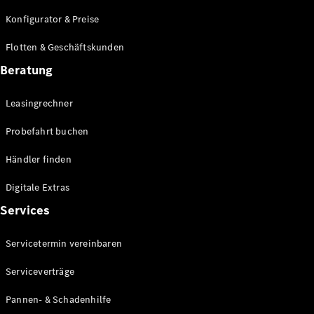
E-Klasse
Konfigurator & Preise
Limousine
S-Klasse
Flotten & Geschäftskunden
S-Klasse
Lang
Beratung
Mercedes-
Maybach S-
Leasingrechner
Klasse
Probefahrt buchen
Konfigurator
Händler finden
Mercedes-
Benz Store
Digitale Extras
Probefahrt
Services
buchen
SUV & Geländewagen
Servicetermin vereinbaren
Serviceverträge
Pannen- & Schadenhilfe