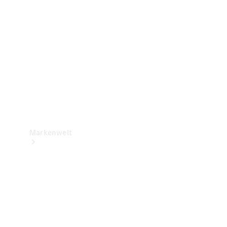
Support &
Kontakt
Markenwelt
Unsere
Marken