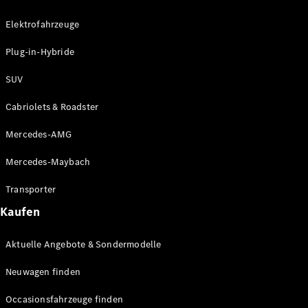
Plug-in-Hybrid Modelle
Elektrofahrzeuge
Limousinen
Plug-in-Hybride
SUV
Cabriolets & Roadster
Mercedes-AMG
Alle
Limousinen
Mercedes-Maybach
CLA
Elektrisch
CLA
Transporter
C-Klasse
Kaufen
Limousine
C-Klasse
Elektrisch
Aktuelle Angebote & Sondermodelle
Limousine
EQE
Elektrisch
Neuwagen finden
Limousine
EQS
Elektrisch
Occasionsfahrzeuge finden
Limousine