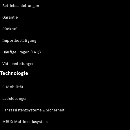
Betriebsanleitungen
Alle SUVs
Garantie
EQE
Elektrisch
SUV
Rückruf
EQS
Elektrisch
SUV
Importbestätigung
Mercedes-
Maybach
Elektrisch
Häufige Fragen (FAQ)
EQS SUV
GLA
Videoanleitungen
GLA
Neu
Technologie
GLA
Neu
Elektrisch
GLB
Elektrisch
E-Mobilität
GLB
GLC
Elektrisch
Ladelösungen
GLC
GLC Coupé
Fahrassistenzsysteme & Sicherheit
GLE
GLE Coupé
MBUX Multimediasystem
GLS
Mercedes-