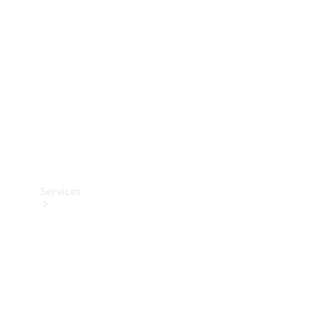
Reifen
Technisches
Zubehör
Collection
Services
Alle