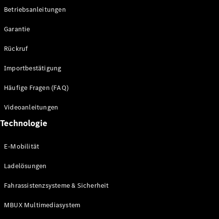
Betriebsanleitungen
Alle SUVs
Garantie
EQE
Elektrisch
SUV
Rückruf
EQS
Elektrisch
SUV
Importbestätigung
Mercedes-
Maybach
Elektrisch
Häufige Fragen (FAQ)
EQS SUV
GLA
Videoanleitungen
GLA
Neu
Technologie
GLA
Neu
Elektrisch
GLB
Elektrisch
E-Mobilität
GLB
GLC
Elektrisch
Ladelösungen
GLC
GLC Coupé
Fahrassistenzsysteme & Sicherheit
GLE
GLE Coupé
MBUX Multimediasystem
GLS
Mercedes-