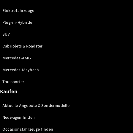
Plug-in-Hybrid Modelle
Elektrofahrzeuge
Limousinen
Plug-in-Hybride
SUV
Cabriolets & Roadster
Mercedes-AMG
Alle
Limousinen
Mercedes-Maybach
CLA
Elektrisch
CLA
Transporter
C-Klasse
Kaufen
Limousine
C-Klasse
Elektrisch
Aktuelle Angebote & Sondermodelle
Limousine
EQE
Elektrisch
Neuwagen finden
Limousine
EQS
Elektrisch
Occasionsfahrzeuge finden
Limousine