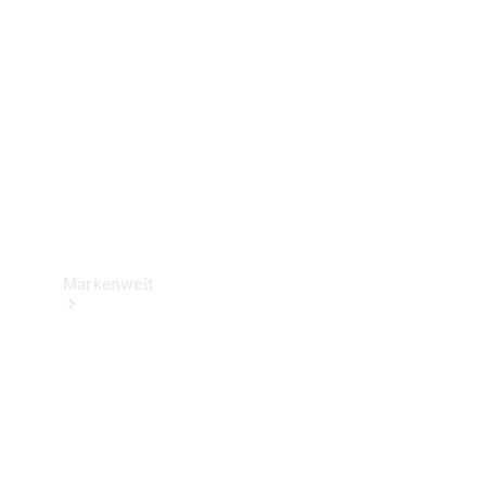
Support &
Kontakt
Markenwelt
Unsere
Marken