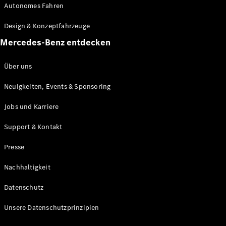
Autonomes Fahren
Maybach
Neu
GLS
Design & Konzeptfahrzeuge
G-
Elektrisch
Mercedes-Benz entdecken
Klasse
G-Klasse
Über uns
Konfigurator
Neuigkeiten, Events & Sponsoring
Mercedes-
Benz Store
Jobs und Karriere
Probefahrt
buchen
Support & Kontakt
T-Modelle / Kombis
Presse
Nachhaltigkeit
Datenschutz
Unsere Datenschutzprinzipien