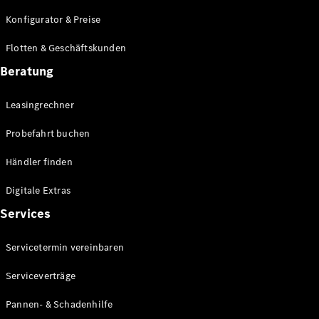
E-Klasse
Konfigurator & Preise
Limousine
S-Klasse
Flotten & Geschäftskunden
S-Klasse
Lang
Beratung
Mercedes-
Maybach S-
Leasingrechner
Klasse
Probefahrt buchen
Konfigurator
Händler finden
Mercedes-
Benz Store
Digitale Extras
Probefahrt
Services
buchen
SUV & Geländewagen
Servicetermin vereinbaren
Serviceverträge
Pannen- & Schadenhilfe