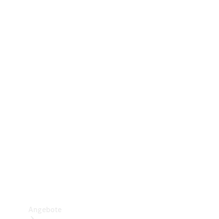
Gewerbliche Vans
Konfigurator
Mercedes-Benz Store
Probefahrt buchen
Angebote