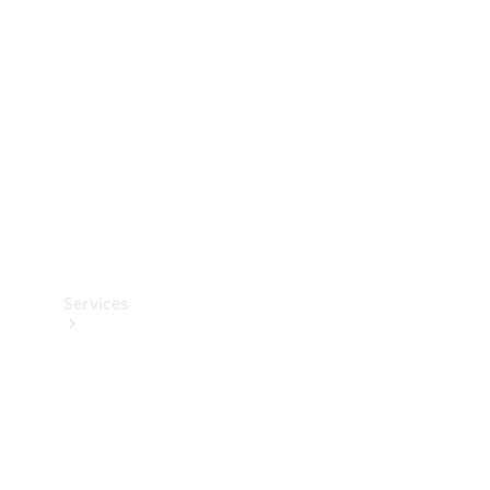
Reifen
Technisches
Zubehör
Collection
Services
Alle