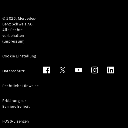
Alle T-
Modelle
© 2026. Mercedes-
CLA
Benz Schweiz AG.
Shooting
Elektrisch
Alle Rechte
Brake
vorbehalten
CLA
(Impressum)
Shooting
Brake
C-Klasse T-
Cookie Einstellung
Modell
C-Klasse
Datenschutz
All-Terrain
E-Klasse T-
Modell
Rechtliche Hinweise
E-Klasse
All-Terrain
Erklärung zur
Barrierefreiheit
Konfigurator
Mercedes-
FOSS-Lizenzen
Benz Store