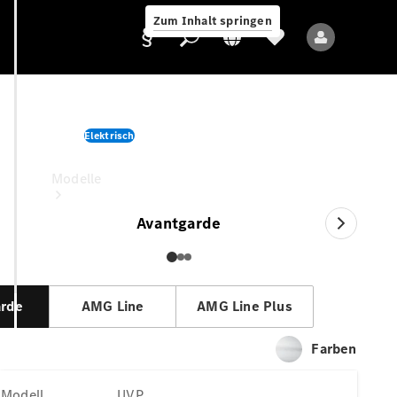
Zum Inhalt springen
C-Klasse Limousine
Elektrisch
Anbieter/Datenschutz
UVP
Modelle
Avantgarde
arde
AMG Line
AMG Line Plus
Alle Modelle
Neue Modelle
Farben
Elektromodelle
Modell
UVP