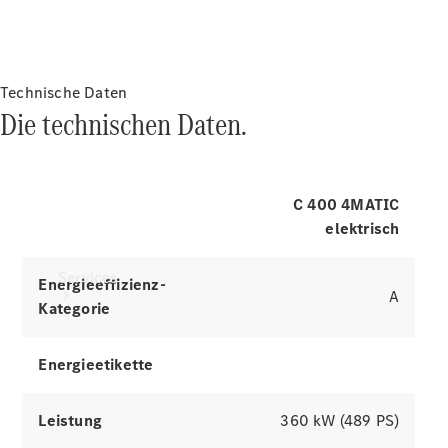
Reifen
Reichweite & Laden
Technisches
Der elektrische
Zubehör
Collection
Antrieb
Technische Daten
Die technischen Daten.
der gesamten Modellreihe
C 400 4MATIC
Simulatoren erkunden
elektrisch
Services
Energieeffizienz-
A
Kategorie
Energieetikette
Leistung
360 kW (489 PS)
Alle