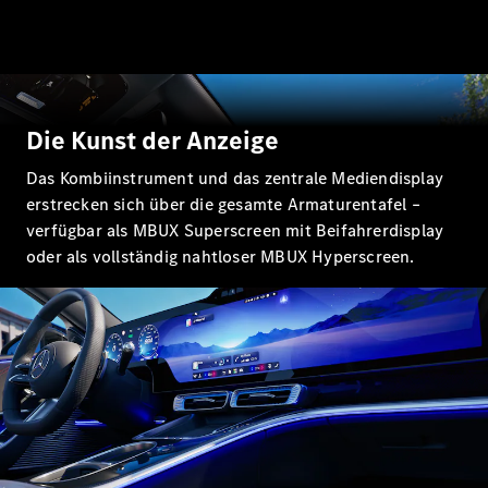
Mercedes-
Benz Store
Probefahrt
buchen
Grand Limousine
Die Kunst der Anzeige
Das Kombiinstrument und das zentrale Mediendisplay
erstrecken sich über die gesamte Armaturentafel –
verfügbar als MBUX Superscreen mit Beifahrerdisplay
oder als vollständig nahtloser MBUX Hyperscreen.
VLE
Elektrisch
Konfigurator
Mercedes-
Benz Store
Probefahrt
buchen
Vans und Reisemobile