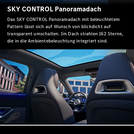
SKY CONTROL Panoramadach
Das SKY CONTROL Panoramadach mit beleuchtetem
Pattern lässt sich auf Wunsch von blickdicht auf
transparent umschalten. Im Dach strahlen 162 Sterne,
die in die Ambientebeleuchtung integriert sind.
Alle
Cabriolets &
Roadsters
CLE
Cabriolet
Mercedes-
AMG SL
Roadster
Mercedes-
Maybach SL
Monogram
Series
Konfigurator