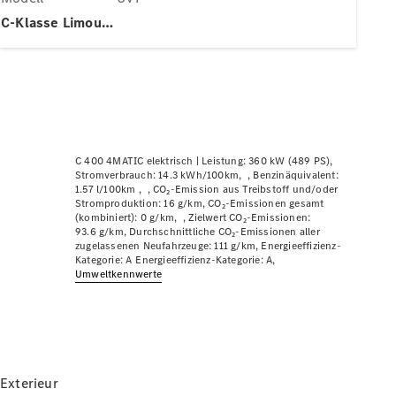
Plug-in-Hybrid Modelle
C-Klasse Limousine
Limousinen
C 400 4MATIC elektrisch |
Leistung: 360 kW (489 PS)
Stromverbrauch: 14.3 kWh/100km
Benzinäquivalent:
Alle
1.57 l/100km
CO₂-Emission aus Treibstoff und/oder
Limousinen
Stromproduktion: 16 g/km
CO₂-Emissionen gesamt
(kombiniert): 0 g/km
Zielwert CO₂-Emissionen:
CLA
Elektrisch
93.6 g/km
Durchschnittliche CO₂-Emissionen aller
CLA
zugelassenen Neufahrzeuge: 111 g/km
Energieeffizienz-
C-Klasse
Kategorie: A
Energieeffizienz-Kategorie: A
Umweltkennwerte
Limousine
C-Klasse
Elektrisch
Limousine
EQE
Elektrisch
Limousine
EQS
Elektrisch
Exterieur
Limousine