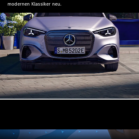
modernen Klassiker neu.
Alle Coupés
CLE Coupé
Mercedes-
AMG GT
Coupé
Mercedes-
AMG GT
Elektrisch
4-Türer
Coupé
Konfigurator
Mercedes-
Benz Store
Probefahrt
buchen
Cabriolets & Roadsters