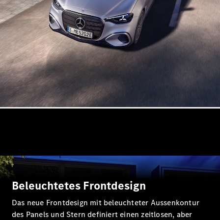
Probefahrt
buchen
Kompaktwagen
A-Klasse
Kompaktlimousine
Konfigurator
Mercedes-
Benz Store
Probefahrt
buchen
Beleuchtetes Frontdesign
Coupés
Das neue Frontdesign mit beleuchteter Aussenkontur
des Panels und Stern definiert einen zeitlosen, aber