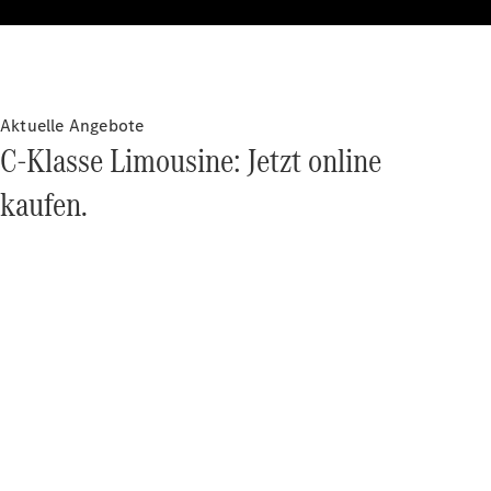
Aktuelle Angebote
C-Klasse Limousine: Jetzt online
Übersicht
Fortschrittliche
kaufen.
Sicherheitssysteme
Technologien
für den
Antriebsstrang
MBUX
Multimedia
Over-the-
Air-Updates
Fahrhilfen
Design &
Konzeptfahrzeuge
Elektromobilität
Nachhaltigkeit