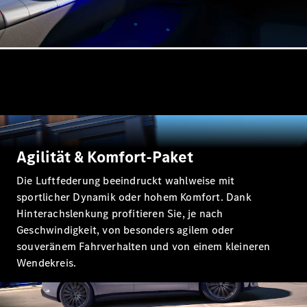
Alle Vans
V-Klasse
V-Klasse MP
Agilität & Komfort-Paket
V-Klasse MP
Marco Polo
Die Luftfederung beeindruckt wahlweise mit
HORIZON
sportlicher Dynamik oder hohem Komfort. Dank
Hinterachslenkung profitieren Sie, je nach
Konfigurator
Geschwindigkeit, von besonders agilem oder
Mercedes-
souveränem Fahrverhalten und von einem kleineren
Benz Store
Wendekreis.
Probefahrt
buchen