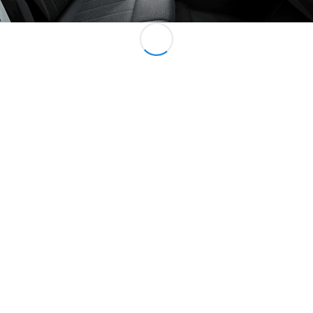
Maybach
Neu
GLS
G-
Elektrisch
Klasse
G-Klasse
Konfigurator
Mercedes-
Benz Store
Probefahrt
buchen
T-Modelle / Kombis