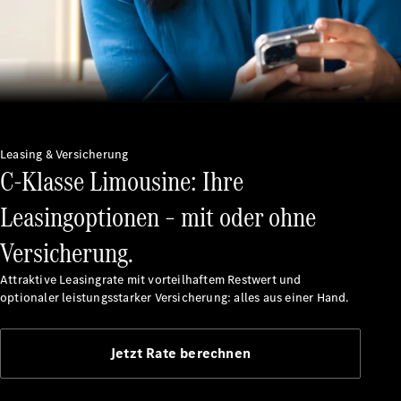
Mercedes-
Leasing & Versicherung
C-Klasse Limousine: Ihre
Benz
Mercedes-
Leasingoptionen – mit oder ohne
AMG
Mercedes-
Versicherung.
Maybach
Classic
Attraktive Leasingrate mit vorteilhaftem Restwert und
Partner
optionaler leistungsstarker Versicherung: alles aus einer Hand.
Technologie
&
Innovationen
Jetzt Rate berechnen