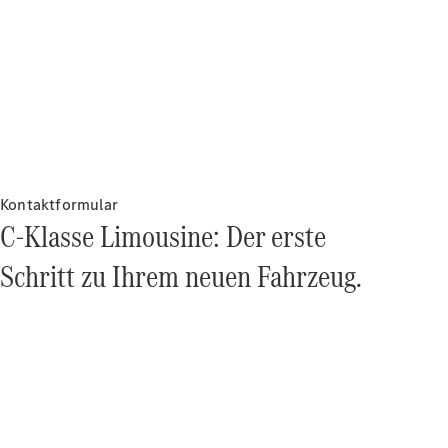
She's
Mercedes
Kulinarik
Zurich Film
Festival
MercedesTrophy
(Golf)
Online-
Magazin
Podcast
Kontaktformular
Exploring
C-Klasse Limousine: Der erste
Luxury
Schritt zu Ihrem neuen Fahrzeug.