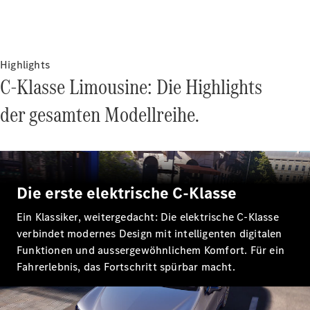
Alle T-
Modelle
CLA
Shooting
Elektrisch
Highlights
Brake
C-Klasse Limousine: Die Highlights
CLA
Shooting
der gesamten Modellreihe.
Brake
C-Klasse T-
Modell
C-Klasse
All-Terrain
Die erste elektrische C-Klasse
E-Klasse T-
Modell
Ein Klassiker, weitergedacht: Die elektrische C-Klasse
E-Klasse
verbindet modernes Design mit intelligenten digitalen
All-Terrain
Funktionen und aussergewöhnlichem Komfort. Für ein
Fahrerlebnis, das Fortschritt spürbar macht.
Konfigurator
Mercedes-
Benz Store