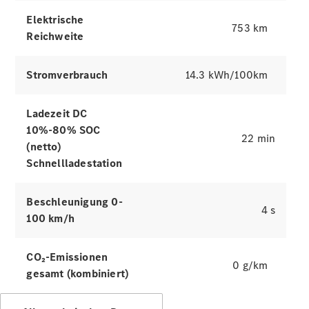
Services
Elektrische
Ladelösungen
753 km
Reichweite
Servicetermin
buchen
Stromverbrauch
14.3 kWh/100km
Service &
Reparatur
Ladezeit DC
Pannen- &
10%-80% SOC
Schadenhilfe
22 min
(netto)
Schnellladestation
Versicherung
Mercedes-
Benz Rent
Beschleunigung 0-
4 s
100 km/h
Mercedes-
Benz Apps
CO₂-Emissionen
2G und 3G
0 g/km
gesamt (kombiniert)
Netzabschaltung
Betriebsanleitungen