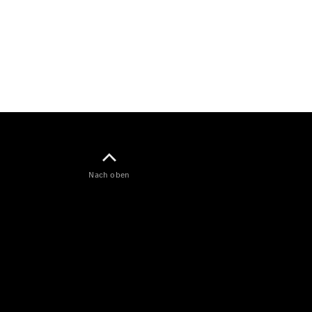
Maybach
Neu
GLS
G-
Elektrisch
Klasse
G-Klasse
Konfigurator
Mercedes-
Benz Store
Probefahrt
buchen
Nach oben
T-Modelle / Kombis