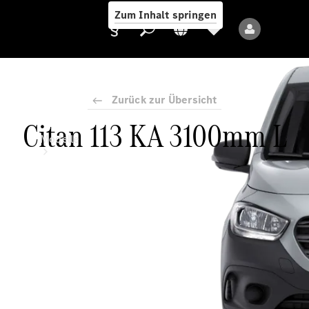
Zum Inhalt springen
Zurück zur Übersicht
Citan 113 KA 3100mm L
Anbieter/Datenschutz
Modelle
Alle Modelle
Neue Modelle
Elektromodelle