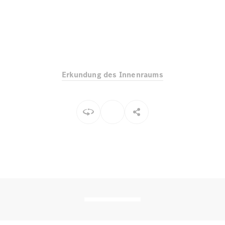
Alle SUVs
EQE
Elektrisch
SUV
EQS
Elektrisch
SUV
Erkundung des Innenraums
Mercedes-
Maybach
Elektrisch
EQS SUV
GLA
GLA
Neu
GLA
Neu
Elektrisch
GLB
Elektrisch
GLB
GLC
Elektrisch
GLC
GLC Coupé
GLE
GLE Coupé
GLS
Mercedes-