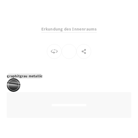
E-Klasse
Limousine
S-Klasse
S-Klasse
Erkundung des Innenraums
Lang
Mercedes-
Maybach S-
Klasse
Konfigurator
Mercedes-
graphitgrau metallic
Benz Store
Probefahrt
buchen
SUV & Geländewagen