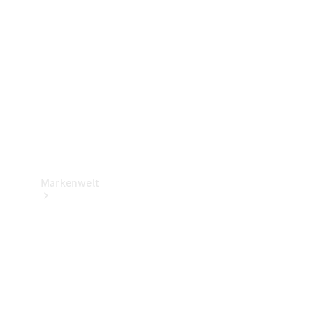
Support &
Kontakt
Markenwelt
Unsere
Marken