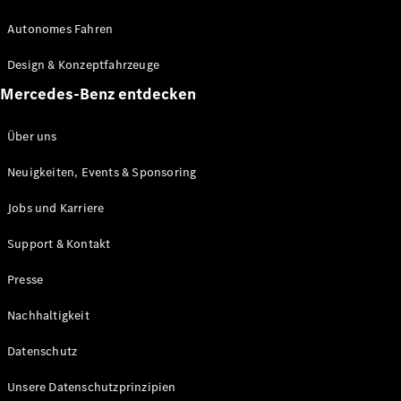
Autonomes Fahren
Alle Coupés
Design & Konzeptfahrzeuge
CLE Coupé
Mercedes-Benz entdecken
Mercedes-
AMG GT
Über uns
Coupé
Mercedes-
Neuigkeiten, Events & Sponsoring
AMG GT
Elektrisch
4-Türer
Jobs und Karriere
Coupé
Support & Kontakt
Konfigurator
Presse
Mercedes-
Benz Store
Nachhaltigkeit
Probefahrt
buchen
Datenschutz
Cabriolets & Roadsters
Unsere Datenschutzprinzipien