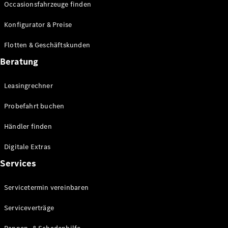
Occasionsfahrzeuge finden
Alle T-
Modelle
Konfigurator & Preise
CLA
Shooting
Flotten & Geschäftskunden
Elektrisch
Brake
Beratung
CLA
Shooting
Leasingrechner
Brake
C-Klasse T-
Probefahrt buchen
Modell
C-Klasse
Händler finden
All-Terrain
E-Klasse T-
Digitale Extras
Modell
E-Klasse
Services
All-Terrain
Servicetermin vereinbaren
Konfigurator
Serviceverträge
Mercedes-
Benz Store