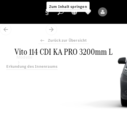
Zum Inhalt springen
Zurück zur Übersicht
Vito 114 CDI KA PRO 3200mm L
Anbieter/Datenschutz
Modelle
Erkundung des Innenraums
Alle Modelle
Neue Modelle
Elektromodelle