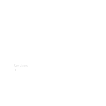
Reifen
Technisches
Zubehör
Collection
Services
Alle