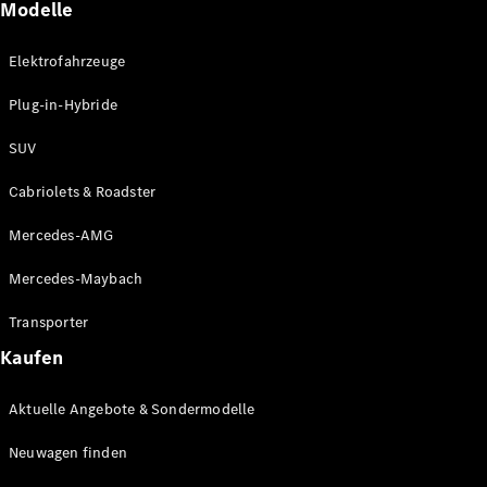
Modelle
Maybach
Neu
GLS
Elektrofahrzeuge
G-
Elektrisch
Klasse
Plug-in-Hybride
G-Klasse
SUV
Konfigurator
Cabriolets & Roadster
Mercedes-
Benz Store
Mercedes-AMG
Probefahrt
buchen
Mercedes-Maybach
T-Modelle / Kombis
Transporter
Kaufen
Aktuelle Angebote & Sondermodelle
Neuwagen finden