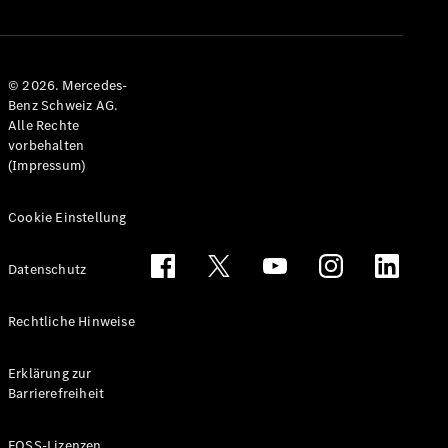
© 2026. Mercedes-
Benz Schweiz AG.
Alle Rechte
vorbehalten
Alle
(Impressum)
Cabriolets &
Roadsters
Cookie Einstellung
CLE
Cabriolet
Mercedes-
Datenschutz
AMG SL
Roadster
Rechtliche Hinweise
Mercedes-
Maybach SL
Monogram
Erklärung zur
Series
Barrierefreiheit
Konfigurator
FOSS-Lizenzen