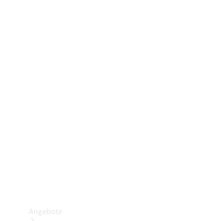
Gewerbliche Vans
Konfigurator
Mercedes-Benz Store
Probefahrt buchen
Angebote