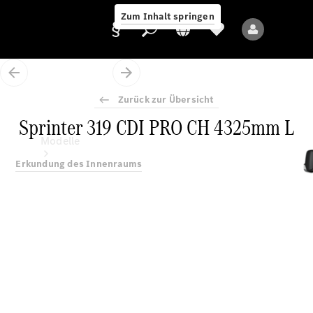
Zum Inhalt springen
Zurück zur Übersicht
Sprinter 319 CDI PRO CH 4325mm L
Anbieter/Datenschutz
Modelle
Erkundung des Innenraums
Alle Modelle
Neue Modelle
Elektromodelle