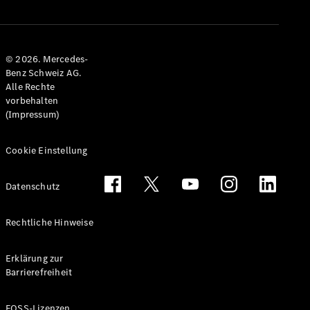
© 2026. Mercedes-
Benz Schweiz AG.
Alle Rechte
vorbehalten
Alle
(Impressum)
Cabriolets &
Roadsters
Cookie Einstellung
CLE
Cabriolet
Mercedes-
Datenschutz
AMG SL
Roadster
Rechtliche Hinweise
Mercedes-
Maybach SL
Monogram
Erklärung zur
Series
Barrierefreiheit
Konfigurator
FOSS-Lizenzen