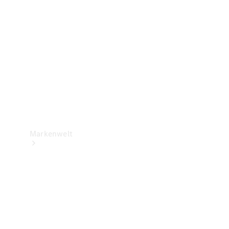
Support &
Kontakt
Markenwelt
Unsere
Marken