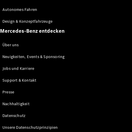
Autonomes Fahren
Alle Coupés
Design & Konzeptfahrzeuge
CLE Coupé
Mercedes-Benz entdecken
Mercedes-
AMG GT
Über uns
Coupé
Mercedes-
Neuigkeiten, Events & Sponsoring
AMG GT
Elektrisch
4-Türer
Jobs und Karriere
Coupé
Support & Kontakt
Konfigurator
Presse
Mercedes-
Benz Store
Nachhaltigkeit
Probefahrt
buchen
Datenschutz
Cabriolets & Roadsters
Unsere Datenschutzprinzipien