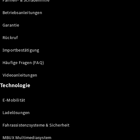
Pannen- & Schadenhilfe
Probefahrt
buchen
Betriebsanleitungen
Kompaktwagen
Garantie
Rückruf
Importbestätigung
A-Klasse
Häufige Fragen (FAQ)
Kompaktlimousine
Videoanleitungen
Konfigurator
Technologie
Mercedes-
Benz Store
E-Mobilität
Probefahrt
buchen
Ladelösungen
Coupés
Fahrassistenzsysteme & Sicherheit
MBUX Multimediasystem