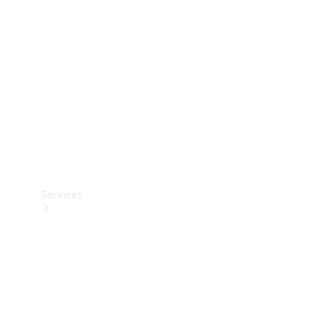
Reifen
Technisches
Zubehör
Collection
Services
Alle