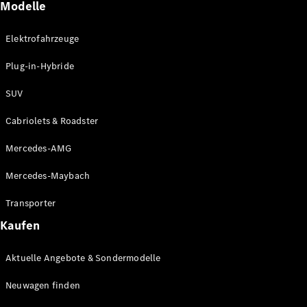
Modelle
Maybach
Neu
GLS
Elektrofahrzeuge
G-
Elektrisch
Klasse
Plug-in-Hybride
G-Klasse
SUV
Konfigurator
Cabriolets & Roadster
Mercedes-
Benz Store
Mercedes-AMG
Probefahrt
buchen
Mercedes-Maybach
T-Modelle / Kombis
Transporter
Kaufen
Aktuelle Angebote & Sondermodelle
Neuwagen finden