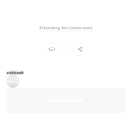
E-Klasse
Limousine
S-Klasse
S-Klasse
Erkundung des Innenraums
Lang
Mercedes-
Maybach S-
Klasse
Konfigurator
Mercedes-
arktikweiß
Benz Store
Probefahrt
buchen
SUV & Geländewagen