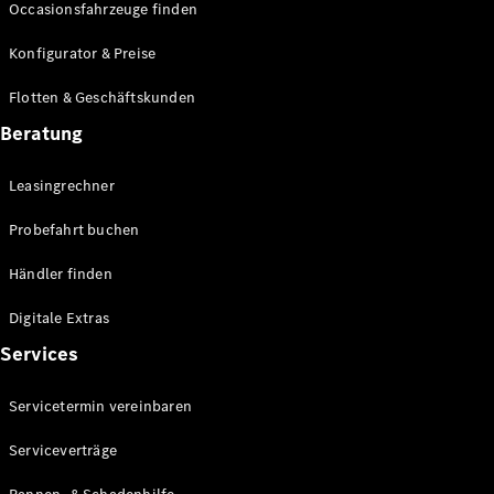
Occasionsfahrzeuge finden
Alle T-
Modelle
Konfigurator & Preise
CLA
Shooting
Flotten & Geschäftskunden
Elektrisch
Brake
Beratung
CLA
Shooting
Leasingrechner
Brake
C-Klasse T-
Probefahrt buchen
Modell
C-Klasse
Händler finden
All-Terrain
E-Klasse T-
Digitale Extras
Modell
E-Klasse
Services
All-Terrain
Servicetermin vereinbaren
Konfigurator
Serviceverträge
Mercedes-
Benz Store