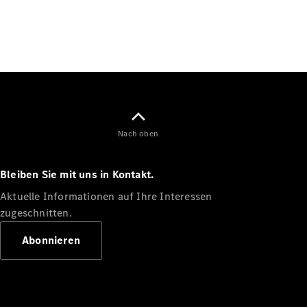
Alle SUVs
EQE
Elektrisch
SUV
EQS
Elektrisch
SUV
Mercedes-
Maybach
Elektrisch
EQS SUV
Nach oben
GLA
GLA
Neu
Bleiben Sie mit uns in Kontakt.
GLA
Neu
Elektrisch
GLB
Elektrisch
Aktuelle Informationen auf Ihre Interessen
GLB
zugeschnitten.
GLC
Elektrisch
GLC
Abonnieren
GLC Coupé
GLE
GLE Coupé
GLS
Mercedes-