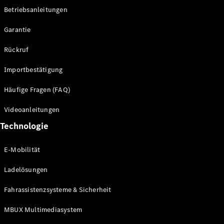
Betriebsanleitungen
Alle SUVs
Garantie
EQE
Elektrisch
SUV
Rückruf
EQS
Elektrisch
SUV
Importbestätigung
Mercedes-
Maybach
Elektrisch
Häufige Fragen (FAQ)
EQS SUV
GLA
Videoanleitungen
GLA
Neu
Technologie
GLA
Neu
Elektrisch
GLB
Elektrisch
E-Mobilität
GLB
GLC
Elektrisch
Ladelösungen
GLC
GLC Coupé
Fahrassistenzsysteme & Sicherheit
GLE
GLE Coupé
MBUX Multimediasystem
GLS
Mercedes-