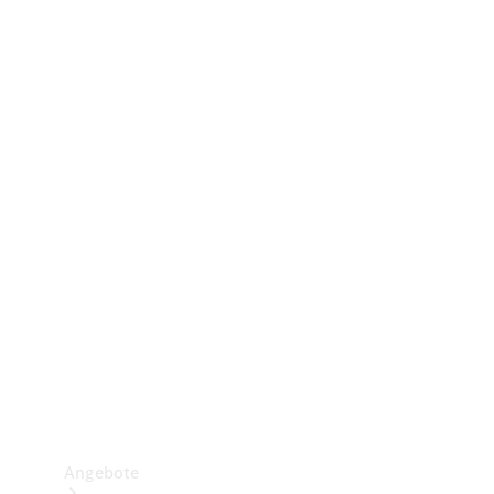
Gewerbliche Vans
Konfigurator
Mercedes-Benz Store
Probefahrt buchen
Angebote