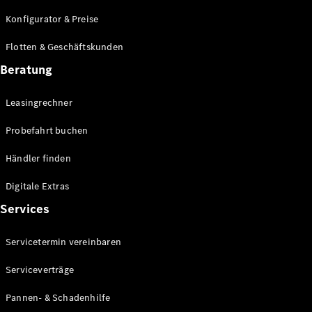
E-Klasse
Konfigurator & Preise
Limousine
S-Klasse
Flotten & Geschäftskunden
S-Klasse
Lang
Beratung
Mercedes-
Maybach S-
Leasingrechner
Klasse
Probefahrt buchen
Konfigurator
Händler finden
Mercedes-
Benz Store
Digitale Extras
Probefahrt
Services
buchen
SUV & Geländewagen
Servicetermin vereinbaren
Serviceverträge
Pannen- & Schadenhilfe