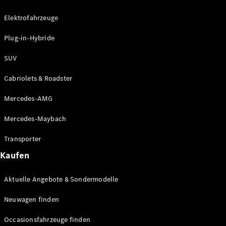
Plug-in-Hybrid Modelle
Elektrofahrzeuge
Limousinen
Plug-in-Hybride
SUV
Cabriolets & Roadster
Mercedes-AMG
Alle
Limousinen
Mercedes-Maybach
CLA
Elektrisch
CLA
Transporter
C-Klasse
Kaufen
Limousine
C-Klasse
Elektrisch
Aktuelle Angebote & Sondermodelle
Limousine
EQE
Elektrisch
Neuwagen finden
Limousine
EQS
Elektrisch
Occasionsfahrzeuge finden
Limousine