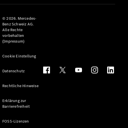
Alle T-
Modelle
© 2026. Mercedes-
CLA
Benz Schweiz AG.
Shooting
Elektrisch
Alle Rechte
Brake
vorbehalten
CLA
(Impressum)
Shooting
Brake
C-Klasse T-
Cookie Einstellung
Modell
C-Klasse
Datenschutz
All-Terrain
E-Klasse T-
Modell
Rechtliche Hinweise
E-Klasse
All-Terrain
Erklärung zur
Barrierefreiheit
Konfigurator
Mercedes-
FOSS-Lizenzen
Benz Store