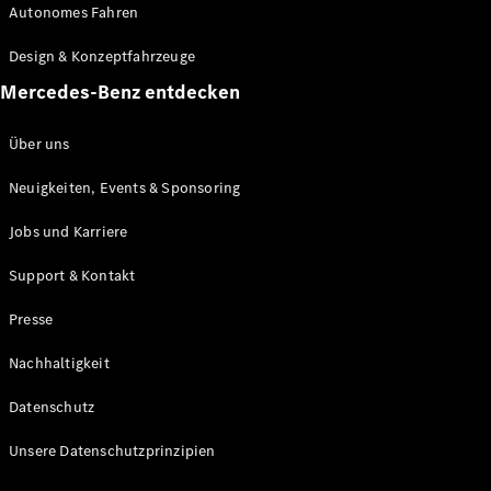
Autonomes Fahren
Maybach
Neu
GLS
Design & Konzeptfahrzeuge
G-
Elektrisch
Mercedes-Benz entdecken
Klasse
G-Klasse
Über uns
Konfigurator
Neuigkeiten, Events & Sponsoring
Mercedes-
Benz Store
Jobs und Karriere
Probefahrt
buchen
Support & Kontakt
T-Modelle / Kombis
Presse
Nachhaltigkeit
Datenschutz
Unsere Datenschutzprinzipien