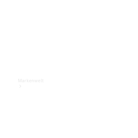
Support &
Kontakt
Markenwelt
Unsere
Marken