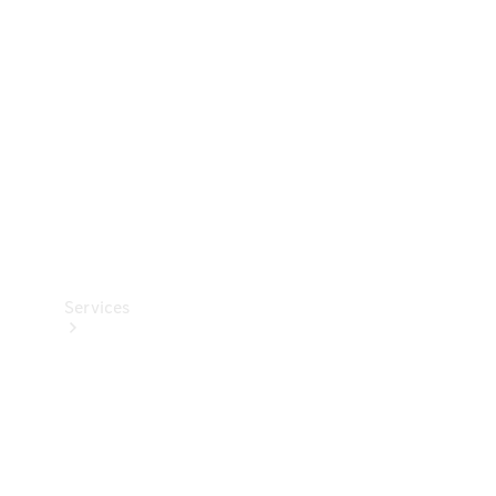
Reifen
Technisches
Zubehör
Collection
Services
Alle