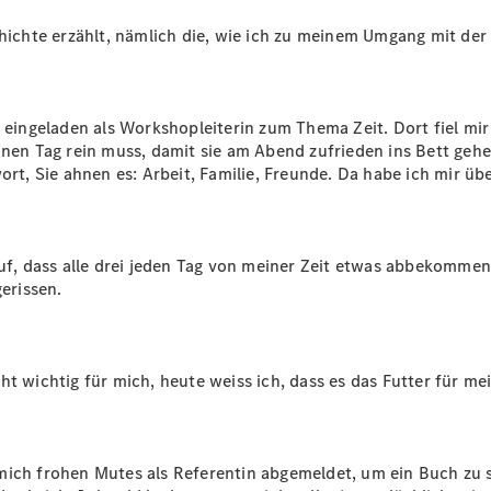
Maybach
Neu
chichte erzählt, nämlich die, wie ich zu meinem Umgang mit de
GLS
G-
Elektrisch
Klasse
G-Klasse
h eingeladen als Workshopleiterin zum Thema Zeit. Dort fiel mi
inen Tag rein muss, damit sie am Abend zufrieden ins Bett gehe
rt, Sie ahnen es: Arbeit, Familie, Freunde. Da habe ich mir übe
Konfigurator
Mercedes-
Benz Store
Probefahrt
uf, dass alle drei jeden Tag von meiner Zeit etwas abbekommen. 
buchen
gerissen.
T-Modelle / Kombis
 wichtig für mich, heute weiss ich, dass es das Futter für me
mich frohen Mutes als Referentin abgemeldet, um ein Buch zu 