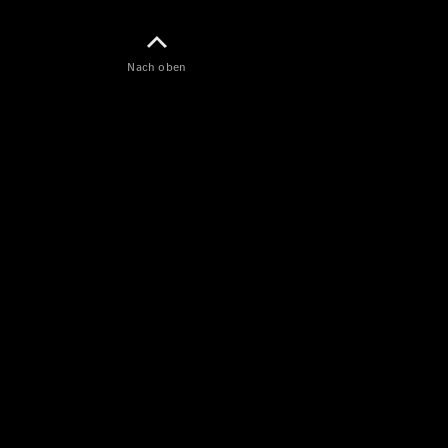
Probefahrt
buchen
Kompaktwagen
Nach oben
A-Klasse
Kompaktlimousine
Konfigurator
Mercedes-
Benz Store
Probefahrt
buchen
Coupés