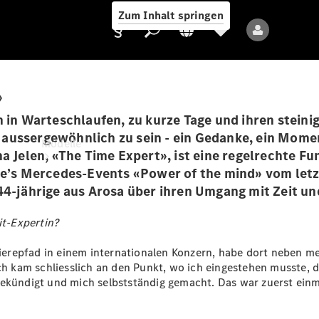
Zum Inhalt springen
»
n in Warteschlaufen, zu kurze Tage und ihren stein
Anbieter/Datenschutz
ussergewöhnlich zu sein - ein Gedanke, ein Moment,
Modelle
a Jelen, «The Time Expert», ist eine regelrechte Fu
She’s Mercedes-Events «Power of the mind» vom letz
4-jährige aus Arosa über ihren Umgang mit Zeit un
t-Expertin?
arrierepfad in einem internationalen Konzern, habe dort neben
Alle Modelle
kam schliesslich an den Punkt, wo ich eingestehen musste, da
Neue Modelle
ekündigt und mich selbstständig gemacht. Das war zuerst einm
Elektromodelle