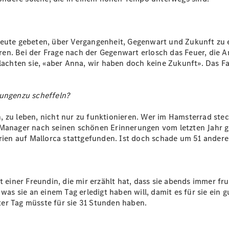
Alle SUVs
EQE
Leute gebeten, über Vergangenheit, Gegenwart und Zukunft zu 
Elektrisch
SUV
. Bei der Frage nach der Gegenwart erlosch das Feuer, die Antw
EQS
, lachten sie, «aber Anna, wir haben doch keine Zukunft». Das
Elektrisch
SUV
Mercedes-
Maybach
Elektrisch
rungenzu scheffeln?
EQS SUV
GLA
, zu leben, nicht nur zu funktionieren. Wer im Hamsterrad ste
GLA
Neu
 Manager nach seinen schönen Erinnerungen vom letzten Jahr ge
GLA
Neu
Elektrisch
Ferien auf Mallorca stattgefunden. Ist doch schade um 51 ande
GLB
Elektrisch
GLB
GLC
Elektrisch
GLC
einer Freundin, die mir erzählt hat, dass sie abends immer frust
GLC Coupé
was sie an einem Tag erledigt haben will, damit es für sie ein
GLE
r Tag müsste für sie 31 Stunden haben.
GLE Coupé
GLS
Mercedes-