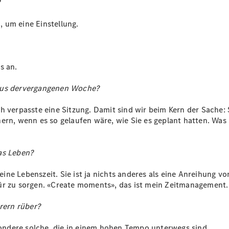
?
E-Klasse
Limousine
 um eine Einstellung.
S-Klasse
S-Klasse
Lang
Mercedes-
s an.
Maybach S-
Klasse
 aus dervergangenen Woche?
h verpasste eine Sitzung. Damit sind wir beim Kern der Sache: 
Konfigurator
rn, wenn es so gelaufen wäre, wie Sie es geplant hatten. Was h
Mercedes-
Benz Store
Probefahrt
as Leben?
buchen
SUV & Geländewagen
eine Lebenszeit. Sie ist ja nichts anderes als eine Anreihung 
ür zu sorgen. «Create moments», das ist mein Zeitmanagement.
rern rüber?
esondere solche, die in einem hohen Tempo unterwegs sind.