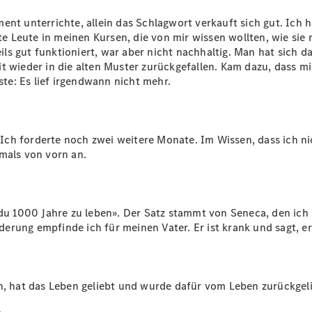
Plug-in-Hybrid Modelle
ent unterrichte, allein das Schlagwort verkauft sich gut. Ich 
 Leute in meinen Kursen, die von mir wissen wollten, wie sie m
Limousinen
ls gut funktioniert, war aber nicht nachhaltig. Man hat sich
t wieder in die alten Muster zurückgefallen. Kam dazu, dass m
e: Es lief irgendwann nicht mehr.
h forderte noch zwei weitere Monate. Im Wissen, dass ich nich
Alle
mals von vorn an.
Limousinen
CLA
Elektrisch
CLA
C-Klasse
 du 1000 Jahre zu leben». Der Satz stammt von Seneca, den ich
Limousine
rung empfinde ich für meinen Vater. Er ist krank und sagt, e
C-Klasse
Elektrisch
Limousine
EQE
Elektrisch
Limousine
n, hat das Leben geliebt und wurde dafür vom Leben zurückgeli
EQS
Elektrisch
Limousine