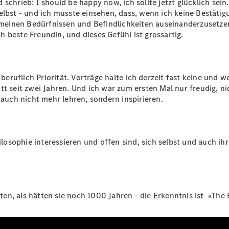
chrieb: I should be happy now, ich sollte jetzt glücklich sein
Alle T-
elbst - und ich musste einsehen, dass, wenn ich keine Bestätig
Modelle
r, meinen Bedürfnissen und Befindlichkeiten auseinanderzuse
CLA
 beste Freundin, und dieses Gefühl ist grossartig.
Shooting
Elektrisch
Brake
CLA
Shooting
 beruflich Priorität. Vorträge halte ich derzeit fast keine und we
Brake
tt seit zwei Jahren. Und ich war zum ersten Mal nur freudig, n
C-Klasse T-
 auch nicht mehr lehren, sondern inspirieren.
Modell
C-Klasse
All-Terrain
E-Klasse T-
hilosophie interessieren und offen sind, sich selbst und auch i
Modell
E-Klasse
All-Terrain
n, als hätten sie noch 1000 Jahren - die Erkenntnis ist «The 
Konfigurator
Mercedes-
Benz Store