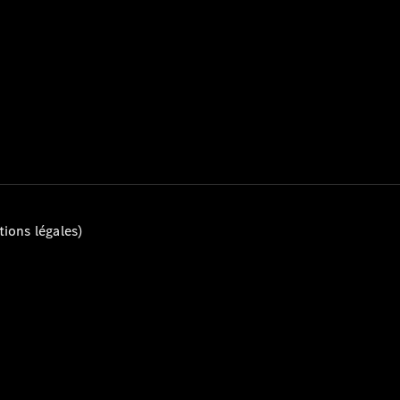
Mercedes-
Benz Store
Marco Polo
Tous les
Monospaces
ions légales)
Marco Polo
de Classe V
Marco Polo
HORIZON
Marco Polo
de Classe V
Configurateur