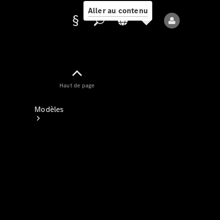
Aller au contenu
Fournisseur /
Haut de page
Protection des
données
Modèles
Tous les modèles
Nouveaux modèles