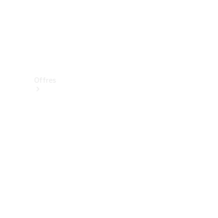
Offres
Véhicules
neufs
disponibles
Véhicules
d'occasion
Offres et