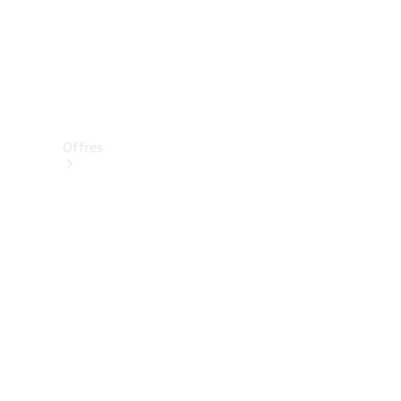
Offres
Véhicules
neufs
disponibles
Véhicules
d'occasion
Offres et