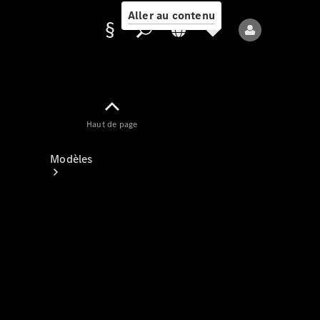
Aller au contenu
Fournisseur /
Haut de page
Protection des
données
Modèles
Tous les modèles
Nouveaux modèles