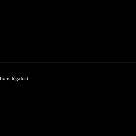
Mercedes-
Benz Store
Marco Polo
Tous les
Monospaces
ions légales)
Marco Polo
de Classe V
Marco Polo
HORIZON
Marco Polo
de Classe V
Configurateur