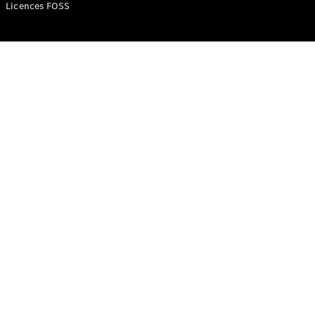
Mercedes-
Licences FOSS
Benz Store
Classe V
Classe V
Configurateur
Mercedes-
Benz Store
eSprinter