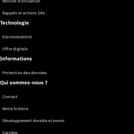
Notices d'utilisation
Plateau
Rappels et actions SAV
Configurateur
Technologie
Mercedes-
Benz Store
Electromobilité
Vito
Offre digitale
Informations
Protection des données
Qui sommes-nous ?
Tous les
Vito
Vito
Contact
Fourgon
Vito Mixto
Notre histoire
Vito Tourer
Développement durable et avenir
Configurateur
Carrière