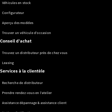
Modèles électriques
Véhicules en stock
Configurateur
Sprinter
Aperçu des modèles
Trouver un véhicule d’occasion
Conseil d’achat
Tous les
Trouvez un distributeur près de chez vous
Sprinter
Sprinter
Leasing
Fourgon
Services à la clientèle
Sprinter
Tourer
Recherche de distributeur
Sprinter
Châssis
Prendre rendez-vous en l'atelier
Sprinter
Fahrgestell
Assistance dépannage & assistance client
Doppelkabine
Sprinter à