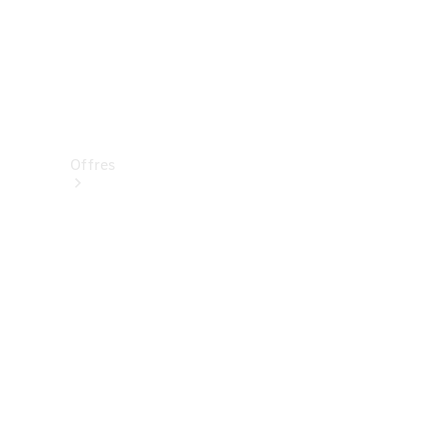
Offres
Véhicules
neufs
disponibles
Véhicules
d'occasion
Offres et