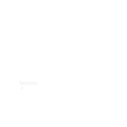
Options
numériques
Van
ProCenter
Services