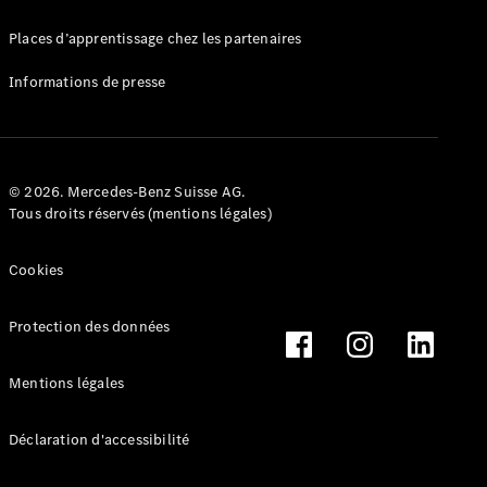
Mercedes-
Benz Store
Places d’apprentissage chez les partenaires
Marco Polo
Informations de presse
© 2026. Mercedes-Benz Suisse AG.
Tous droits réservés (mentions légales)
Tous les
Monospaces
Cookies
Marco Polo
de Classe V
Protection des données
Marco Polo
HORIZON
Marco Polo
Mentions légales
de Classe V
Déclaration d'accessibilité
Configurateur