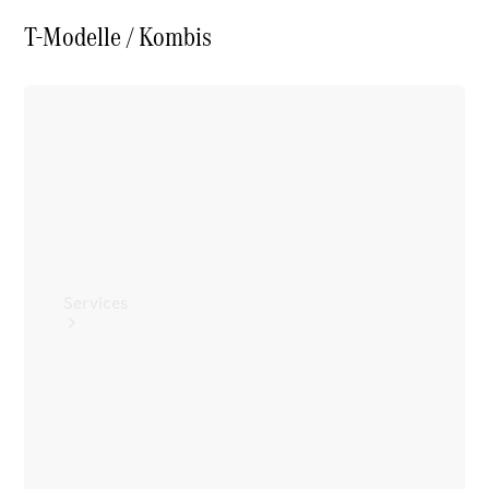
Reifen
T-Modelle / Kombis
Technisches
Zubehör
Collection
Services
Alle