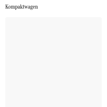
Kompaktwagen
Mercedes-
Benz
Schweiz
Über
Mercedes-
Benz
Schweiz
Händlersuche
Ambassadoren
Driving
Events