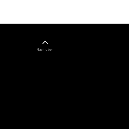
E-Klasse
Limousine
S-Klasse
S-Klasse
Lang
Mercedes-
Maybach S-
Klasse
Nach oben
Konfigurator
Mercedes-
Benz Store
Probefahrt
buchen
SUV & Geländewagen