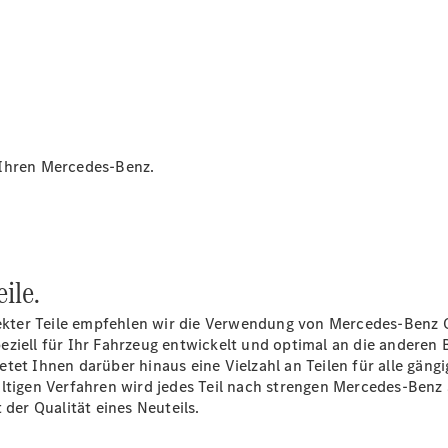
Plug-in-Hybrid Modelle
Limousinen
 Ihren Mercedes-Benz.
Alle
Limousinen
CLA
Elektrisch
CLA
ile.
C-Klasse
Limousine
kter Teile empfehlen wir die Verwendung von Mercedes-Benz O
C-Klasse
ziell für Ihr Fahrzeug entwickelt und optimal an die anderen 
Elektrisch
Limousine
tet Ihnen darüber hinaus eine Vielzahl an Teilen für alle gän
EQE
ltigen Verfahren wird jedes Teil nach strengen Mercedes-Benz 
Elektrisch
Limousine
 der Qualität eines Neuteils.
EQS
Elektrisch
Limousine