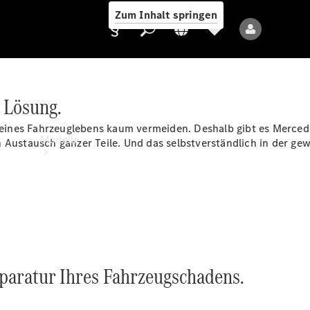
Zum Inhalt springen
 Lösung.
Anbieter/Datenschutz
fe eines Fahrzeuglebens kaum vermeiden. Deshalb gibt es Merce
Modelle
n Austausch ganzer Teile. Und das selbstverständlich in der 
Alle Modelle
Neue Modelle
eparatur Ihres Fahrzeugschadens.
Elektromodelle