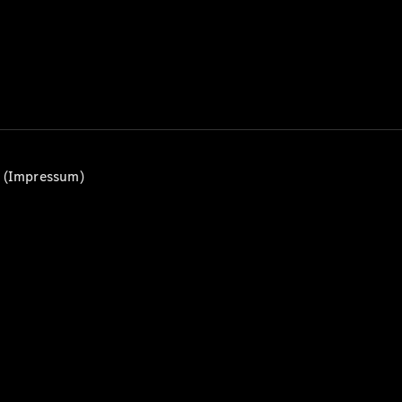
Alle Coupés
CLE Coupé
Mercedes-
AMG GT
Coupé
Mercedes-
n (Impressum)
AMG GT
Elektrisch
4-Türer
Coupé
Konfigurator
Mercedes-
Benz Store
Probefahrt
buchen
Cabriolets & Roadsters