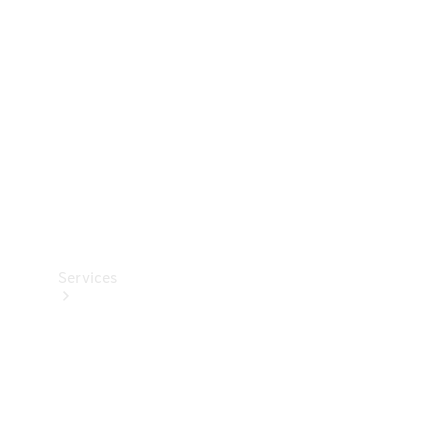
Reifen
Technisches
Zubehör
Collection
Services
Alle