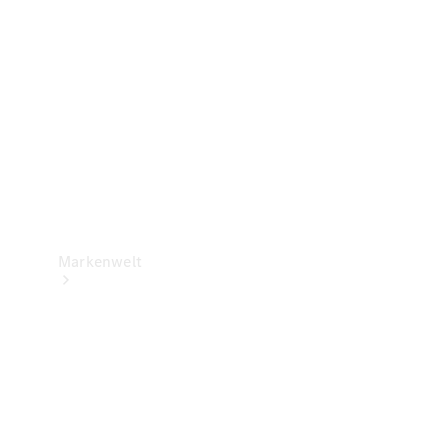
Support &
Kontakt
Markenwelt
Unsere
Marken