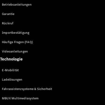
Betriebsanleitungen
Alle SUVs
Garantie
EQE
Elektrisch
SUV
Rückruf
EQS
Elektrisch
SUV
Importbestätigung
Mercedes-
Maybach
Elektrisch
Häufige Fragen (FAQ)
EQS SUV
GLA
Videoanleitungen
GLA
Neu
Technologie
GLA
Neu
Elektrisch
GLB
Elektrisch
E-Mobilität
GLB
GLC
Elektrisch
Ladelösungen
GLC
GLC Coupé
Fahrassistenzsysteme & Sicherheit
GLE
GLE Coupé
MBUX Multimediasystem
GLS
Mercedes-