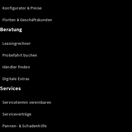
E-Klasse
Konfigurator & Preise
Limousine
S-Klasse
Flotten & Geschäftskunden
S-Klasse
Lang
Beratung
Mercedes-
Maybach S-
Leasingrechner
Klasse
Probefahrt buchen
Konfigurator
Händler finden
Mercedes-
Benz Store
Digitale Extras
Probefahrt
Services
buchen
SUV & Geländewagen
Servicetermin vereinbaren
Serviceverträge
Pannen- & Schadenhilfe