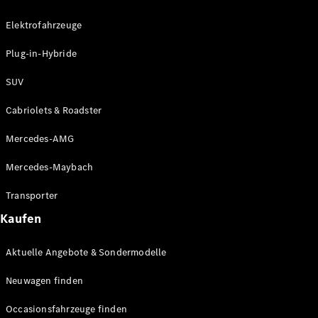
Plug-in-Hybrid Modelle
Elektrofahrzeuge
Limousinen
Plug-in-Hybride
SUV
Cabriolets & Roadster
Mercedes-AMG
Alle
Limousinen
Mercedes-Maybach
CLA
Elektrisch
CLA
Transporter
C-Klasse
Kaufen
Limousine
C-Klasse
Elektrisch
Aktuelle Angebote & Sondermodelle
Limousine
EQE
Elektrisch
Neuwagen finden
Limousine
EQS
Elektrisch
Occasionsfahrzeuge finden
Limousine