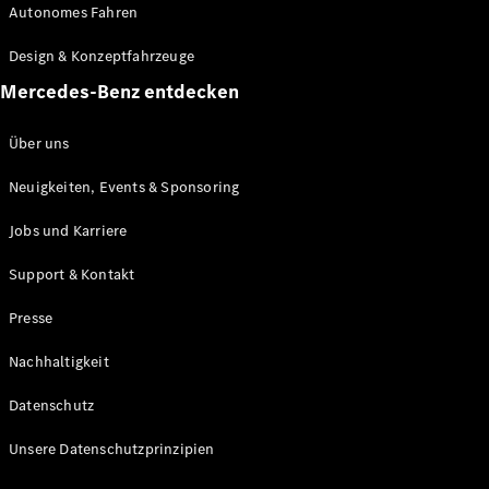
Autonomes Fahren
Maybach
Neu
GLS
Design & Konzeptfahrzeuge
G-
Elektrisch
Mercedes-Benz entdecken
Klasse
G-Klasse
Über uns
Konfigurator
Neuigkeiten, Events & Sponsoring
Mercedes-
Benz Store
Jobs und Karriere
Probefahrt
buchen
Support & Kontakt
T-Modelle / Kombis
Presse
Nachhaltigkeit
Datenschutz
Unsere Datenschutzprinzipien