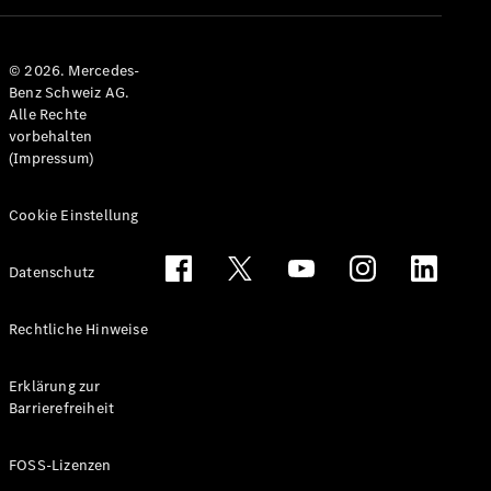
Alle T-
Modelle
© 2026. Mercedes-
CLA
Benz Schweiz AG.
Shooting
Elektrisch
Alle Rechte
Brake
vorbehalten
CLA
(Impressum)
Shooting
Brake
C-Klasse T-
Cookie Einstellung
Modell
C-Klasse
Datenschutz
All-Terrain
E-Klasse T-
Modell
Rechtliche Hinweise
E-Klasse
All-Terrain
Erklärung zur
Barrierefreiheit
Konfigurator
Mercedes-
FOSS-Lizenzen
Benz Store