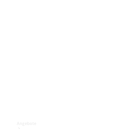
Gewerbliche Vans
Konfigurator
Mercedes-Benz Store
Probefahrt buchen
Angebote