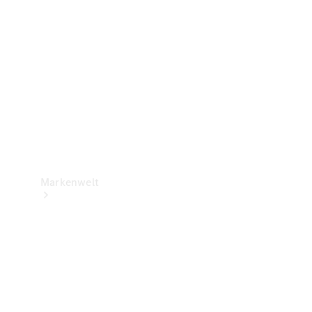
Support &
Kontakt
Markenwelt
Unsere
Marken