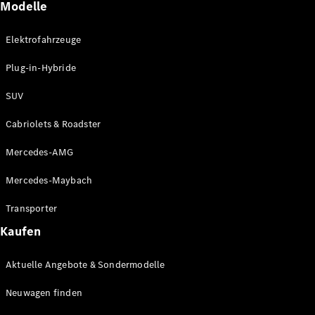
Modelle
Maybach
Neu
GLS
Elektrofahrzeuge
G-
Elektrisch
Klasse
Plug-in-Hybride
G-Klasse
SUV
Konfigurator
Cabriolets & Roadster
Mercedes-
Benz Store
Mercedes-AMG
Probefahrt
buchen
Mercedes-Maybach
T-Modelle / Kombis
Transporter
Kaufen
Aktuelle Angebote & Sondermodelle
Neuwagen finden