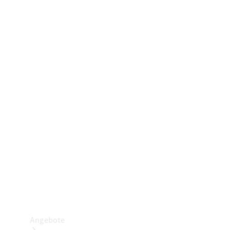
Gewerbliche Vans
Konfigurator
Mercedes-Benz Store
Probefahrt buchen
Angebote