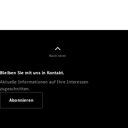
Alle SUVs
EQE
Elektrisch
SUV
EQS
Elektrisch
SUV
Mercedes-
Maybach
Elektrisch
EQS SUV
Nach oben
GLA
GLA
Neu
Bleiben Sie mit uns in Kontakt.
GLA
Neu
Elektrisch
GLB
Elektrisch
Aktuelle Informationen auf Ihre Interessen
GLB
zugeschnitten.
GLC
Elektrisch
GLC
Abonnieren
GLC Coupé
GLE
GLE Coupé
GLS
Mercedes-