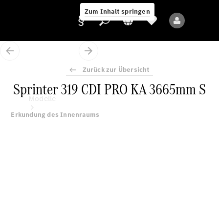
Zum Inhalt springen
Zurück zur Übersicht
Sprinter 319 CDI PRO KA 3665mm S
Anbieter/Datenschutz
Modelle
Erkundung des Innenraums
Alle Modelle
Neue Modelle
Elektromodelle