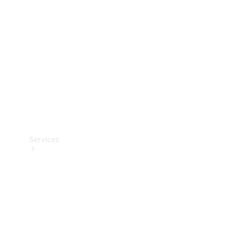
Reifen
Technisches
Zubehör
Collection
Services
Alle