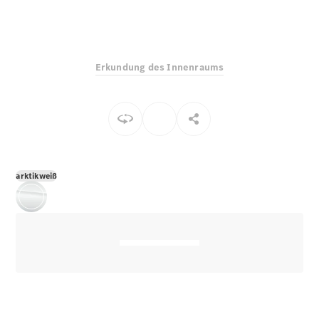
E-Klasse
Limousine
S-Klasse
S-Klasse
Erkundung des Innenraums
Lang
Mercedes-
Maybach S-
Klasse
Konfigurator
Mercedes-
arktikweiß
Benz Store
Probefahrt
buchen
SUV & Geländewagen