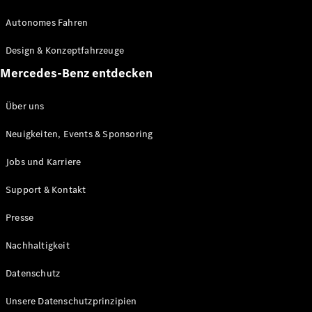
Autonomes Fahren
Alle Coupés
Design & Konzeptfahrzeuge
CLE Coupé
Mercedes-Benz entdecken
Mercedes-
AMG GT
Über uns
Coupé
Mercedes-
Neuigkeiten, Events & Sponsoring
AMG GT
Elektrisch
4-Türer
Jobs und Karriere
Coupé
Support & Kontakt
Konfigurator
Presse
Mercedes-
Benz Store
Nachhaltigkeit
Probefahrt
buchen
Datenschutz
Cabriolets & Roadsters
Unsere Datenschutzprinzipien