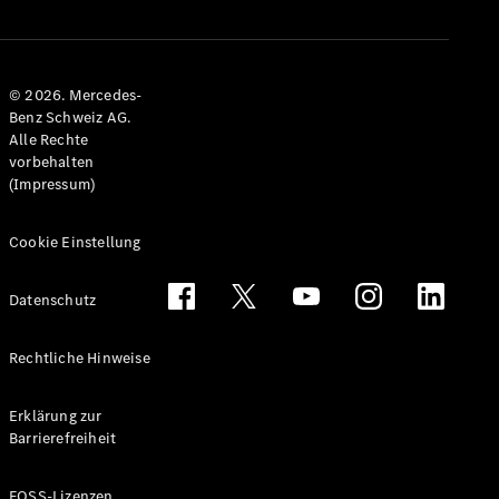
© 2026. Mercedes-
Benz Schweiz AG.
Alle Rechte
vorbehalten
Alle
(Impressum)
Cabriolets &
Roadsters
Cookie Einstellung
CLE
Cabriolet
Mercedes-
Datenschutz
AMG SL
Roadster
Rechtliche Hinweise
Mercedes-
Maybach SL
Monogram
Erklärung zur
Series
Barrierefreiheit
Konfigurator
FOSS-Lizenzen