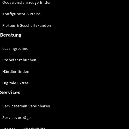
Occasionsfahrzeuge finden
Alle T-
Modelle
Konfigurator & Preise
CLA
Shooting
Flotten & Geschäftskunden
Elektrisch
Brake
Beratung
CLA
Shooting
Leasingrechner
Brake
C-Klasse T-
Probefahrt buchen
Modell
C-Klasse
Händler finden
All-Terrain
E-Klasse T-
Digitale Extras
Modell
E-Klasse
Services
All-Terrain
Servicetermin vereinbaren
Konfigurator
Serviceverträge
Mercedes-
Benz Store