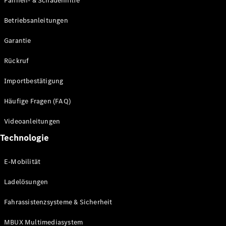
Pannen- & Schadenhilfe
Probefahrt
buchen
Betriebsanleitungen
Kompaktwagen
Garantie
Rückruf
Importbestätigung
A-Klasse
Häufige Fragen (FAQ)
Kompaktlimousine
Videoanleitungen
Konfigurator
Technologie
Mercedes-
Benz Store
E-Mobilität
Probefahrt
buchen
Ladelösungen
Coupés
Fahrassistenzsysteme & Sicherheit
MBUX Multimediasystem