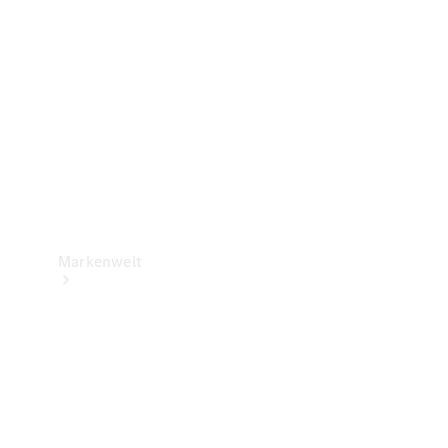
Support &
Kontakt
Markenwelt
Unsere
Marken