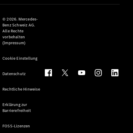
Alle T-
Modelle
© 2026. Mercedes-
CLA
Benz Schweiz AG.
Shooting
Elektrisch
Alle Rechte
Brake
vorbehalten
CLA
(Impressum)
Shooting
Brake
C-Klasse T-
Cookie Einstellung
Modell
C-Klasse
Datenschutz
All-Terrain
E-Klasse T-
Modell
Rechtliche Hinweise
E-Klasse
All-Terrain
Erklärung zur
Barrierefreiheit
Konfigurator
Mercedes-
FOSS-Lizenzen
Benz Store