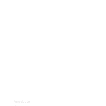
Gewerbliche Vans
Konfigurator
Mercedes-Benz Store
Probefahrt buchen
Angebote