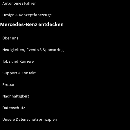
Autonomes Fahren
Maybach
Neu
GLS
Design & Konzeptfahrzeuge
G-
Elektrisch
Mercedes-Benz entdecken
Klasse
G-Klasse
Über uns
Konfigurator
Neuigkeiten, Events & Sponsoring
Mercedes-
Benz Store
Jobs und Karriere
Probefahrt
buchen
Support & Kontakt
T-Modelle / Kombis
Presse
Nachhaltigkeit
Datenschutz
Unsere Datenschutzprinzipien