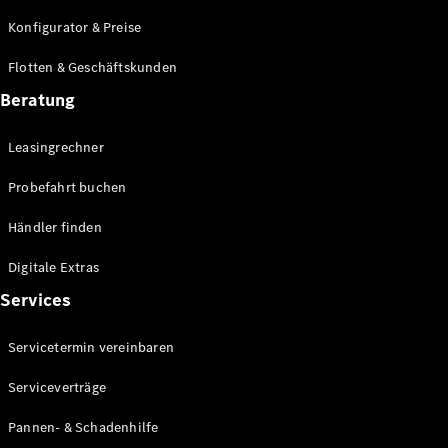
E-Klasse
Konfigurator & Preise
Limousine
S-Klasse
Flotten & Geschäftskunden
S-Klasse
Lang
Beratung
Mercedes-
Maybach S-
Leasingrechner
Klasse
Probefahrt buchen
Konfigurator
Händler finden
Mercedes-
Benz Store
Digitale Extras
Probefahrt
Services
buchen
SUV & Geländewagen
Servicetermin vereinbaren
Serviceverträge
Pannen- & Schadenhilfe