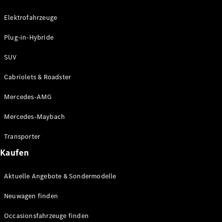
Plug-in-Hybrid Modelle
Elektrofahrzeuge
Limousinen
Plug-in-Hybride
SUV
Cabriolets & Roadster
Mercedes-AMG
Alle
Limousinen
Mercedes-Maybach
CLA
Elektrisch
CLA
Transporter
C-Klasse
Kaufen
Limousine
C-Klasse
Elektrisch
Aktuelle Angebote & Sondermodelle
Limousine
EQE
Elektrisch
Neuwagen finden
Limousine
EQS
Elektrisch
Occasionsfahrzeuge finden
Limousine