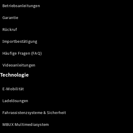
Betriebsanleitungen
Alle SUVs
Garantie
EQE
Elektrisch
SUV
Rückruf
EQS
Elektrisch
SUV
Importbestätigung
Mercedes-
Maybach
Elektrisch
Häufige Fragen (FAQ)
EQS SUV
GLA
Videoanleitungen
GLA
Neu
Technologie
GLA
Neu
Elektrisch
GLB
Elektrisch
E-Mobilität
GLB
GLC
Elektrisch
Ladelösungen
GLC
GLC Coupé
Fahrassistenzsysteme & Sicherheit
GLE
GLE Coupé
MBUX Multimediasystem
GLS
Mercedes-