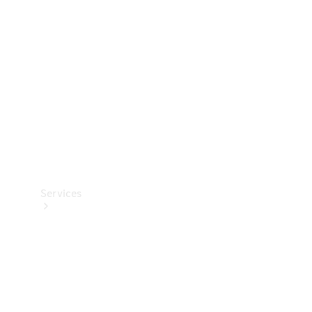
Reifen
Technisches
Zubehör
Collection
Services
Alle