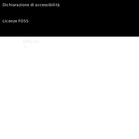
Dichiarazione di accessibilità
Licenze FOSS
Offerte
Vetture
nuove
disponibili
Veicoli
usati
Offerte e
modelli
speciali