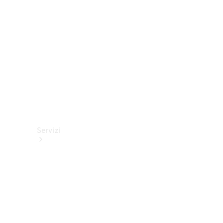
Extras
Van
ProCenter
Servizi
Panoramica
Service Van