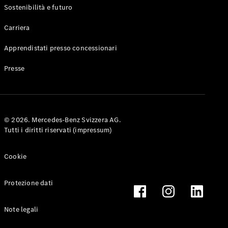
Elettrico
Furgone
Sostenibilità e futuro
eVito
Elettrico
Carriera
Tourer
Apprendistati presso concessionari
Configuratore
Mercedes-
Presse
Benz Store
Autovettura
Mercedes-Benz
© 2026. Mercedes-Benz Svizzera AG.
Tutti i diritti riservati (impressum)
Configuratore
Mercedes-Benz
Cookie
Store
Protezione dati
Note legali