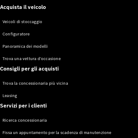
Benz Store
Acquista il veicolo
Classe V
Veicoli di stoccaggio
Configuratore
Panoramica dei modelli
Classe V
Trova una vettura d’occasione
Consigli per gli acquisti
Configuratore
Mercedes-
Trova la concessionaria più vicina
Benz Store
eSprinter
Leasing
Servizi per i clienti
Ricerca concessionaria
Fissa un appuntamento per la scadenza di manutenzione
Tutti gli