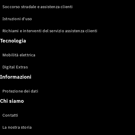
eSprinter
Soccorso stradale e assistenza clienti
eSprinter
Elettrico
Furgone
Istruzioni d'uso
eSprinter
Elettrico
Autotelaio
Richiami e interventi del servizio assistenza clienti
eSprinter
Tecnologia
Veicolo
Nuovo
Elettrico
Cassonato
Mobilità elettrica
Configuratore
Digital Extras
Mercedes-
Informazioni
Benz Store
eVito
Protezione dei dati
Chi siamo
Contatti
Tutti i eVito
La nostra storia
eVito