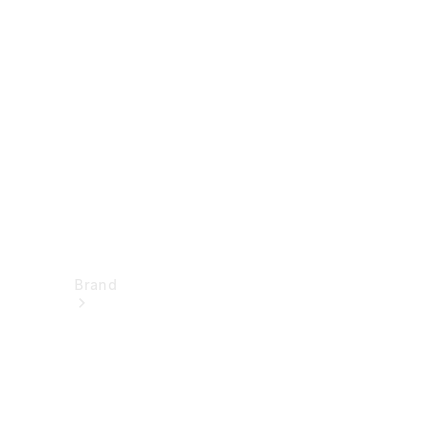
concessionaria
Assicurazioni
Noleggio
Brand
Contatti