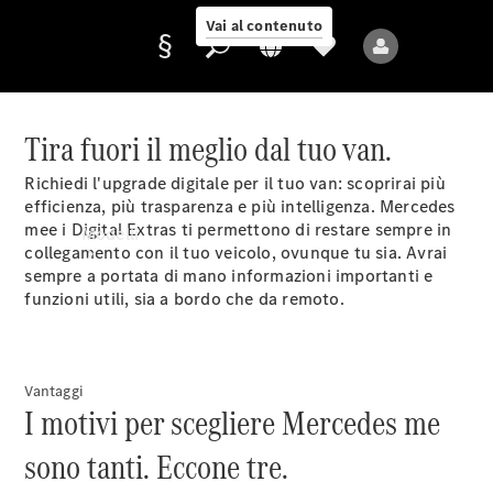
Vai al contenuto
Tira fuori il meglio dal tuo van.
Richiedi l'upgrade digitale per il tuo van: scoprirai più
Fornitore/protezione
efficienza, più trasparenza e più intelligenza. Mercedes
dati
me
e i Digital Extras ti permettono di restare sempre in
Modelli
collegamento con il tuo veicolo, ovunque tu sia. Avrai
sempre a portata di mano informazioni importanti e
funzioni utili, sia a bordo che da remoto.
Vantaggi
Tutti i modelli
I motivi per scegliere Mercedes me
Nuovi modelli
sono tanti. Eccone tre.