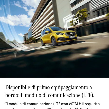
Veicolo
Cassonato
Configuratore
Mercedes-
Benz Store
Vito
Tutti i Vito
Vito
Furgone
Vito Mixto
Vito Tourer
Configuratore
Mercedes-