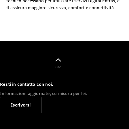
Benz Store
Marco Polo
Tutte le
Fino
monovolume
Marco Polo
Classe V
Resti in contatto con noi.
Marco Polo
HORIZON
Informazioni aggiornate, su misura per lei.
Marco Polo
Classe V
Iscriversi
Configuratore
Mercedes-