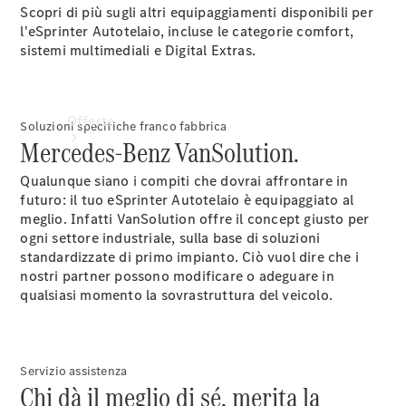
Scopri di più sugli altri equipaggiamenti disponibili per
l'eSprinter Autotelaio, incluse le categorie comfort,
sistemi multimediali e Digital Extras.
Offerte
Soluzioni specifiche franco fabbrica
Mercedes-Benz VanSolution.
Qualunque siano i compiti che dovrai affrontare in
futuro: il tuo eSprinter Autotelaio è equipaggiato al
meglio. Infatti VanSolution offre il concept giusto per
ogni settore industriale, sulla base di soluzioni
standardizzate di primo impianto. Ciò vuol dire che i
Vetture
nostri partner possono modificare o adeguare in
nuove
qualsiasi momento la sovrastruttura del veicolo.
disponibili
Veicoli
usati
Offerte e
Servizio assistenza
modelli
Chi dà il meglio di sé, merita la
speciali