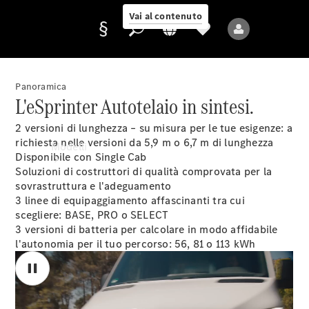
Vai al contenuto
Panoramica
L'eSprinter Autotelaio in sintesi.
Fornitore/protezione
2 versioni di lunghezza – su misura per le tue esigenze: a
dati
richiesta nelle versioni da 5,9 m o 6,7 m di lunghezza
Modelli
Disponibile con Single Cab
Soluzioni di costruttori di qualità comprovata per la
sovrastruttura e l'adeguamento
3 linee di equipaggiamento affascinanti tra cui
scegliere: BASE, PRO o SELECT
3 versioni di batteria per calcolare in modo affidabile
l'autonomia per il tuo percorso: 56, 81 o 113 kWh
Tutti i modelli
Nuovi modelli