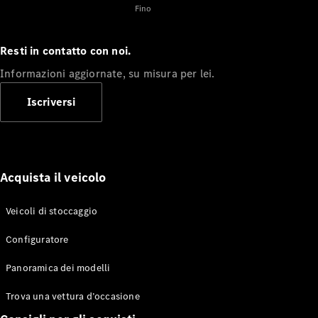
Fino
Soccorso
stradale e
assistenza
Resti in contatto con noi.
clienti
Soluzioni di
Informazioni aggiornate, su misura per lei.
mobilità
Controllo
Iscriversi
intelligente
del veicolo
Garanzia e
ricambi
originali
Acquista il veicolo
Prenotare
l’assistenza
Veicoli di stoccaggio
Configuratore
Soluzioni di
ricarica
Panoramica dei modelli
Istruzioni
d'uso
Trova una vettura d’occasione
Ricerca