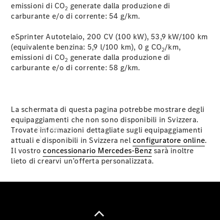
Extras
emissioni di CO
generate dalla produzione di
2
Van
carburante e/o di corrente: 54
g/km.
ProCenter
eSprinter Autotelaio, 200 CV (100 kW), 53,9 kW/100 km
(equivalente benzina: 5,9 l/100 km), 0 g CO
/km,
2
emissioni di CO
generate dalla produzione di
2
carburante e/o di corrente: 58
g/km.
La schermata di questa pagina potrebbe mostrare degli
equipaggiamenti che non sono disponibili in Svizzera.
Servizi
Trovate informazioni dettagliate sugli equipaggiamenti
attuali e disponibili in Svizzera nel
configuratore online
.
Il vostro
concessionario Mercedes-Benz
sarà inoltre
lieto di crearvi un’offerta personalizzata.
Panoramica
Service Van