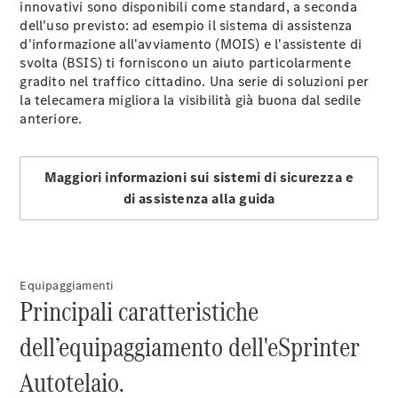
Elettrico
innovativi sono disponibili come standard, a seconda
Furgone
dell'uso previsto: ad esempio il sistema di assistenza
eVito
Elettrico
d'informazione all'avviamento
(MOIS)
e l'assistente di
Tourer
svolta
(BSIS)
ti forniscono un aiuto particolarmente
gradito nel traffico cittadino. Una serie di soluzioni per
Configuratore
la
telecamera
migliora la visibilità già buona dal sedile
Mercedes-
anteriore.
Benz Store
Maggiori informazioni sui sistemi di sicurezza e
Autovettura
di assistenza alla guida
Mercedes-Benz
Configuratore
Mercedes-Benz
Equipaggiamenti
Store
Principali caratteristiche
dell’equipaggiamento dell'eSprinter
Autotelaio.