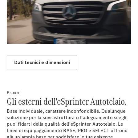
Modelli elettrici
Sprinter
00:00 / 00:00
Tutti gli
Dati tecnici e dimensioni
Sprinter
Sprinter
Furgone
Sprinter
Esterni
Tourer
Gli esterni dell'eSprinter Autotelaio.
Sprinter
Autotelaio
Base individuale, carattere inconfondibile. Qualunque
Sprinter
soluzione per la sovrastruttura o l'adeguamento scegli,
Fahrgestell
puoi fidarti della qualità dell'eSprinter Autotelaio. Le
Doppelkabine
linee di equipaggiamento BASE, PRO e SELECT offrono
Sprinter
già un'ampia base per soddisfare le tue esigenze