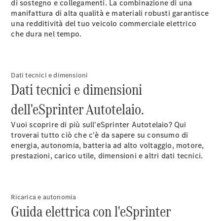
di sostegno e collegamenti. La combinazione di una
Benz Store
manifattura di alta qualità e materiali robusti garantisce
Marco Polo
una redditività del tuo veicolo commerciale elettrico
che dura nel tempo.
Dati tecnici e dimensioni
Dati tecnici e dimensioni
dell'eSprinter Autotelaio.
Tutte le
monovolume
Vuoi scoprire di più sull'eSprinter Autotelaio? Qui
Marco Polo
troverai tutto ciò che c'è da sapere su consumo di
Classe V
energia, autonomia, batteria ad alto voltaggio, motore,
Marco Polo
prestazioni, carico utile, dimensioni e altri dati tecnici.
HORIZON
Marco Polo
Classe V
Ricarica e autonomia
Configuratore
Guida elettrica con l'eSprinter
Mercedes-