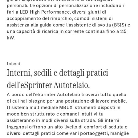
Veicolo
personali. Le opzioni di personalizzazione includono i
Cassonato
fari a LED High
Performance
, diversi giunti di
accoppiamento del
rimorchio
, comodi sistemi di
Configuratore
assistenza alla guida come l'assistente di svolta
(BSIS)
e
Mercedes-
una capacità di ricarica in corrente continua fino a 115
Benz Store
kW
.
Vito
Interni
Interni, sedili e dettagli pratici
dell'eSprinter Autotelaio.
Tutti i Vito
A bordo dell'eSprinter Autotelaio troverai tutto quello
Vito
di cui hai bisogno per una postazione di lavoro mobile.
Furgone
Il sistema multimediale
MBUX
, strumenti disposti in
Vito Mixto
modo ben strutturato e comandi intuitivi tu
Vito Tourer
assisteranno in modi diversi sulla strada. Gli interni
ingegnosi offrono un alto livello di comfort di seduta e
Configuratore
diversi dettagli pratici come vani portaoggetti, maniglie
Mercedes-