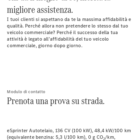
attuali
migliore assistenza.
Financial
Services e
I tuoi clienti si aspettano da te la massima affidabilità e
leasing
qualità. Perché allora non pretendere lo stesso dal tuo
veicolo commerciale? Perché il successo della tua
attività è legato all'affidabilità del tuo veicolo
Configuratore
commerciale, giorno dopo giorno.
Prenotare
una prova
su strada
Ricerca
concessionaria
Trovare il
modello
Modulo di contatto
successivo
Prenota una prova su strada.
Leasing
Clienti
flottisti i
commerciali
eSprinter Autotelaio, 136 CV (100 kW), 48,4 kW/100 km
Digital
(equivalente benzina: 5,3 l/100 km), 0 g CO
/km,
2