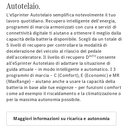
Autotelaio.
Benz Store
Classe V
L'eSprinter Autotelaio semplifica notevolmente il tuo
lavoro quotidiano. Recupero intelligente dell'energia,
programmi di marcia armonizzati con cura e servizi di
connettività digitale ti aiutano a ottenere il meglio dalla
capacità della batteria disponibile. Scegli da un totale di
5 livelli di recupero per controllare la modalità di
Classe V
decelerazione del veicolo al rilascio del pedale
AUTO
dell'acceleratore. Il livello di recupero D
consente
all'eSprinter Autotelaio di adattare la situazione di
Configuratore
guida attuale – in modo intelligente e automatico. I 3
Mercedes-
programmi di marcia – C (Comfort), E (Economic) e MR
Benz Store
(MaxRange) – aiutano anche a usare la capacità della
eSprinter
batteria in base alle tue esigenze – per funzioni comfort
come ad esempio il riscaldamento e la climatizzazione o
per la massima autonomia possibile.
Maggiori informazioni su ricarica e autonomia
Tutti gli