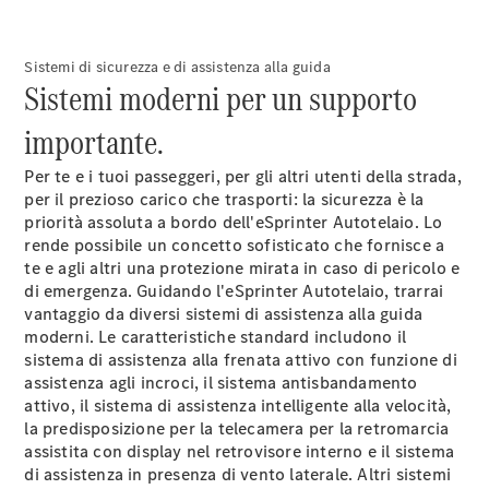
eSprinter
eSprinter
Elettrico
Furgone
Sistemi di sicurezza e di assistenza alla guida
eSprinter
Sistemi moderni per un supporto
Elettrico
Autotelaio
eSprinter
importante.
Veicolo
Nuovo
Elettrico
Cassonato
Per te e i tuoi passeggeri, per gli altri utenti della strada,
per il prezioso carico che trasporti: la sicurezza è la
priorità assoluta a bordo dell'eSprinter Autotelaio. Lo
Configuratore
rende possibile un concetto sofisticato che fornisce a
Mercedes-
te e agli altri una protezione mirata in caso di pericolo e
Benz Store
di emergenza. Guidando l'eSprinter Autotelaio, trarrai
eVito
vantaggio da diversi sistemi di assistenza alla guida
moderni. Le caratteristiche standard includono il
sistema di assistenza alla frenata
attivo
con funzione di
assistenza agli incroci, il sistema antisbandamento
attivo
, il sistema di assistenza intelligente alla
velocità
,
la predisposizione per la telecamera per la retromarcia
assistita con display nel retrovisore
interno
e il sistema
Tutti i eVito
di assistenza in presenza di vento
laterale
. Altri sistemi
eVito