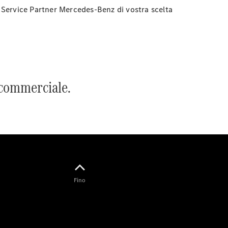
Benz Store
 Service Partner Mercedes-Benz di vostra scelta
Marco Polo
 commerciale.
Tutte le
monovolume
Marco Polo
Classe V
Marco Polo
HORIZON
Marco Polo
Fino
Classe V
Configuratore
Mercedes-