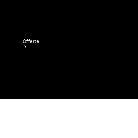
Offerte
Vetture
nuove
disponibili
Veicoli
usati
Offerte e
modelli
speciali