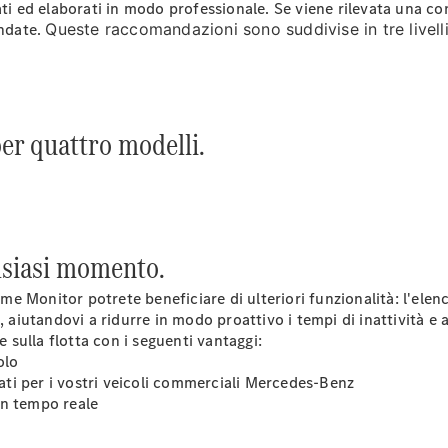
Veicolo
ti ed elaborati in modo professionale. Se viene rilevata una con
Cassonato
ndate.
Queste raccomandazioni sono suddivise in tre livel
Configuratore
Mercedes-
Benz Store
er quattro modelli.
Vito
alsiasi momento.
Tutti i Vito
me Monitor potrete beneficiare di ulteriori funzionalità: l'elenc
Vito
 aiutandovi a ridurre in modo proattivo i tempi di inattività e a
Furgone
e sulla flotta con i seguenti
vantaggi
:
Vito Mixto
olo
Vito Tourer
ati
per i vostri veicoli commerciali Mercedes-Benz
 in tempo reale
Configuratore
Mercedes-