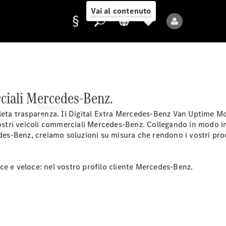
Vai al contenuto
Fornitore/protezione
erciali Mercedes-Benz.
dati
Modelli
pleta trasparenza. Il Digital Extra Mercedes-Benz Van Uptime
Mo
vostri veicoli commerciali Mercedes-Benz. Collegando in modo in
edes-Benz, creiamo soluzioni su misura che rendono i vostri proc
e e veloce: nel vostro profilo cliente
Mercedes-Benz.
Tutti i modelli
Nuovi modelli