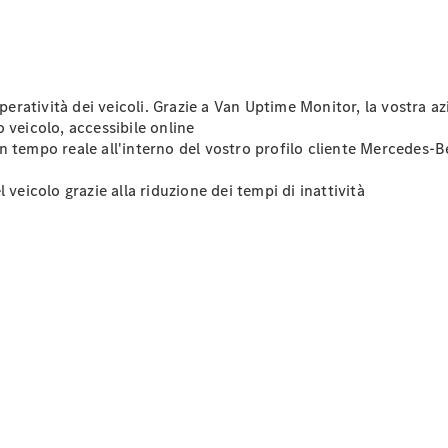
Modelli elettrici
Sprinter
operatività dei veicoli. Grazie a Van Uptime Monitor, la vostra a
 veicolo, accessibile online
 in tempo reale all'interno del vostro profilo cliente Mercedes-
veicolo grazie alla riduzione dei tempi di inattività
Tutti gli
Sprinter
Sprinter
Furgone
Sprinter
Tourer
Sprinter
Autotelaio
Sprinter
.
Fahrgestell
Doppelkabine
Sprinter