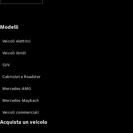
Modelli elettrici
Modelli ibridi plug-in
Berline
Modelli
Veicoli elettrici
Veicoli ibridi
SUV
Toute le
Berline
Cabriolet e Roadster
CLA
Elettrico
CLA
Mercedes-AMG
Classe C
Berlina
Mercedes-Maybach
Classe
C
Elettrico
Veicoli commerciali
Berlina
EQE
Acquista un veicolo
Elettrico
Berlina