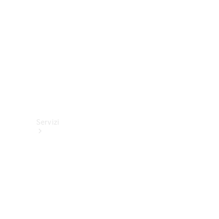
tecnici
Collection
Servizi
Tutti i
servizi