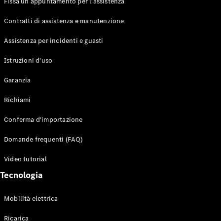
Fissa un appuntamento per l'assistenza
Contratti di assistenza e manutenzione
Assistenza per incidenti e guasti
Toute i SUV
EQE
Istruzioni d'uso
Elettrico
SUV
Garanzia
EQS
Elettrico
SUV
Richiami
Mercedes-
Maybach
Elettrico
Conferma d'importazione
EQS SUV
GLA
Domande frequenti (FAQ)
GLA
Nuovo
GLA
Nuovo
Elettrico
Video tutorial
GLB
Elettrico
GLB
Tecnologia
GLC
Elettrico
GLC
Mobilità elettrica
GLC Coupé
GLE
Ricarica