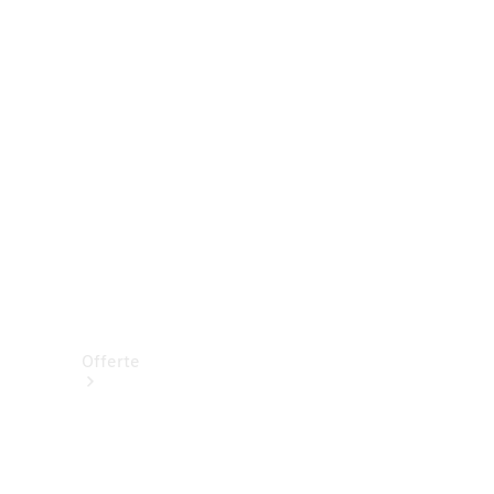
Prenotare una prova su strada
Offerte