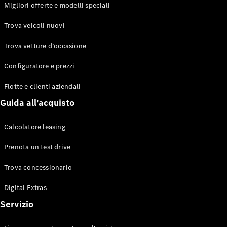
EQS
Migliori offerte e modelli speciali
Elettrico
Berlina
Classe E
Trova veicoli nuovi
Berlina
Classe S
Trova vetture d’occasione
Classe S
Lunga
Configuratore e prezzi
Mercedes-
Maybach
Flotte e clienti aziendali
Classe S
Guida all'acquisto
Configuratore
Calcolatore leasing
Mercedes-
Benz-Store
Prenota un test drive
Prenotare
una prova
Trova concessionario
su strada
Digital Extras
SUV & Fuoristrada
Servizio