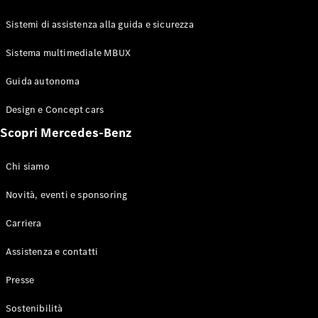
GLE Coupé
GLS
Sistemi di assistenza alla guida e sicurezza
Mercedes-
Maybach
Sistema multimediale MBUX
Nuovo
GLS
Classe
Guida autonoma
Elettrico
G
Design e Concept cars
Classe G
Scopri Mercedes-Benz
Configuratore
Mercedes-
Chi siamo
Benz-Store
Prenotare
Novità, eventi e sponsoring
una prova
Carriera
su strada
Station-wagon
Assistenza e contatti
Presse
Sostenibilità