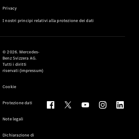
Privacy
Toute le
I nostri principi relativi alla protezione dei dati
Station-
wagon
CLA
Shooting
Elettrico
© 2026. Mercedes-
Brake
Benz Svizzera AG.
CLA
Tutti i diritti
Shooting
riservati (impressum)
Brake
Classe C
Station-
Cookie
wagon
Classe C
Protezione dati
All-Terrain
Classe E
Station-
Note legali
wagon
Classe E All-
Dichiarazione di
Terrain