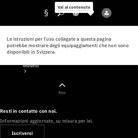
Vai al contenuto
Le istruzioni per l’uso collegate a questa pagina
potrebbe mostrare degli equipaggiamenti che non sono
disponibili in Svizzera.
Fornitore/protezione
dati
Modelli
Fino
Resti in contatto con noi.
Tutti i modelli
Informazioni aggiornate, su misura per lei.
Nuovi modelli
Iscriversi