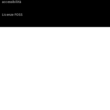
accessibilità
Configuratore
Licenze FOSS
Mercedes-
Benz-Store
Prenotare
una prova
su strada
Auto compatte
Classe A
Berlina
compatta