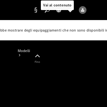
Vai al contenuto
rebbe mostrare degli equipaggiamenti che non sono disponibili i
Fornitore/protezione
dati
Modelli
Fino
Tutti i modelli
Nuovi modelli