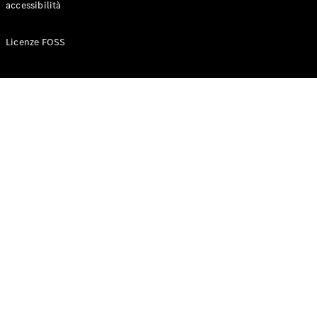
accessibilità
Configuratore
Licenze FOSS
Mercedes-
Benz-Store
Prenotare
una prova
su strada
Auto compatte
Classe A
Berlina
compatta