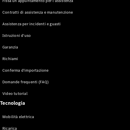
Fissa un appuntamento per l'assistenza
Contratti di assistenza e manutenzione
Assistenza per incidenti e guasti
Toute i SUV
EQE
Istruzioni d'uso
Elettrico
SUV
Garanzia
EQS
Elettrico
SUV
Richiami
Mercedes-
Maybach
Elettrico
Conferma d'importazione
EQS SUV
GLA
Domande frequenti (FAQ)
GLA
Nuovo
GLA
Nuovo
Elettrico
Video tutorial
GLB
Elettrico
GLB
Tecnologia
GLC
Elettrico
GLC
Mobilità elettrica
GLC Coupé
GLE
Ricarica