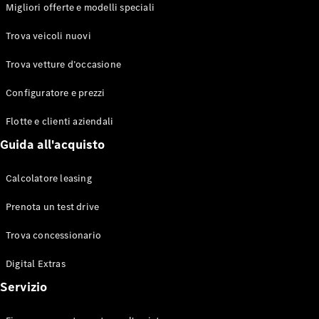
EQS
Migliori offerte e modelli speciali
Elettrico
Berlina
Classe E
Trova veicoli nuovi
Berlina
Classe S
Trova vetture d’occasione
Classe S
Lunga
Configuratore e prezzi
Mercedes-
Maybach
Flotte e clienti aziendali
Classe S
Guida all'acquisto
Configuratore
Calcolatore leasing
Mercedes-
Benz-Store
Prenota un test drive
Prenotare
una prova
Trova concessionario
su strada
Digital Extras
SUV & Fuoristrada
Servizio