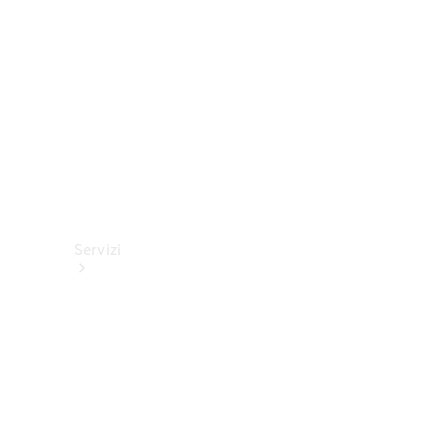
tecnici
Collection
Servizi
Tutti i
servizi