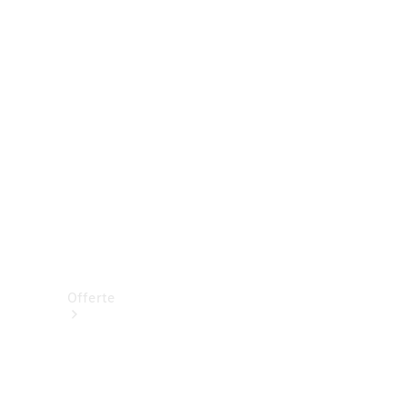
Prenotare una prova su strada
Offerte