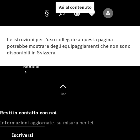
Vai al contenuto
Le istruzioni per l’uso collegate a questa pagina
potrebbe mostrare degli equipaggiamenti che non sono
disponibili in Svizzera.
Fornitore/protezione
dati
Modelli
Fino
Resti in contatto con noi.
Tutti i modelli
Informazioni aggiornate, su misura per lei.
Nuovi modelli
Iscriversi