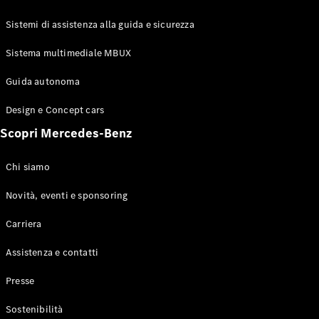
GLE Coupé
GLS
Sistemi di assistenza alla guida e sicurezza
Mercedes-
Maybach
Sistema multimediale MBUX
Nuovo
GLS
Classe
Guida autonoma
Elettrico
G
Design e Concept cars
Classe G
Scopri Mercedes-Benz
Configuratore
Mercedes-
Chi siamo
Benz-Store
Prenotare
Novità, eventi e sponsoring
una prova
Carriera
su strada
Station-wagon
Assistenza e contatti
Presse
Sostenibilità