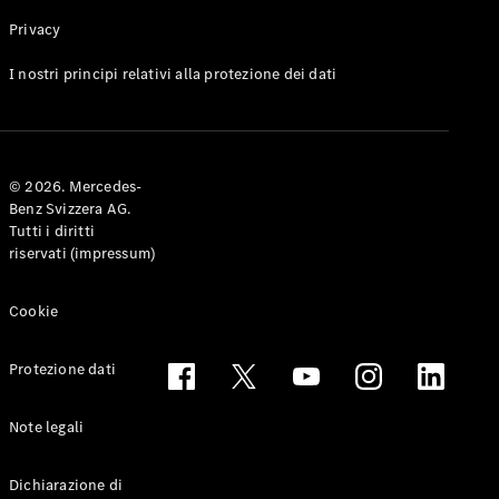
Privacy
Toute le
I nostri principi relativi alla protezione dei dati
Station-
wagon
CLA
Shooting
Elettrico
© 2026. Mercedes-
Brake
Benz Svizzera AG.
CLA
Tutti i diritti
Shooting
riservati (impressum)
Brake
Classe C
Station-
Cookie
wagon
Classe C
Protezione dati
All-Terrain
Classe E
Station-
Note legali
wagon
Classe E All-
Dichiarazione di
Terrain