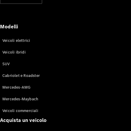
Modelli elettrici
Modelli ibridi plug-in
Berline
Modelli
Veicoli elettrici
Veicoli ibridi
SUV
Toute le
Berline
Cabriolet e Roadster
CLA
Elettrico
CLA
Mercedes-AMG
Classe C
Berlina
Mercedes-Maybach
Classe
C
Elettrico
Veicoli commerciali
Berlina
EQE
Acquista un veicolo
Elettrico
Berlina