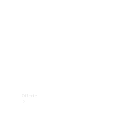
Prenotare una prova su strada
Offerte