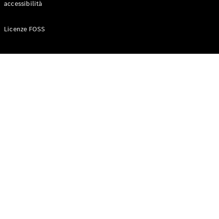
accessibilità
Configuratore
Licenze FOSS
Mercedes-
Benz-Store
Prenotare
una prova
su strada
Auto compatte
Classe A
Berlina
compatta