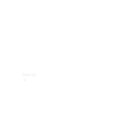
tecnici
Collection
Servizi
Tutti i
servizi