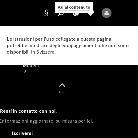
Vai al contenuto
Le istruzioni per l’uso collegate a questa pagina
potrebbe mostrare degli equipaggiamenti che non sono
disponibili in Svizzera.
Fornitore/protezione
dati
Modelli
Fino
Resti in contatto con noi.
Tutti i modelli
Informazioni aggiornate, su misura per lei.
Nuovi modelli
Iscriversi