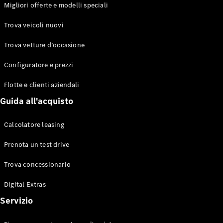
EQS
Migliori offerte e modelli speciali
Elettrico
Berlina
Classe E
Trova veicoli nuovi
Berlina
Classe S
Trova vetture d’occasione
Classe S
Lunga
Configuratore e prezzi
Mercedes-
Maybach
Flotte e clienti aziendali
Classe S
Guida all'acquisto
Configuratore
Calcolatore leasing
Mercedes-
Benz-Store
Prenota un test drive
Prenotare
una prova
Trova concessionario
su strada
Digital Extras
SUV & Fuoristrada
Servizio