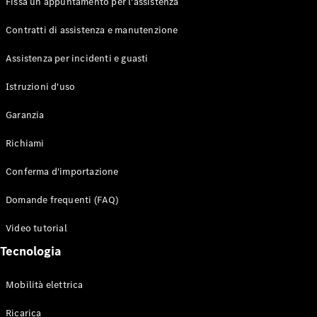
Fissa un appuntamento per l'assistenza
Contratti di assistenza e manutenzione
Assistenza per incidenti e guasti
Toute i SUV
EQE
Istruzioni d'uso
Elettrico
SUV
Garanzia
EQS
Elettrico
SUV
Richiami
Mercedes-
Maybach
Elettrico
Conferma d'importazione
EQS SUV
GLA
Domande frequenti (FAQ)
GLA
Nuovo
GLA
Nuovo
Elettrico
Video tutorial
GLB
Elettrico
GLB
Tecnologia
GLC
Elettrico
GLC
Mobilità elettrica
GLC Coupé
GLE
Ricarica