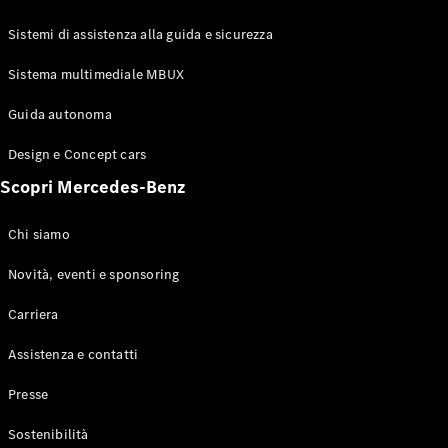
GLE Coupé
GLS
Sistemi di assistenza alla guida e sicurezza
Mercedes-
Maybach
Sistema multimediale MBUX
Nuovo
GLS
Classe
Guida autonoma
Elettrico
G
Design e Concept cars
Classe G
Scopri Mercedes-Benz
Configuratore
Mercedes-
Chi siamo
Benz-Store
Prenotare
Novità, eventi e sponsoring
una prova
Carriera
su strada
Station-wagon
Assistenza e contatti
Presse
Sostenibilità