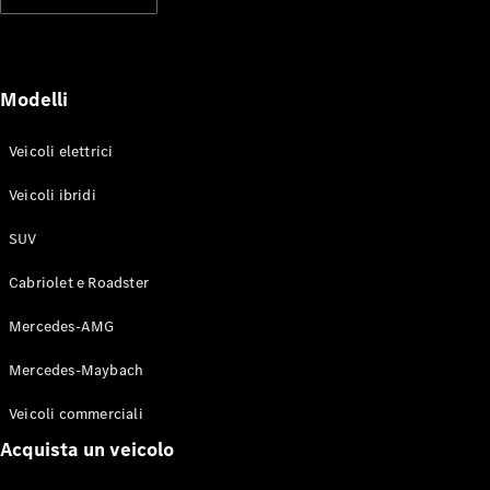
Modelli elettrici
Modelli ibridi plug-in
Berline
Modelli
Veicoli elettrici
Veicoli ibridi
SUV
Toute le
Berline
Cabriolet e Roadster
CLA
Elettrico
CLA
Mercedes-AMG
Classe C
Berlina
Mercedes-Maybach
Classe
C
Elettrico
Veicoli commerciali
Berlina
EQE
Acquista un veicolo
Elettrico
Berlina