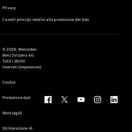
Privacy
Toute le
I nostri principi relativi alla protezione dei dati
Station-
wagon
CLA
Shooting
Elettrico
© 2026. Mercedes-
Brake
Benz Svizzera AG.
CLA
Tutti i diritti
Shooting
riservati (impressum)
Brake
Classe C
Station-
Cookie
wagon
Classe C
Protezione dati
All-Terrain
Classe E
Station-
Note legali
wagon
Classe E All-
Dichiarazione di
Terrain