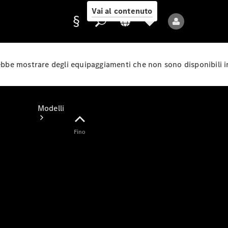
Vai al contenuto
rebbe mostrare degli equipaggiamenti che non sono disponibili i
Fornitore/protezione
dati
Modelli
Fino
Tutti i modelli
Nuovi modelli