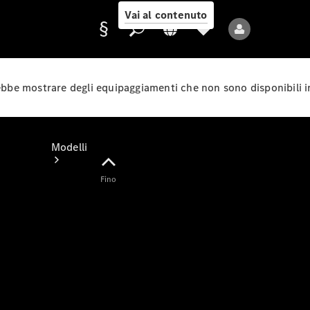
Vai al contenuto
rebbe mostrare degli equipaggiamenti che non sono disponibili i
Fornitore/protezione
dati
Modelli
Fino
Tutti i modelli
Nuovi modelli