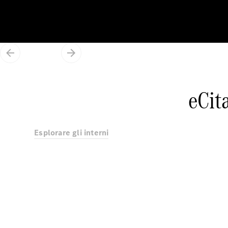
eCit
Esplorare gli interni