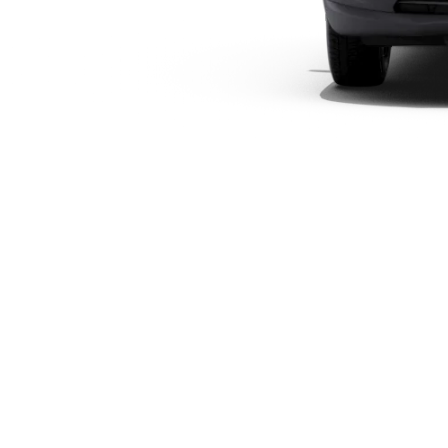
Modelli elettrici
Modelli ibridi plug-in
Berline
Toute le
Berline
CLA
Elettrico
CLA
Classe C
Berlina
Classe
C
Elettrico
Berlina
EQE
Elettrico
Berlina