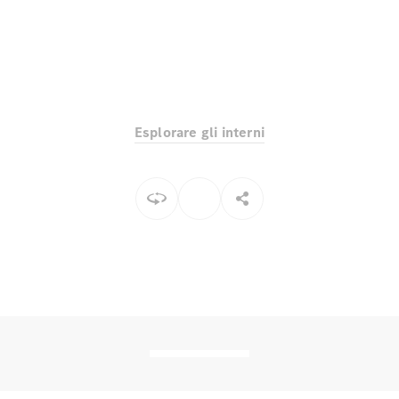
Toute i SUV
EQE
Elettrico
SUV
Esplorare gli interni
EQS
Elettrico
SUV
Mercedes-
Maybach
Elettrico
EQS SUV
GLA
GLA
Nuovo
GLA
Nuovo
Elettrico
GLB
Elettrico
GLB
GLC
Elettrico
GLC
GLC Coupé
GLE