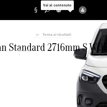
Vai al contenuto
Torna ai risultati
Fornitore/protezione
an Standard 2716mm S W
dati
Modelli
Tutti i modelli
Nuovi modelli