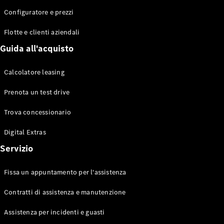
Configuratore e prezzi
Flotte e clienti aziendali
Toute le
Station-
Guida all'acquisto
wagon
CLA
Calcolatore leasing
Shooting
Elettrico
Brake
Prenota un test drive
CLA
Shooting
Trova concessionario
Brake
Classe C
Digital Extras
Station-
Servizio
wagon
Classe C
All-Terrain
Fissa un appuntamento per l'assistenza
Classe E
Station-
Contratti di assistenza e manutenzione
wagon
Classe E All-
Assistenza per incidenti e guasti
Terrain