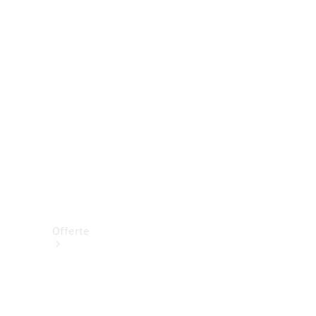
Prenotare una prova su strada
Offerte