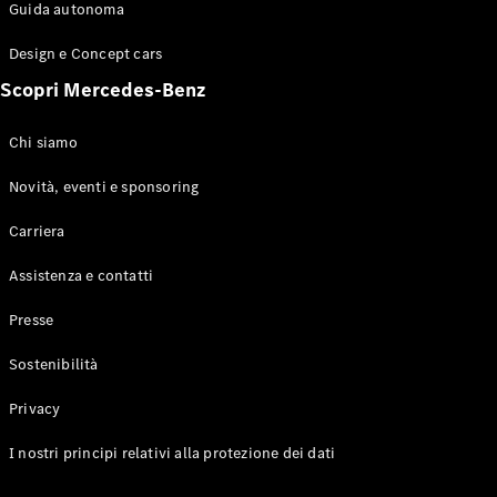
Configuratore
Guida autonoma
Mercedes-
Benz-Store
Design e Concept cars
Prenotare
Scopri Mercedes-Benz
una prova
su strada
Coupé
Chi siamo
Novità, eventi e sponsoring
Carriera
Assistenza e contatti
Toute le
Presse
Coupé
CLE Coupé
Sostenibilità
Mercedes-
AMG GT
Privacy
Coupé
Mercedes-
I nostri principi relativi alla protezione dei dati
AMG GT 4
Elettrico
Porte