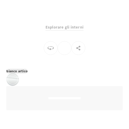
EQS
Elettrico
Berlina
Classe E
Berlina
Classe S
Esplorare gli interni
Classe S
Lunga
Mercedes-
Maybach
Classe S
Configuratore
bianco artico
Mercedes-
Benz-Store
Prenotare
una prova
su strada
SUV & Fuoristrada