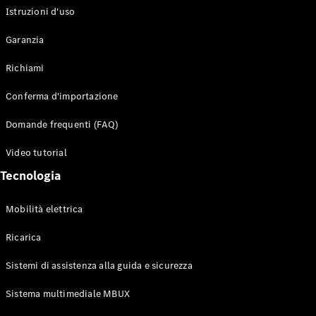
Istruzioni d'uso
Configuratore
Garanzia
Mercedes-
Benz-Store
Richiami
Prenotare
una prova
Conferma d'importazione
su strada
Auto compatte
Domande frequenti (FAQ)
Video tutorial
Tecnologia
Mobilità elettrica
Ricarica
Classe A
Berlina
Sistemi di assistenza alla guida e sicurezza
compatta
Sistema multimediale MBUX