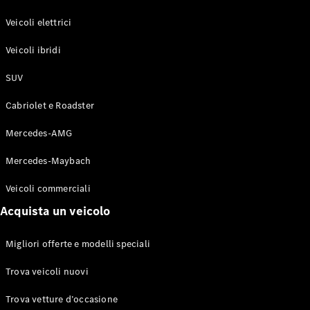
GLE Coupé
GLS
Veicoli elettrici
Mercedes-
Maybach
Veicoli ibridi
Nuovo
GLS
SUV
Classe
Elettrico
G
Cabriolet e Roadster
Classe G
Mercedes-AMG
Configuratore
Mercedes-
Mercedes-Maybach
Benz-Store
Veicoli commerciali
Prenotare
una prova
Acquista un veicolo
su strada
Station-wagon
Migliori offerte e modelli speciali
Trova veicoli nuovi
Trova vetture d’occasione