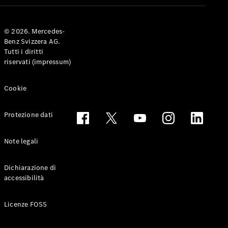
Coupé
© 2026. Mercedes-
Configuratore
Benz Svizzera AG.
Mercedes-
Tutti i diritti
Benz-Store
riservati (impressum)
Prenotare
una prova
su strada
Cookie
Cabriolet & Roadster
Protezione dati
Note legali
Dichiarazione di
accessibilità
Toute le
Licenze FOSS
Cabriolet &
Roadster