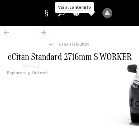
Vai al contenuto
Torna ai risultati
Fornitore/protezione
eCitan Standard 2716mm S WORKER
dati
Modelli
Esplorare gli interni
Tutti i modelli
Nuovi modelli