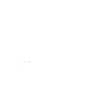
tecnici
Collection
Servizi
Tutti i
servizi