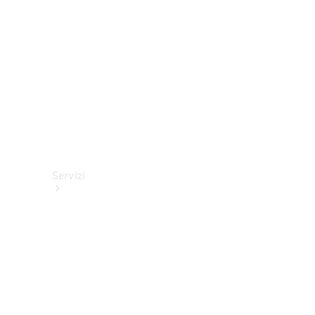
tecnici
Collection
Servizi
Tutti i
servizi