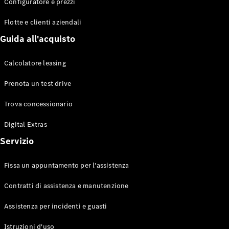
EQS
Configuratore e prezzi
Elettrico
Berlina
Flotte e clienti aziendali
Classe E
Berlina
Guida all'acquisto
Classe S
Classe S
Calcolatore leasing
Lunga
Mercedes-
Prenota un test drive
Maybach
Classe S
Trova concessionario
Digital Extras
Configuratore
Mercedes-
Servizio
Benz-Store
Prenotare
Fissa un appuntamento per l'assistenza
una prova
su strada
Contratti di assistenza e manutenzione
SUV & Fuoristrada
Assistenza per incidenti e guasti
Istruzioni d'uso