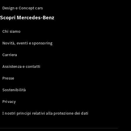
GLE Coupé
Design e Concept cars
GLS
Mercedes-
Scopri Mercedes-Benz
Maybach
Nuovo
GLS
Chi siamo
Classe
Elettrico
G
Novità, eventi e sponsoring
Classe G
Carriera
Configuratore
Assistenza e contatti
Mercedes-
Benz-Store
Presse
Prenotare
una prova
Sostenibilità
su strada
Station-wagon
Privacy
I nostri principi relativi alla protezione dei dati