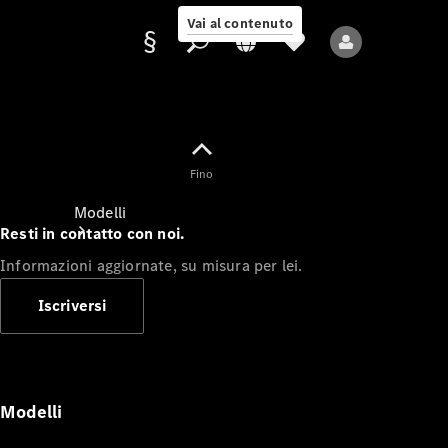
Vai al contenuto
Fornitore/protezione
Fino
dati
Modelli
Resti in contatto con noi.
Informazioni aggiornate, su misura per lei.
Iscriversi
Tutti i modelli
Nuovi modelli
Modelli