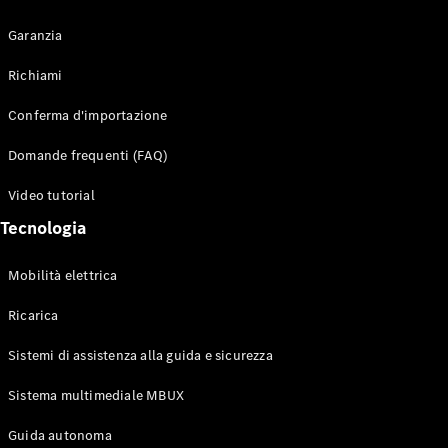
Garanzia
Richiami
Toute i SUV
Conferma d'importazione
EQE
Elettrico
SUV
Domande frequenti (FAQ)
EQS
Elettrico
SUV
Video tutorial
Mercedes-
Tecnologia
Maybach
Elettrico
EQS SUV
GLA
Mobilità elettrica
GLA
Nuovo
GLA
Nuovo
Elettrico
Ricarica
GLB
Elettrico
GLB
Sistemi di assistenza alla guida e sicurezza
GLC
Elettrico
GLC
Sistema multimediale MBUX
GLC Coupé
Guida autonoma
GLE