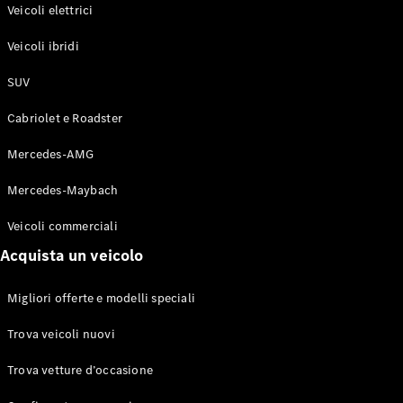
Modelli elettrici
Veicoli elettrici
Modelli ibridi plug-in
Veicoli ibridi
Berline
SUV
Cabriolet e Roadster
Mercedes-AMG
Mercedes-Maybach
Toute le
Berline
Veicoli commerciali
CLA
Elettrico
Acquista un veicolo
CLA
Classe C
Berlina
Migliori offerte e modelli speciali
Classe
C
Elettrico
Trova veicoli nuovi
Berlina
EQE
Trova vetture d’occasione
Elettrico
Berlina