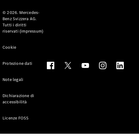
© 2026. Mercedes-
Benz Svizzera AG.
Toute le
Tutti i diritti
Station-
riservati (impressum)
wagon
CLA
Shooting
Elettrico
Cookie
Brake
CLA
Protezione dati
Shooting
Brake
Classe C
Note legali
Station-
wagon
Dichiarazione di
Classe C
accessibilità
All-Terrain
Classe E
Station-
Licenze FOSS
wagon
Classe E All-
Terrain