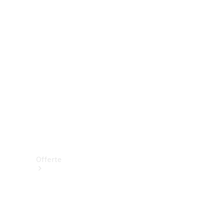
Prenotare una prova su strada
Offerte