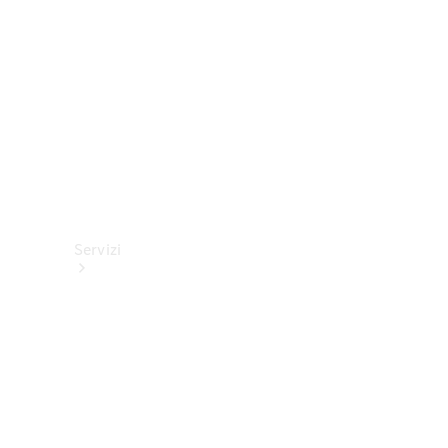
tecnici
Collection
Servizi
Tutti i
servizi