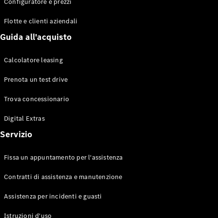
EQS
Configuratore e prezzi
Elettrico
Berlina
Flotte e clienti aziendali
Classe E
Berlina
Guida all'acquisto
Classe S
Classe S
Calcolatore leasing
Lunga
Mercedes-
Prenota un test drive
Maybach
Classe S
Trova concessionario
Digital Extras
Configuratore
Mercedes-
Servizio
Benz-Store
Prenotare
Fissa un appuntamento per l'assistenza
una prova
su strada
Contratti di assistenza e manutenzione
SUV & Fuoristrada
Assistenza per incidenti e guasti
Istruzioni d'uso