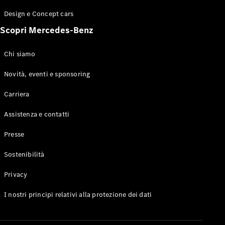
GLE Coupé
Design e Concept cars
GLS
Mercedes-
Scopri Mercedes-Benz
Maybach
Nuovo
GLS
Chi siamo
Classe
Elettrico
G
Novità, eventi e sponsoring
Classe G
Carriera
Configuratore
Assistenza e contatti
Mercedes-
Benz-Store
Presse
Prenotare
una prova
Sostenibilità
su strada
Station-wagon
Privacy
I nostri principi relativi alla protezione dei dati