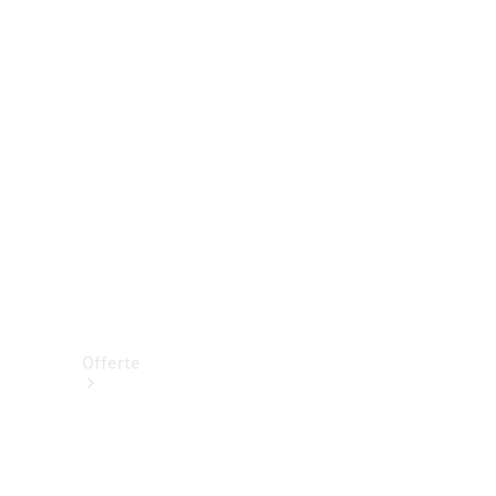
Prenotare una prova su strada
Offerte