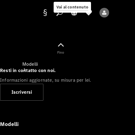
Vai al contenuto
Fornitore/protezione
Fino
dati
Modelli
Resti in contatto con noi.
Informazioni aggiornate, su misura per lei.
Iscriversi
Tutti i modelli
Nuovi modelli
Modelli