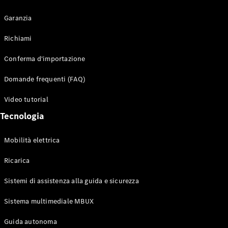
Garanzia
Richiami
Toute i SUV
Conferma d'importazione
EQE
Elettrico
SUV
Domande frequenti (FAQ)
EQS
Elettrico
SUV
Video tutorial
Mercedes-
Tecnologia
Maybach
Elettrico
EQS SUV
GLA
Mobilità elettrica
GLA
Nuovo
GLA
Nuovo
Elettrico
Ricarica
GLB
Elettrico
GLB
Sistemi di assistenza alla guida e sicurezza
GLC
Elettrico
GLC
Sistema multimediale MBUX
GLC Coupé
Guida autonoma
GLE