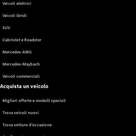
Modelli elettrici
Veicoli elettrici
Modelli ibridi plug-in
Veicoli ibridi
Berline
SUV
Cabriolet e Roadster
Mercedes-AMG
Mercedes-Maybach
Toute le
Berline
Veicoli commerciali
CLA
Elettrico
Acquista un veicolo
CLA
Classe C
Berlina
Migliori offerte e modelli speciali
Classe
C
Elettrico
Trova veicoli nuovi
Berlina
EQE
Trova vetture d’occasione
Elettrico
Berlina