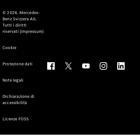
© 2026. Mercedes-
Benz Svizzera AG.
Toute le
Tutti i diritti
Station-
riservati (impressum)
wagon
CLA
Shooting
Elettrico
Cookie
Brake
CLA
Protezione dati
Shooting
Brake
Classe C
Note legali
Station-
wagon
Dichiarazione di
Classe C
accessibilità
All-Terrain
Classe E
Station-
Licenze FOSS
wagon
Classe E All-
Terrain