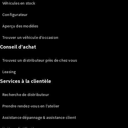
Modèles électriques
Véhicules en stock
Configurateur
Sprinter
Aperçu des modèles
Trouver un véhicule d’occasion
Conseil d’achat
Tous les
Trouvez un distributeur près de chez vous
Sprinter
Sprinter
Leasing
Fourgon
Services à la clientèle
Sprinter
Tourer
Recherche de distributeur
Sprinter
Châssis
Prendre rendez-vous en l'atelier
Sprinter
Fahrgestell
Assistance dépannage & assistance client
Doppelkabine
Sprinter à