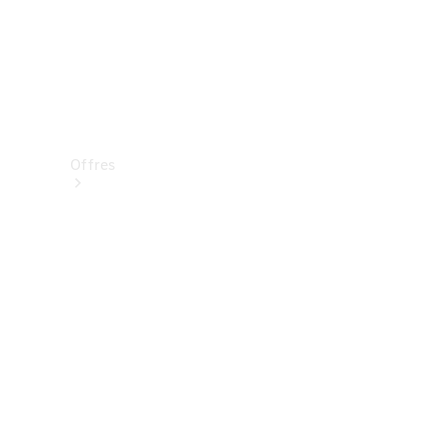
Offres
Véhicules
neufs
disponibles
Véhicules
d'occasion
Offres et