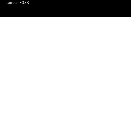
Mercedes-
Licences FOSS
Benz Store
Classe V
Classe V
Configurateur
Mercedes-
Benz Store
eSprinter