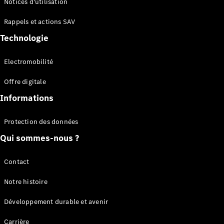
Notices d'utilisation
Plateau
Rappels et actions SAV
Configurateur
Technologie
Mercedes-
Benz Store
Electromobilité
Vito
Offre digitale
Informations
Protection des données
Qui sommes-nous ?
Tous les
Vito
Vito
Contact
Fourgon
Vito Mixto
Notre histoire
Vito Tourer
Développement durable et avenir
Configurateur
Carrière