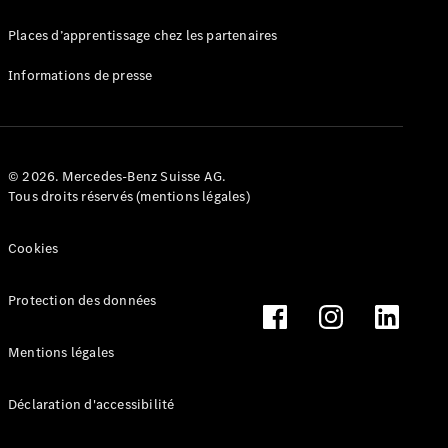
Mercedes-
Benz Store
Places d’apprentissage chez les partenaires
Marco Polo
Informations de presse
© 2026. Mercedes-Benz Suisse AG.
Tous droits réservés (mentions légales)
Tous les
Monospaces
Cookies
Marco Polo
de Classe V
Protection des données
Marco Polo
HORIZON
Marco Polo
Mentions légales
de Classe V
Déclaration d'accessibilité
Configurateur