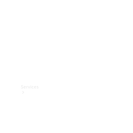
Options
numériques
Van
ProCenter
Services