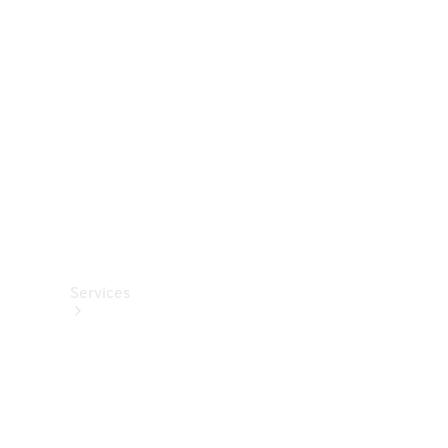
Options
numériques
Van
ProCenter
Services