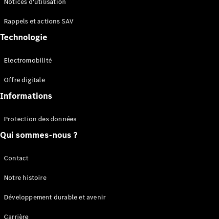
Notices d'utilisation
Plateau
Rappels et actions SAV
Configurateur
Technologie
Mercedes-
Benz Store
Electromobilité
Vito
Offre digitale
Informations
Protection des données
Qui sommes-nous ?
Tous les
Vito
Vito
Contact
Fourgon
Vito Mixto
Notre histoire
Vito Tourer
Développement durable et avenir
Configurateur
Carrière