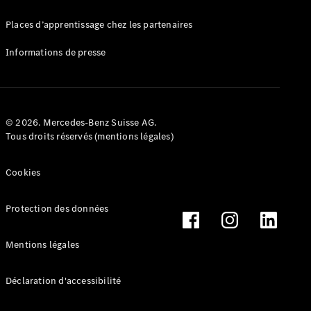
Mercedes-
Benz Store
Places d’apprentissage chez les partenaires
Marco Polo
Informations de presse
© 2026. Mercedes-Benz Suisse AG.
Tous droits réservés (mentions légales)
Tous les
Monospaces
Cookies
Marco Polo
de Classe V
Protection des données
Marco Polo
HORIZON
Marco Polo
Mentions légales
de Classe V
Déclaration d'accessibilité
Configurateur