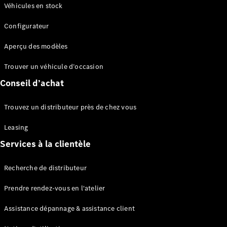
Modèles électriques
Véhicules en stock
Configurateur
Sprinter
Aperçu des modèles
Trouver un véhicule d’occasion
Conseil d’achat
Tous les
Trouvez un distributeur près de chez vous
Sprinter
Sprinter
Leasing
Fourgon
Services à la clientèle
Sprinter
Tourer
Recherche de distributeur
Sprinter
Châssis
Prendre rendez-vous en l'atelier
Sprinter
Fahrgestell
Assistance dépannage & assistance client
Doppelkabine
Sprinter à