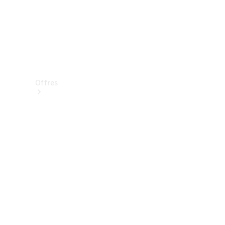
Offres
Véhicules
neufs
disponibles
Véhicules
d'occasion
Offres et