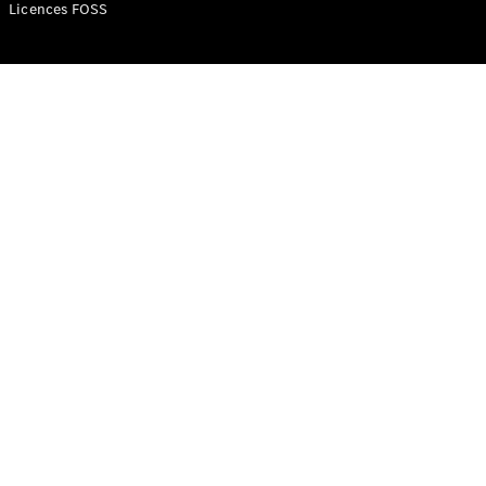
Mercedes-
Licences FOSS
Benz Store
Classe V
Classe V
Configurateur
Mercedes-
Benz Store
eSprinter