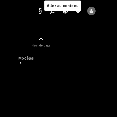
Aller au contenu
Fournisseur /
Haut de page
Protection des
données
Modèles
Tous les modèles
Nouveaux modèles