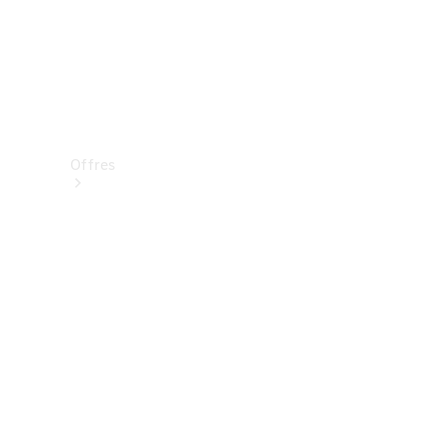
Offres
Véhicules
neufs
disponibles
Véhicules
d'occasion
Offres et