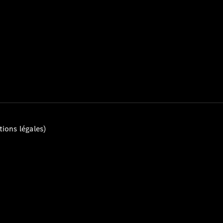
Mercedes-
Benz Store
Marco Polo
Tous les
Monospaces
ions légales)
Marco Polo
de Classe V
Marco Polo
HORIZON
Marco Polo
de Classe V
Configurateur