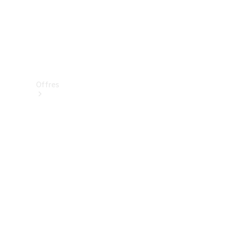
Offres
Véhicules
neufs
disponibles
Véhicules
d'occasion
Offres et