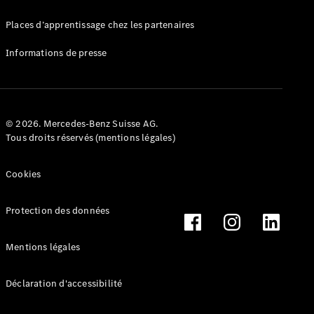
Mercedes-
Benz Store
Places d’apprentissage chez les partenaires
Marco Polo
Informations de presse
© 2026. Mercedes-Benz Suisse AG.
Tous droits réservés (mentions légales)
Tous les
Monospaces
Cookies
Marco Polo
de Classe V
Protection des données
Marco Polo
HORIZON
Marco Polo
Mentions légales
de Classe V
Déclaration d'accessibilité
Configurateur