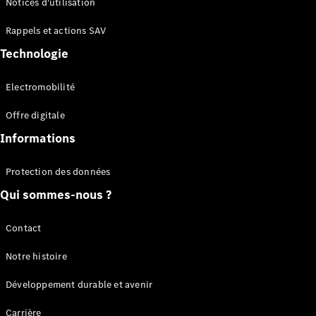
Notices d'utilisation
Plateau
Rappels et actions SAV
Configurateur
Technologie
Mercedes-
Benz Store
Electromobilité
Vito
Offre digitale
Informations
Protection des données
Qui sommes-nous ?
Tous les
Vito
Vito
Contact
Fourgon
Vito Mixto
Notre histoire
Vito Tourer
Développement durable et avenir
Configurateur
Carrière