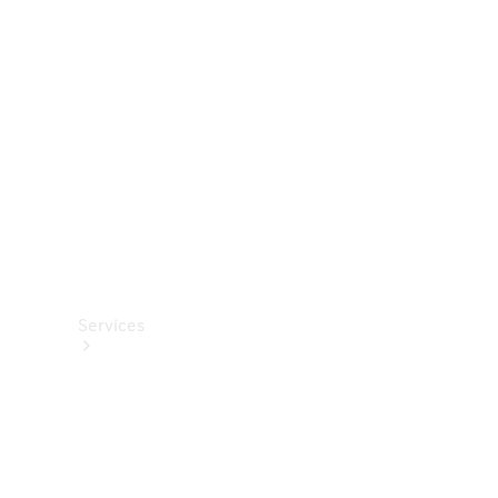
Options
numériques
Van
ProCenter
Services