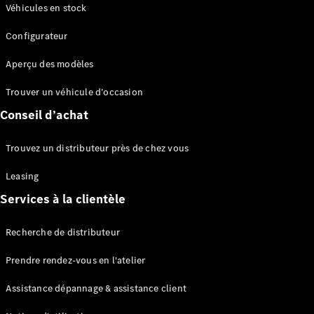
Modèles électriques
Véhicules en stock
Configurateur
Sprinter
Aperçu des modèles
Trouver un véhicule d’occasion
Conseil d’achat
Tous les
Trouvez un distributeur près de chez vous
Sprinter
Sprinter
Leasing
Fourgon
Services à la clientèle
Sprinter
Tourer
Recherche de distributeur
Sprinter
Châssis
Prendre rendez-vous en l'atelier
Sprinter
Fahrgestell
Assistance dépannage & assistance client
Doppelkabine
Sprinter à