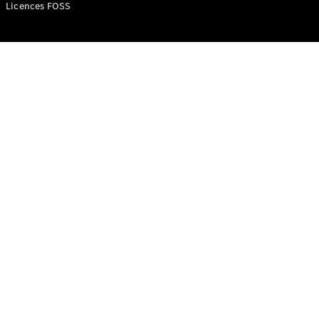
Mercedes-
Licences FOSS
Benz Store
Classe V
Classe V
Configurateur
Mercedes-
Benz Store
eSprinter