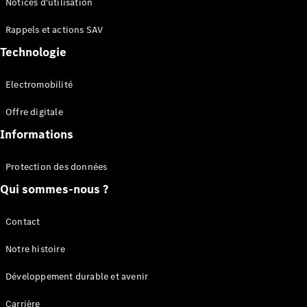
Notices d'utilisation
Plateau
Rappels et actions SAV
Configurateur
Technologie
Mercedes-
Benz Store
Electromobilité
Vito
Offre digitale
Informations
Protection des données
Qui sommes-nous ?
Tous les
Vito
Vito
Contact
Fourgon
Vito Mixto
Notre histoire
Vito Tourer
Développement durable et avenir
Configurateur
Carrière