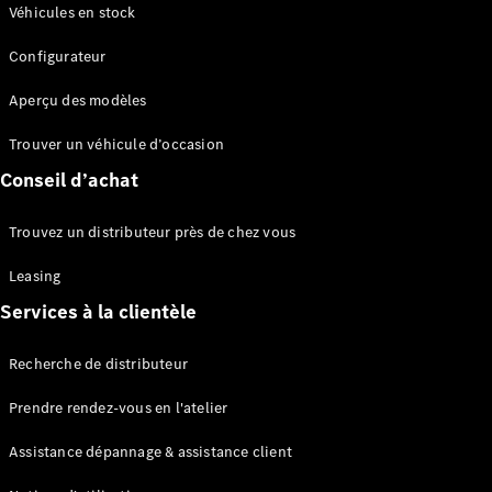
Modèles électriques
Véhicules en stock
Configurateur
Sprinter
Aperçu des modèles
Trouver un véhicule d’occasion
Conseil d’achat
Tous les
Trouvez un distributeur près de chez vous
Sprinter
Sprinter
Leasing
Fourgon
Services à la clientèle
Sprinter
Tourer
Recherche de distributeur
Sprinter
Châssis
Prendre rendez-vous en l'atelier
Sprinter
Fahrgestell
Assistance dépannage & assistance client
Doppelkabine
Sprinter à