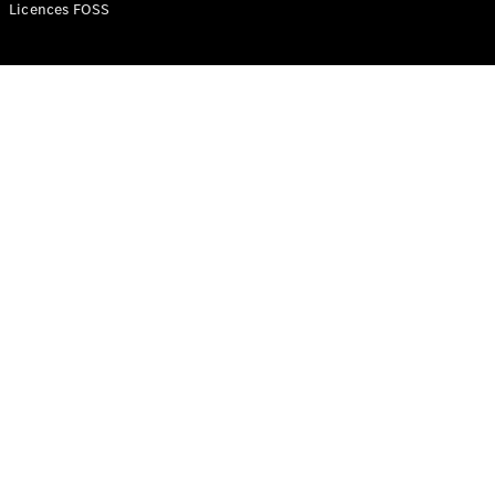
Mercedes-
Licences FOSS
Benz Store
Classe V
Classe V
Configurateur
Mercedes-
Benz Store
eSprinter