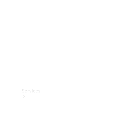
Options
numériques
Van
ProCenter
Services