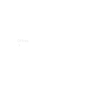
Offres
Véhicules
neufs
disponibles
Véhicules
d'occasion
Offres et