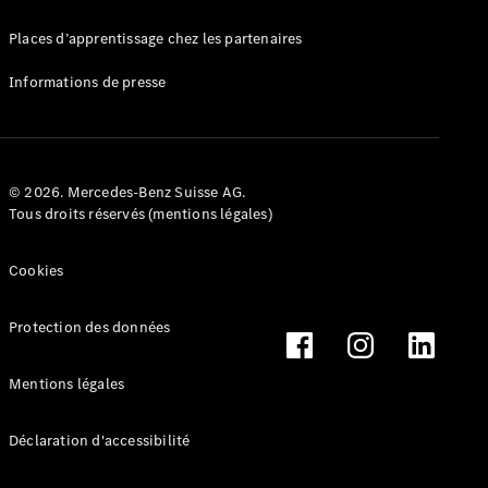
Mercedes-
Benz Store
Places d’apprentissage chez les partenaires
Marco Polo
Informations de presse
© 2026. Mercedes-Benz Suisse AG.
Tous droits réservés (mentions légales)
Tous les
Monospaces
Cookies
Marco Polo
de Classe V
Protection des données
Marco Polo
HORIZON
Marco Polo
Mentions légales
de Classe V
Déclaration d'accessibilité
Configurateur