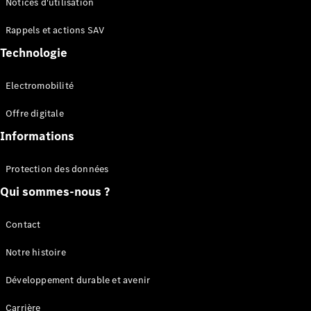
Notices d'utilisation
Plateau
Rappels et actions SAV
Configurateur
Technologie
Mercedes-
Benz Store
Electromobilité
Vito
Offre digitale
Informations
Protection des données
Qui sommes-nous ?
Tous les
Vito
Vito
Contact
Fourgon
Vito Mixto
Notre histoire
Vito Tourer
Développement durable et avenir
Configurateur
Carrière