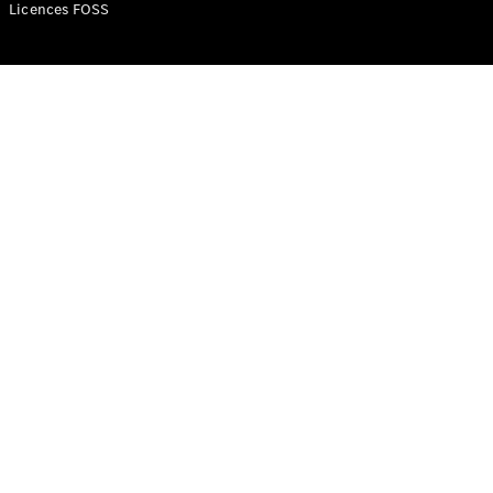
Mercedes-
Licences FOSS
Benz Store
Classe V
Classe V
Configurateur
Mercedes-
Benz Store
eSprinter