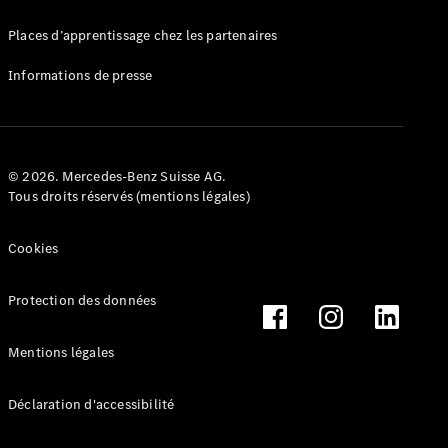
Mercedes-
Benz Store
Places d’apprentissage chez les partenaires
Marco Polo
Informations de presse
© 2026. Mercedes-Benz Suisse AG.
Tous droits réservés (mentions légales)
Tous les
Monospaces
Cookies
Marco Polo
de Classe V
Protection des données
Marco Polo
HORIZON
Marco Polo
Mentions légales
de Classe V
Déclaration d'accessibilité
Configurateur