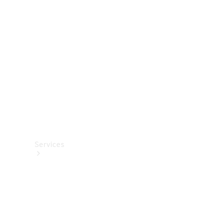
Options
numériques
Van
ProCenter
Services