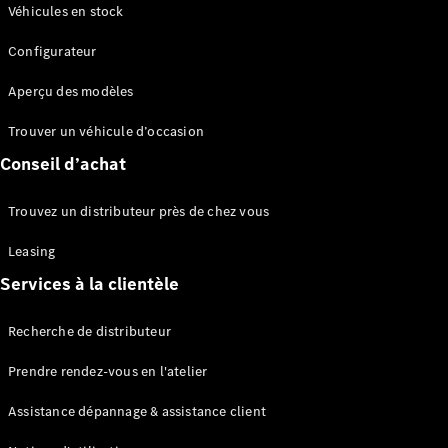
Modèles électriques
Véhicules en stock
Configurateur
Sprinter
Aperçu des modèles
Trouver un véhicule d’occasion
Conseil d’achat
Tous les
Trouvez un distributeur près de chez vous
Sprinter
Sprinter
Leasing
Fourgon
Services à la clientèle
Sprinter
Tourer
Recherche de distributeur
Sprinter
Châssis
Prendre rendez-vous en l'atelier
Sprinter
Fahrgestell
Assistance dépannage & assistance client
Doppelkabine
Sprinter à