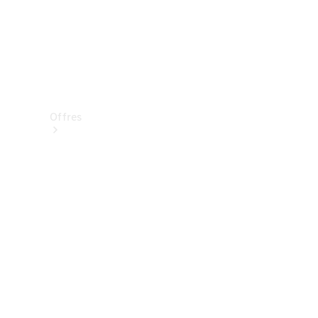
Offres
Véhicules
neufs
disponibles
Véhicules
d'occasion
Offres et