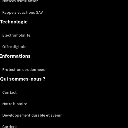
Notices d'utilisation
Plateau
Rappels et actions SAV
Configurateur
Technologie
Mercedes-
Benz Store
Electromobilité
Vito
Offre digitale
Informations
Protection des données
Qui sommes-nous ?
Tous les
Vito
Vito
Contact
Fourgon
Vito Mixto
Notre histoire
Vito Tourer
Développement durable et avenir
Configurateur
Carrière