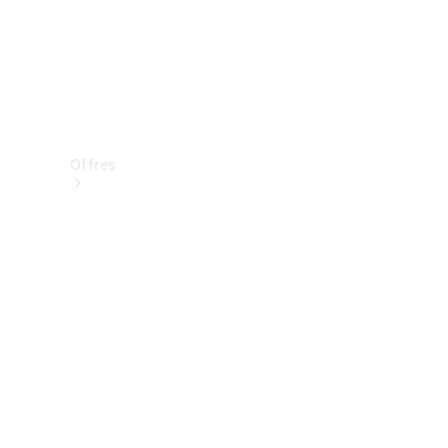
Offres
Véhicules
neufs
disponibles
Véhicules
d'occasion
Offres et