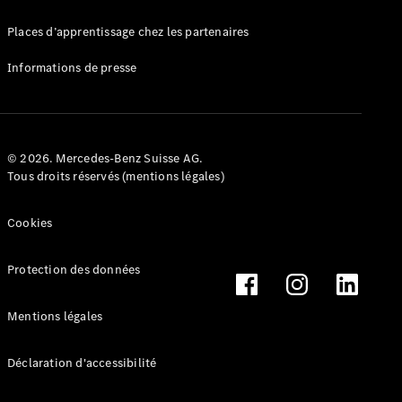
Mercedes-
Benz Store
Places d’apprentissage chez les partenaires
Marco Polo
Informations de presse
© 2026. Mercedes-Benz Suisse AG.
Tous droits réservés (mentions légales)
Tous les
Monospaces
Cookies
Marco Polo
de Classe V
Protection des données
Marco Polo
HORIZON
Marco Polo
Mentions légales
de Classe V
Déclaration d'accessibilité
Configurateur