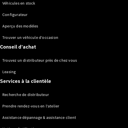
Modèles électriques
Véhicules en stock
Configurateur
Sprinter
Aperçu des modèles
Trouver un véhicule d’occasion
Conseil d’achat
Tous les
Trouvez un distributeur près de chez vous
Sprinter
Sprinter
Leasing
Fourgon
Services à la clientèle
Sprinter
Tourer
Recherche de distributeur
Sprinter
Châssis
Prendre rendez-vous en l'atelier
Sprinter
Fahrgestell
Assistance dépannage & assistance client
Doppelkabine
Sprinter à