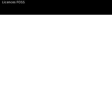
Mercedes-
Licences FOSS
Benz Store
Classe V
Classe V
Configurateur
Mercedes-
Benz Store
eSprinter