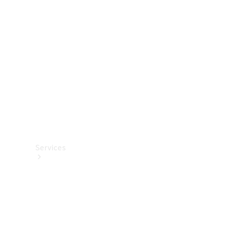
Options
numériques
Van
ProCenter
Services